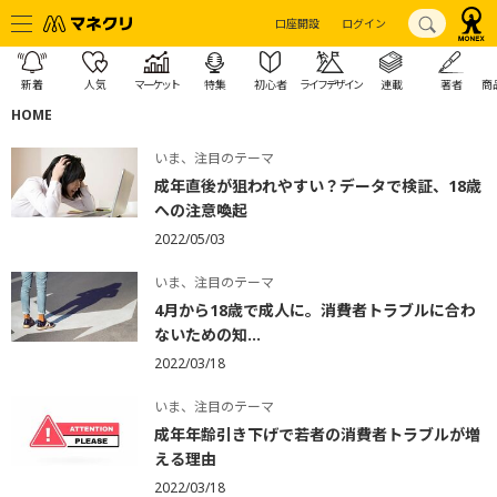
口座開設
ログイン
新着
人気
マーケット
特集
初心者
ライフデザイン
連載
著者
商
HOME
いま、注目のテーマ
成年直後が狙われやすい？データで検証、18歳
への注意喚起
2022/05/03
いま、注目のテーマ
4月から18歳で成人に。消費者トラブルに合わ
ないための知...
2022/03/18
いま、注目のテーマ
成年年齢引き下げで若者の消費者トラブルが増
える理由
2022/03/18