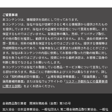
ご留意事項
本コンテンツは、情報提供を目的として行っております。
本コンテンツは、当社や当社が信頼できると考える情報源から提供されたもの
を提供していますが、当社はその正確性や完全性について意見を表明し、また
保証するものではございません。有価証券の購入、売却、デリバティブ取引、
その他の取引を推奨し、勧誘するものではありません。また、過去の実績や予
想・意見は、将来の結果を保証するものではございません。提供する情報等は
作成時現在のものであり、今後予告なしに変更または削除されることがござい
ます。当社は本コンテンツの内容に依拠してお客様が取った行動の結果に対し
責任を負うものではございません。投資にかかる最終決定は、お客様ご自身の
判断と責任でなさるようお願いいたします。
本コンテンツでは当社でお取扱している商品・サービス等について言及してい
る部分があります。商品ごとに手数料等およびリスクは異なりますので、詳し
くは「契約締結前交付書面」、「上場有価証券等書面」、「目論見書」、「目
論見書補完書面」または当社ウェブサイトの「
リスク・手数料などの重要事項
に関する説明
」をよくお読みください。
金融商品取引業者 関東財務局長（金商）第165号
日本証券業協会、一般社団法人 第二種金融商品取引業協会、一般社