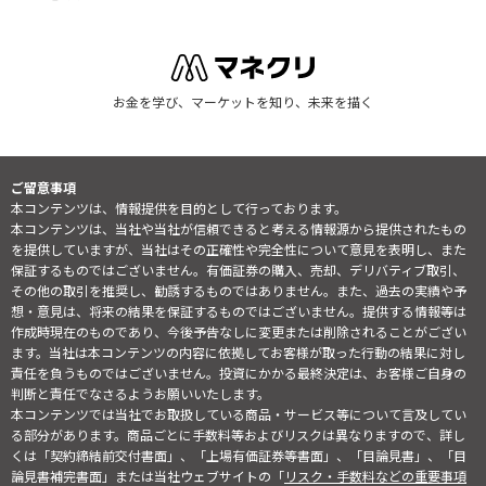
お金を学び、マーケットを知り、未来を描く
ご留意事項
本コンテンツは、情報提供を目的として行っております。
本コンテンツは、当社や当社が信頼できると考える情報源から提供されたもの
を提供していますが、当社はその正確性や完全性について意見を表明し、また
保証するものではございません。有価証券の購入、売却、デリバティブ取引、
その他の取引を推奨し、勧誘するものではありません。また、過去の実績や予
想・意見は、将来の結果を保証するものではございません。提供する情報等は
作成時現在のものであり、今後予告なしに変更または削除されることがござい
ます。当社は本コンテンツの内容に依拠してお客様が取った行動の結果に対し
責任を負うものではございません。投資にかかる最終決定は、お客様ご自身の
判断と責任でなさるようお願いいたします。
本コンテンツでは当社でお取扱している商品・サービス等について言及してい
る部分があります。商品ごとに手数料等およびリスクは異なりますので、詳し
くは「契約締結前交付書面」、「上場有価証券等書面」、「目論見書」、「目
論見書補完書面」または当社ウェブサイトの「
リスク・手数料などの重要事項