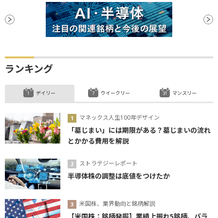
ランキング
デイリー
ウイークリー
マンスリー
マネックス人生100年デザイン
「墓じまい」には期限がある？墓じまいの流れ
とかかる費用を解説
ストラテジーレポート
半導体株の調整は底値をつけたか
米国株、業界動向と銘柄解説
【米国株：銘柄発掘】業績上振れ5銘柄、パラ