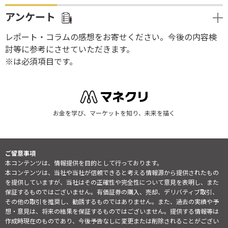
アンケート
レポート・コラムの感想をお寄せください。今後の内容検
討等に参考にさせていただきます。
※は必須項目です。
お金を学び、マーケットを知り、未来を描く
ご留意事項
本コンテンツは、情報提供を目的として行っております。
本コンテンツは、当社や当社が信頼できると考える情報源から提供されたもの
を提供していますが、当社はその正確性や完全性について意見を表明し、また
保証するものではございません。有価証券の購入、売却、デリバティブ取引、
その他の取引を推奨し、勧誘するものではありません。また、過去の実績や予
想・意見は、将来の結果を保証するものではございません。提供する情報等は
作成時現在のものであり、今後予告なしに変更または削除されることがござい