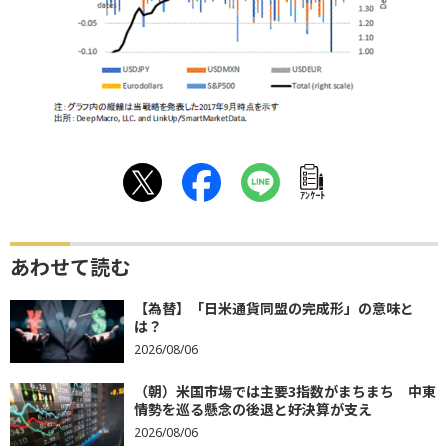
ｱﾝｹｰﾄ
あわせて読む
【為替】「日米通貨同盟の完成形」の意味と
は？
2026/08/06
（朝）米国市場では主要3指数がまちまち 中東
情勢を巡る懸念の後退と好決算が支え
2026/08/06