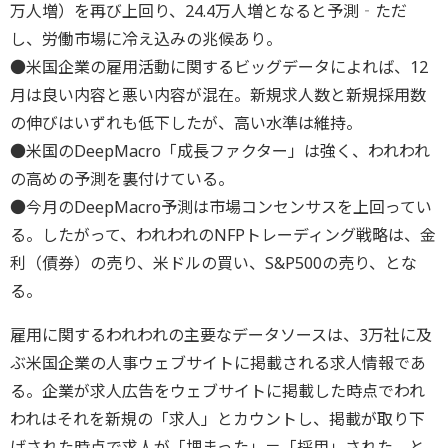
万人増）を再び上回り、24.4万人増となると予測‐ただ
し、労働市場に冷え込みの兆候あり。
●米国企業の雇用活動に関するビッグデータによれば、12
月は良い内容と悪い内容が混在。新規求人数と新規採用数
の伸びはいずれも低下したが、高い水準は維持。
●米国のDeepMacro「成長ファクター」は強く、われわれ
の高めの予測を裏付けている。
●今月のDeepMacro予測は市場コンセンサスを上回ってい
る。したがって、われわれのNFPトレーディング戦略は、金
利（債券）の売り、米ドルの買い、S&P500の売り、とな
る。
雇用に関するわれわれの主要なデータソースは、3万社に及
ぶ米国企業の人事ウェブサイトに掲載される求人情報であ
る。企業が求人広告をウェブサイトに掲載した時点でわれ
われはそれを新規の「求人」とカウントし、掲載が取り下
げされた時点で求人が「埋まった」＝「採用」された、と