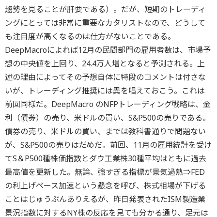
趨勢を見ることが肝要である）。だが、短期のトレーディ
ングにとっては非常に重要なカタリストなので、どうして
も注目度が高くなるのは仕方がないことである。
DeepMacroによれば12月の民間部門の雇用者数は、市場予
想の中央値を上回り、24.4万人増となると予測される。上
述の理由によってその予想自体に特段のコメントは付さな
いが、トレーディング推奨には異を唱えておこう。これは
前回同様だ。DeepMacro のNFPトレーディング戦略は、金
利（債券）の売り、米ドルの買い、S&P500の売りである。
債券の売り、米ドルの買い、までは教科書通りで問題ない
が、S&P500の売りはだめだ。前回、11月の雇用統計を受け
てS＆P500種株価指数とダウ工業株30種平均はともに過去
最高値を更新した。無論、強すぎる指標が景気過熱⇒FED
の利上げペース加速という懸念を呼び、株式相場が下げる
ことはじゅうぶんありえるが、昨日発表されたISM製造業
景況指数に対するNY株の反応を見ても分かる通り、足元は