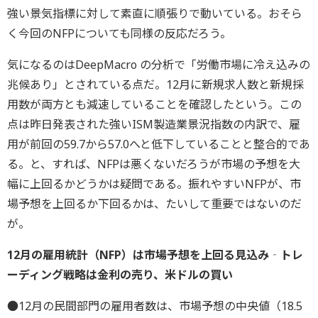
強い景気指標に対して素直に順張りで動いている。おそら
く今回のNFPについても同様の反応だろう。
気になるのはDeepMacro の分析で「労働市場に冷え込みの
兆候あり」とされている点だ。12月に新規求人数と新規採
用数が両方とも減速していることを確認したという。この
点は昨日発表された強いISM製造業景況指数の内訳で、雇
用が前回の59.7から57.0へと低下していることと整合的であ
る。と、すれば、NFPは悪くないだろうが市場の予想を大
幅に上回るかどうかは疑問である。振れやすいNFPが、市
場予想を上回るか下回るかは、たいして重要ではないのだ
が。
12月の雇用統計（NFP）は市場予想を上回る見込み‐トレ
ーディング戦略は金利の売り、米ドルの買い
●12月の民間部門の雇用者数は、市場予想の中央値（18.5