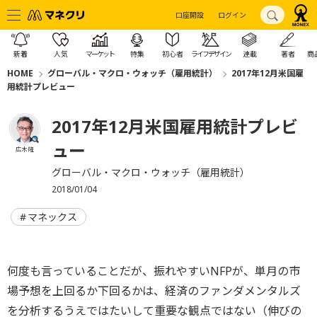
口座開設
ログイン
新着
人気
マーケット
特集
初心者
ライフデザイン
連載
著者
商
HOME
グローバル・マクロ・ウォッチ（雇用統計）
2017年12月米国雇
用統計プレビュー
2017年12月米国雇用統計プレビ
ュー
広木 隆
グローバル・マクロ・ウォッチ（雇用統計）
2018/01/04
マネックス
何度も言っていることだが、振れやすいNFPが、単月の市
場予想を上回るか下回るかは、経済のファンダメンタルズ
を分析するうえではたいして重要な観点ではない（伸びの