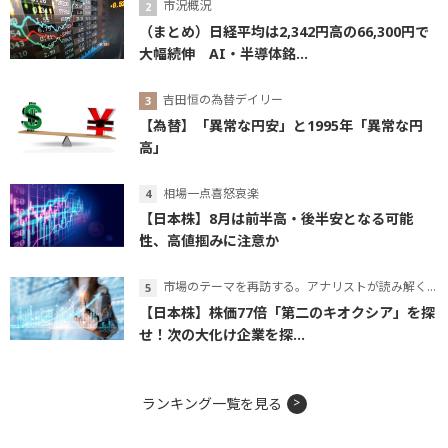
市況概況
（まとめ）日経平均は2,342円高の66,300円で
大幅続伸 AI・半導体銘...
吉田恒の為替デイリー
【為替】「異常な円安」と1995年「異常な円
高」
相場一点喜怒哀楽
【日本株】8月は前半高・後半安となる可能
性、高値掴みに注意か
市場のテーマを再訪する。アナリストが読み解くテーマの本質
【日本株】株価77倍「第二のキオクシア」を探
せ！次の大化け企業を探...
ランキング一覧を見る