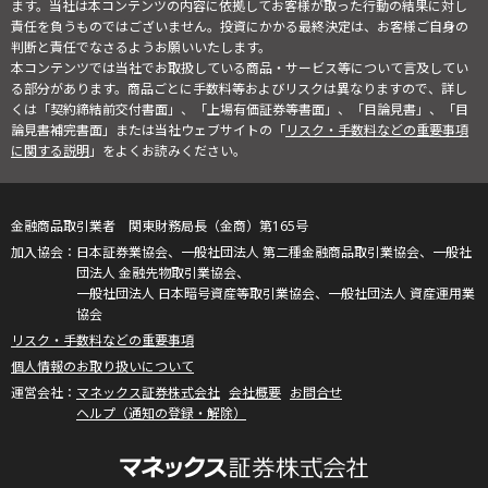
ます。当社は本コンテンツの内容に依拠してお客様が取った行動の結果に対し
責任を負うものではございません。投資にかかる最終決定は、お客様ご自身の
判断と責任でなさるようお願いいたします。
本コンテンツでは当社でお取扱している商品・サービス等について言及してい
る部分があります。商品ごとに手数料等およびリスクは異なりますので、詳し
くは「契約締結前交付書面」、「上場有価証券等書面」、「目論見書」、「目
論見書補完書面」または当社ウェブサイトの「
リスク・手数料などの重要事項
に関する説明
」をよくお読みください。
金融商品取引業者 関東財務局長（金商）第165号
日本証券業協会、一般社団法人 第二種金融商品取引業協会、一般社
団法人 金融先物取引業協会、
一般社団法人 日本暗号資産等取引業協会、一般社団法人 資産運用業
協会
リスク・手数料などの重要事項
個人情報のお取り扱いについて
マネックス証券株式会社
会社概要
お問合せ
ヘルプ（通知の登録・解除）