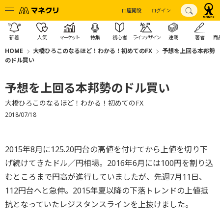
口座開設
ログイン
新着
人気
マーケット
特集
初心者
ライフデザイン
連載
著者
商
HOME
大橋ひろこのなるほど！わかる！初めてのFX
予想を上回る本邦勢
のドル買い
予想を上回る本邦勢のドル買い
大橋ひろこのなるほど！わかる！初めてのFX
2018/07/18
2015年8月に125.20円台の高値を付けてから上値を切り下
げ続けてきたドル／円相場。2016年6月には100円を割り込
むところまで円高が進行していましたが、先週7月11日、
112円台へと急伸。2015年夏以降の下落トレンドの上値抵
抗となっていたレジスタンスラインを上抜けました。