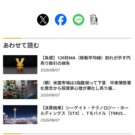
ｱﾝｹｰﾄ
あわせて読む
【為替】120日MA（移動平均線）割れが示す円
売り取引の損失
2026/08/07
（朝）米国市場は3指数揃って下落 中東情勢悪
化懸念から投資家心理が悪化し売り優...
2026/08/07
【決算結果】シーゲイト・テクノロジー・ホー
ルディングス［STX］、Tモバイル［TMUS...
2026/08/07