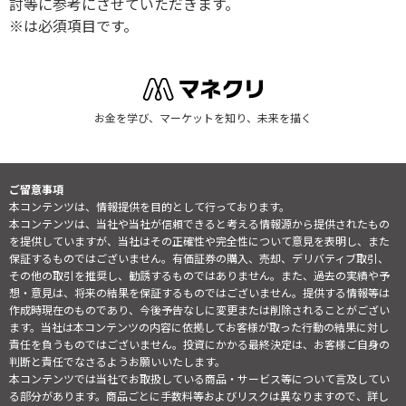
討等に参考にさせていただきます。
※は必須項目です。
お金を学び、マーケットを知り、未来を描く
ご留意事項
本コンテンツは、情報提供を目的として行っております。
本コンテンツは、当社や当社が信頼できると考える情報源から提供されたもの
を提供していますが、当社はその正確性や完全性について意見を表明し、また
保証するものではございません。有価証券の購入、売却、デリバティブ取引、
その他の取引を推奨し、勧誘するものではありません。また、過去の実績や予
想・意見は、将来の結果を保証するものではございません。提供する情報等は
作成時現在のものであり、今後予告なしに変更または削除されることがござい
ます。当社は本コンテンツの内容に依拠してお客様が取った行動の結果に対し
責任を負うものではございません。投資にかかる最終決定は、お客様ご自身の
判断と責任でなさるようお願いいたします。
本コンテンツでは当社でお取扱している商品・サービス等について言及してい
る部分があります。商品ごとに手数料等およびリスクは異なりますので、詳し