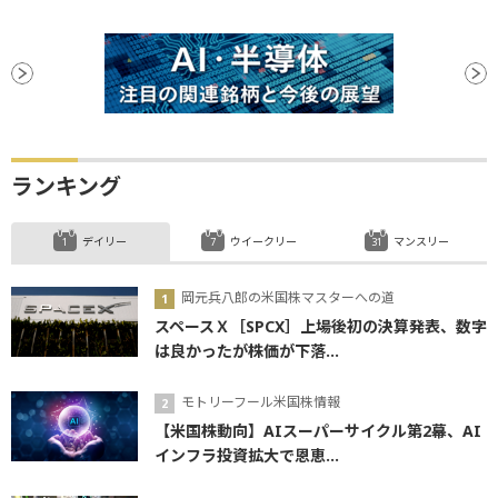
ランキング
デイリー
ウイークリー
マンスリー
岡元兵八郎の米国株マスターへの道
スペースＸ［SPCX］上場後初の決算発表、数字
は良かったが株価が下落...
モトリーフール米国株情報
【米国株動向】AIスーパーサイクル第2幕、AI
インフラ投資拡大で恩恵...