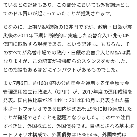
ているとの記述もあり、この部分においても外貨調達とし
てのドル買いが起こっていたことが推測されます。
ちなみに、上期M&A総額の13兆円ですが、政府・日銀が震
災後の2011年下期に断続的に実施した為替介入13兆6,045
億円に匹敵する規模である、という記述も。もちろん、そ
のすべてが為替市場での政府・日銀の為替介入とM&Aは異
なりますが、この記事が投機筋らのスタンスを動かした、
との指摘もあるほどにインパクトがあるものでした。
また7月6日、約160兆円の公的年金を運用する年金積立金
管理運用独立行政法人（GPIF）が、2017年度の運用成績を
発表。国内株比率が25.14％で2014年10月に発表された基
本ポートフォリオである国内株式25％±9％に概ね達成した
ことが確認できたことも話題となりました。この中で注目
すべきは、外国株式と、外国債券です。目標とされる基本ポ
ートフォリオ構成で、外国債券は15％±4％、外国株式は