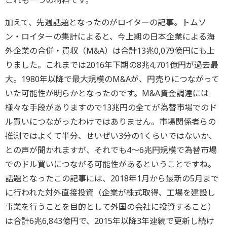
これも一つの材料です。
加えて、先週話題となったのがロイターの記事。トムソ
ン・ロイターの集計によると、今上期の日本企業による海
外企業の合併・買収（M&A）は合計13兆0,079億円にも上
りました。これまでは2016年下期の8兆4,701億円が過去最
大。1980年以降で最大規模のM&Aが、円売りにつながって
いた可能性が明らかとなったのです。M&A資金調達には
様々な手段がありますので13兆円の全てが為替市場でのド
ル買いにつながったわけではありません。市場関係者らの
推測ではよくて半分、せいぜい3分の1くらいではないか、
との声が聞かれますが、それでも4～6兆円規模で為替市場
でのドル買いにつながる可能性があるということですね。
話題となったこの記事には、2018年1月から最新の5月まで
に行われた対外直接投資（企業が株式取得、工場を建設し
事業を行うことを目的として外国の会社に投資すること）
は合計6兆6,843億円で、2015年以降3年連続で更新し続け