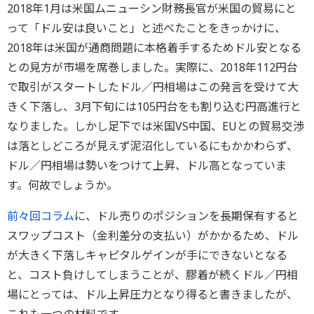
2018年1月は米国ムニューシン財務長官が米国の貿易にと
って「ドル安は良いこと」と述べたことをきっかけに、
2018年は米国が通商問題に本格着手するためドル安となる
との見方が市場を席巻しました。実際に、2018年112円台
で取引がスタートしたドル／円相場はこの発言を受けて大
きく下落し、3月下旬には105円台をも割り込む円高進行と
なりました。しかし足下では米国VS中国、EUとの貿易交渉
は落としどころが見えず泥沼化しているにもかかわらず、
ドル／円相場は勢いをつけて上昇、ドル高となっていま
す。何故でしょうか。
前々回コラム
に、ドル売りのポジションを長期保有すると
スワップコスト（金利差分の支払い）がかかるため、ドル
が大きく下落しキャピタルゲインが手にできないとなる
と、コスト負けしてしまうことが、膠着が続くドル／円相
場にとっては、ドル上昇圧力となり得ると書きましたが、