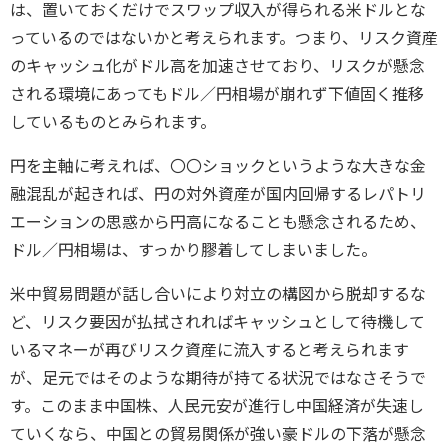
は、置いておくだけでスワップ収入が得られる米ドルとな
っているのではないかと考えられます。つまり、リスク資産
のキャッシュ化がドル高を加速させており、リスクが懸念
される環境にあってもドル／円相場が崩れず下値固く推移
しているものとみられます。
円を主軸に考えれば、〇〇ショックというような大きな金
融混乱が起きれば、円の対外資産が国内回帰するレパトリ
エーションの思惑から円高になることも懸念されるため、
ドル／円相場は、すっかり膠着してしまいました。
米中貿易問題が話し合いにより対立の構図から脱却するな
ど、リスク要因が払拭されればキャッシュとして待機して
いるマネーが再びリスク資産に流入すると考えられます
が、足元ではそのような期待が持てる状況ではなさそうで
す。このまま中国株、人民元安が進行し中国経済が失速し
ていくなら、中国との貿易関係が強い豪ドルの下落が懸念