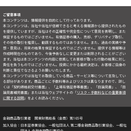
ご留意事項
本コンテンツは、情報提供を目的として行っております。
本コンテンツは、当社や当社が信頼できると考える情報源から提供されたもの
を提供していますが、当社はその正確性や完全性について意見を表明し、また
保証するものではございません。有価証券の購入、売却、デリバティブ取引、
その他の取引を推奨し、勧誘するものではありません。また、過去の実績や予
想・意見は、将来の結果を保証するものではございません。提供する情報等は
作成時現在のものであり、今後予告なしに変更または削除されることがござい
ます。当社は本コンテンツの内容に依拠してお客様が取った行動の結果に対し
責任を負うものではございません。投資にかかる最終決定は、お客様ご自身の
判断と責任でなさるようお願いいたします。
本コンテンツでは当社でお取扱している商品・サービス等について言及してい
る部分があります。商品ごとに手数料等およびリスクは異なりますので、詳し
くは「契約締結前交付書面」、「上場有価証券等書面」、「目論見書」、「目
論見書補完書面」または当社ウェブサイトの「
リスク・手数料などの重要事項
に関する説明
」をよくお読みください。
金融商品取引業者 関東財務局長（金商）第165号
日本証券業協会、一般社団法人 第二種金融商品取引業協会、一般社
団法人 金融先物取引業協会、