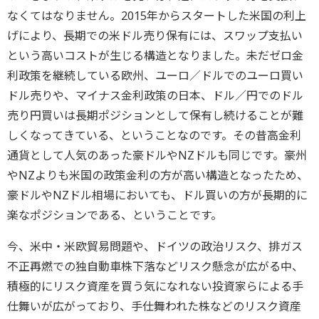
なくてはなりません。2015年からスタートした米国の利上
げにより、長期での米ドル売り保有には、スワップ支払い
という高いコストが生じる構造となりました。未だゼロ金
利政策を継続している欧州、ユーロ／ドルでのユーロ買い
ドル売りや、マイナス金利政策の日本、ドル／円でのドル
売り円買いは長期ポジションとして保有し続けることが難
しくなってきている、ということなのです。その昔高金利
通貨として人気のあった豪ドルやNZドルも同じです。豪州
やNZよりも米国の政策金利の方が高い構造となったため、
豪ドルやNZドル相場においても、ドル買いの方が長期的に
楽なポジションである、ということです。
今、米中・米欧貿易問題や、ドイツの政治リスク、排ガス
不正再燃での独自動車株下落などリスク懸念が広がる中、
積極的にリスク資産を買う気になれない投資家らによる手
仕舞いが広がっており、手仕舞われた株などのリスク資産