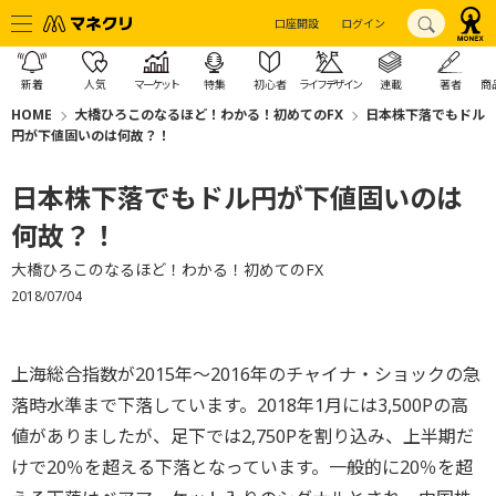
口座開設
ログイン
新着
人気
マーケット
特集
初心者
ライフデザイン
連載
著者
商
HOME
大橋ひろこのなるほど！わかる！初めてのFX
日本株下落でもドル
円が下値固いのは何故？！
日本株下落でもドル円が下値固いのは
何故？！
大橋ひろこのなるほど！わかる！初めてのFX
2018/07/04
上海総合指数が2015年～2016年のチャイナ・ショックの急
落時水準まで下落しています。2018年1月には3,500Pの高
値がありましたが、足下では2,750Pを割り込み、上半期だ
けで20％を超える下落となっています。一般的に20％を超