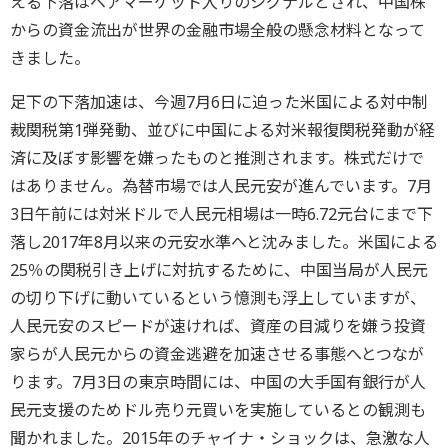
える下落はベアマーケット入りのシグナルとされ、中国株
からの資金流出が世界の金融市場全般の懸念材料となって
きました。
足下の下落加速は、今週7月6日に迫った米国による対中制
裁関税第1弾発動、並びに中国による対米報復関税発動が経
済に及ぼす影響を嫌ったものと推測されます。株式だけで
はありません。為替市場では人民元安が進んでいます。7月
3日午前には対米ドルで人民元相場は一時6.72元台にまで下
落し2017年8月以来の元安水準へと沈みました。米国による
25％の関税引き上げに対抗するために、中国当局が人民元
の切り下げに動いているという憶測も浮上していますが、
人民元安のスピードが速ければ、資産の目減りを嫌う投資
家らが人民元からの資金逃避を加速させる事態へとつなが
ります。7月3日の東京時間には、中国の大手国有銀行が人
民元支援のためドル売り元買いを実施しているとの観測も
聞かれました。2015年のチャイナ・ショックは、急激な人