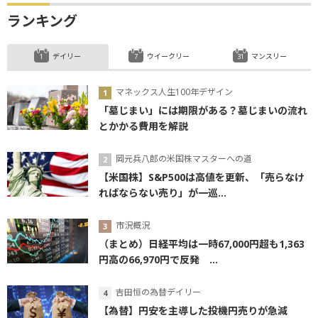
ランキング
デイリー
ウイークリー
マンスリー
マネックス人生100年デザイン
「墓じまい」には期限がある？墓じまいの流れ
とかかる費用を解説
岡元兵八郎の米国株マスターへの道
【米国株】S&P500は高値を更新、「売らなけ
ればならない売り」が一巡...
市況概況
（まとめ）日経平均は一時67,000円超も1,363
円高の66,970円で反発 ...
吉田恒の為替デイリー
【為替】円安を主導した投機円売りが急減