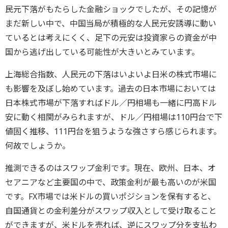
民元下落がもたらした金融ショックでしたが、その記憶が
まだ新しい中で、中国当局が積極的な人民元安誘導に動い
ているとは考えにくく、足下の元安は投資家らの資金が中
国から逃げ出している可能性が大きいとみています。
上海総合指数、人民元の下落はいよいよ日米の株式市場に
も影響を及ぼし始めています。過去の日本市場においては
日本株式市場が下落すればドル／円相場も一緒に円高ドル
安に動く相関がみられますが、ドル／円相場は110円台で下
値固く推移、111円台を狙うような強さすら感じられます。
何故でしょうか。
推測できるのはスワップ金利です。現在、欧州、日本、オ
セアニアなど主要国の中で、政策金利が最も高いのが米国
です。FX市場では米ドルの買いポジションを保有すると、
自国通貨との金利差分がスワップ収入として受け取ること
ができますが、米ドルを売れば、逆にスワップ分を支払わ