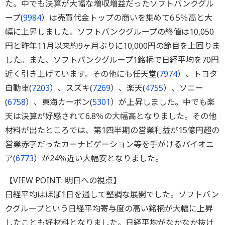
た。中でも決算が大幅な増収増益だったソフトバンクグル
ープ(
9984
）は売買代金トップの商いを集めて6.5％高と大
幅に上昇しました。ソフトバンクグループの終値は10,050
円と昨年11月以来約9ヶ月ぶりに10,000円の節目を上回りま
した。また、ソフトバンクグループ1銘柄で日経平均を70円
近く引き上げています。その他にも任天堂(
7974
）、トヨタ
自動車(
7203
）、スズキ(
7269
）、楽天(
4755
）、ソニー
(
6758
）、東海カーボン(
5301
）が上昇しました。中でも楽
天は決算が好感されて6.8％の大幅高となりました。その他
材料が出たところでは、第1四半期の営業利益が15億円超の
営業赤字だったカーナビゲーション等を手がけるパイオニ
ア(
6773
）が24％近い大幅安となりました。
【VIEW POINT: 明日への視点】
日経平均はほぼ1日を通して堅調な展開でした。ソフトバン
クグループという日経平均寄与度の高い銘柄が大幅に上昇
したことも好材料となりました。日経平均がなかなか抜け