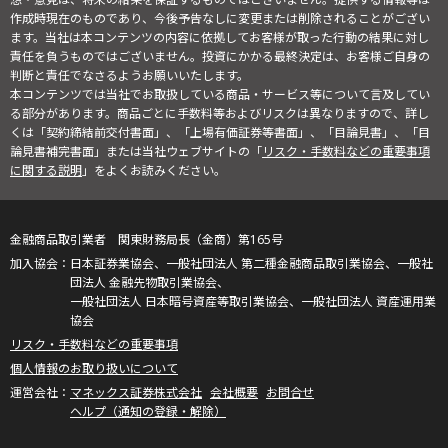
作成時現在のものであり、今後予告なしに変更または削除されることがござい
ます。当社は本コンテンツの内容に依拠してお客様が取った行動の結果に対し
責任を負うものではございません。投資にかかる最終決定は、お客様ご自身の
判断と責任でなさるようお願いいたします。
本コンテンツでは当社でお取扱している商品・サービス等について言及してい
る部分があります。商品ごとに手数料等およびリスクは異なりますので、詳し
くは「契約締結前交付書面」、「上場有価証券等書面」、「目論見書」、「目
論見書補完書面」または当社ウェブサイトの「
リスク・手数料などの重要事項
に関する説明
」をよくお読みください。
金融商品取引業者 関東財務局長（金商）第165号
日本証券業協会、一般社団法人 第二種金融商品取引業協会、一般社
団法人 金融先物取引業協会、
一般社団法人 日本暗号資産等取引業協会、一般社団法人 資産運用業
協会
リスク・手数料などの重要事項
個人情報のお取り扱いについて
マネックス証券株式会社
会社概要
お問合せ
ヘルプ（通知の登録・解除）