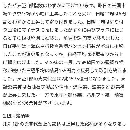
したが東証2部指数はわずかに下げています。昨日の米国市
場でダウ平均が小幅に上昇したことを受け、日経平均は6円
高とわずかに上昇して寄り付きました。日経平均は寄り付
き直後にマイナスに転じましたがすぐに再びプラスに転じ
るとその後は堅調に推移し、前場を54円高で終えました。
日経平均は上海総合指数や香港ハンセン指数が堅調に推移
したことが追い風となってか、日経平均は後場寄りから上
げ幅を広げました。その後は一貫して高値圏での堅調な推
移が続いた日経平均は結局155円高と反発して取引を終えま
した。東証1部の売買代金は2兆1525億円となりました。東
証33業種は石油石炭製品や情報・通信業、鉱業など27業種
が上昇しました。一方で水産・農林業、パルプ・紙、精密
機器などの6業種が下げています。
2.個別銘柄等
東証1部の売買代金上位銘柄は上昇した銘柄が多くなりまし