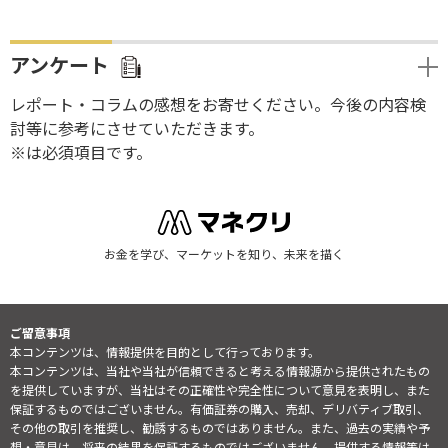
アンケート
レポート・コラムの感想をお寄せください。今後の内容検
討等に参考にさせていただきます。
※は必須項目です。
お金を学び、マーケットを知り、未来を描く
ご留意事項
本コンテンツは、情報提供を目的として行っております。
本コンテンツは、当社や当社が信頼できると考える情報源から提供されたもの
を提供していますが、当社はその正確性や完全性について意見を表明し、また
保証するものではございません。有価証券の購入、売却、デリバティブ取引、
その他の取引を推奨し、勧誘するものではありません。また、過去の実績や予
想・意見は、将来の結果を保証するものではございません。提供する情報等は