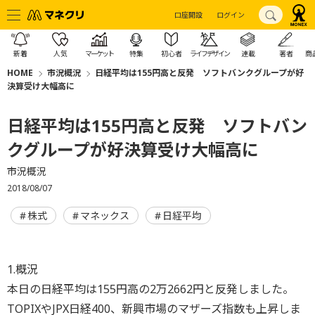
口座開設
ログイン
新着
人気
マーケット
特集
初心者
ライフデザイン
連載
著者
商
HOME
市況概況
日経平均は155円高と反発 ソフトバンクグループが好
決算受け大幅高に
日経平均は155円高と反発 ソフトバン
クグループが好決算受け大幅高に
市況概況
2018/08/07
株式
マネックス
日経平均
1.概況
本日の日経平均は155円高の2万2662円と反発しました。
TOPIXやJPX日経400、新興市場のマザーズ指数も上昇しま