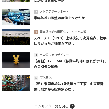
とかかる費用を解説
ストラテジーレポート
半導体株の調整は底値をつけたか
岡元兵八郎の米国株マスターへの道
スペースＸ［SPCX］上場後初の決算発表、数字
は良かったが株価が下落...
吉田恒の為替デイリー
【為替】120日MA（移動平均線）割れが示す円
売り取引の損失
市況概況
（朝）米国市場は3指数揃って下落 中東情勢
悪化懸念から投資家心理...
ランキング一覧を見る