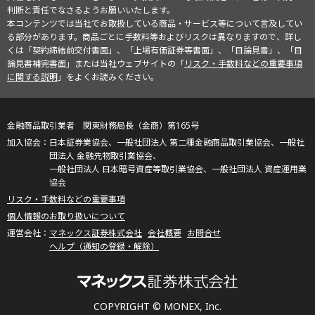
判断と責任でなさるようお願いいたします。
本コンテンツでは当社でお取扱している商品・サービス等について言及してい
る部分があります。商品ごとに手数料等およびリスクは異なりますので、詳し
くは「契約締結前交付書面」、「上場有価証券等書面」、「目論見書」、「目
論見書補完書面」または当社ウェブサイトの「
リスク・手数料などの重要事項
に関する説明
」をよくお読みください。
金融商品取引業者 関東財務局長（金商）第165号
日本証券業協会、一般社団法人 第二種金融商品取引業協会、一般社
団法人 金融先物取引業協会、
一般社団法人 日本暗号資産等取引業協会、一般社団法人 資産運用業
協会
リスク・手数料などの重要事項
個人情報のお取り扱いについて
マネックス証券株式会社
会社概要
お問合せ
ヘルプ（通知の登録・解除）
COPYRIGHT © MONEX, Inc.