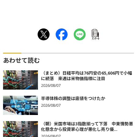
ｱﾝｹｰﾄ
あわせて読む
（まとめ）日経平均は76円安の65,606円で小幅
に続落 来週は米物価指標に注目
2026/08/07
半導体株の調整は底値をつけたか
2026/08/07
（朝）米国市場は3指数揃って下落 中東情勢悪
化懸念から投資家心理が悪化し売り優...
2026/08/07