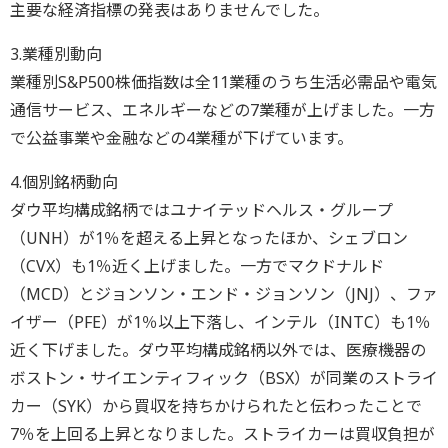
主要な経済指標の発表はありませんでした。
3.業種別動向
業種別S&P500株価指数は全11業種のうち生活必需品や電気
通信サービス、エネルギーなどの7業種が上げました。一方
で公益事業や金融などの4業種が下げています。
4.個別銘柄動向
ダウ平均構成銘柄ではユナイテッドヘルス・グループ
（UNH）が1％を超える上昇となったほか、シェブロン
（CVX）も1％近く上げました。一方でマクドナルド
（MCD）とジョンソン・エンド・ジョンソン（JNJ）、ファ
イザー（PFE）が1％以上下落し、インテル（INTC）も1％
近く下げました。ダウ平均構成銘柄以外では、医療機器の
ボストン・サイエンティフィック（BSX）が同業のストライ
カー（SYK）から買収を持ちかけられたと伝わったことで
7％を上回る上昇となりました。ストライカーは買収負担が