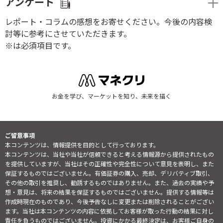
アンケート
レポート・コラムの感想をお寄せください。今後の内容検
討等に参考にさせていただきます。
※は必須項目です。
お金を学び、マーケットを知り、未来を描く
ご留意事項
本コンテンツは、情報提供を目的として行っております。
本コンテンツは、当社や当社が信頼できると考える情報源から提供されたもの
を提供していますが、当社はその正確性や完全性について意見を表明し、また
保証するものではございません。有価証券の購入、売却、デリバティブ取引、
その他の取引を推奨し、勧誘するものではありません。また、過去の実績や予
想・意見は、将来の結果を保証するものではございません。提供する情報等は
作成時現在のものであり、今後予告なしに変更または削除されることがござい
ます。当社は本コンテンツの内容に依拠してお客様が取った行動の結果に対し
責任を負うものではございません。投資にかかる最終決定は、お客様ご自身の