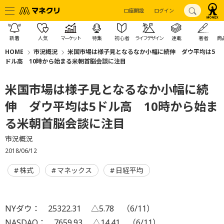
口座開設
ログイン
新着
人気
マーケット
特集
初心者
ライフデザイン
連載
著者
商
HOME
市況概況
米国市場は様子見となるなか小幅に続伸 ダウ平均は5
ドル高 10時から始まる米朝首脳会談に注目
米国市場は様子見となるなか小幅に続
伸 ダウ平均は5ドル高 10時から始ま
る米朝首脳会談に注目
市況概況
2018/06/12
株式
マネックス
日経平均
NYダウ： 25322.31 △5.78 （6/11）
NASDAQ： 7659.93 △14.41 （6/11）