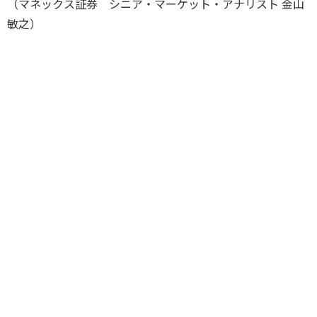
（マネックス証券 シニア・マーケット・アナリスト 金山
敏之）