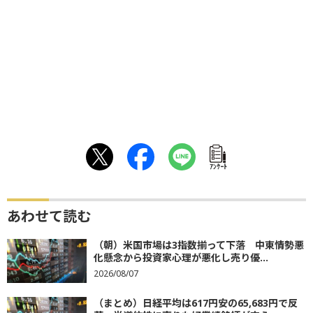
ｱﾝｹｰﾄ
あわせて読む
（朝）米国市場は3指数揃って下落 中東情勢悪
化懸念から投資家心理が悪化し売り優...
2026/08/07
（まとめ）日経平均は617円安の65,683円で反