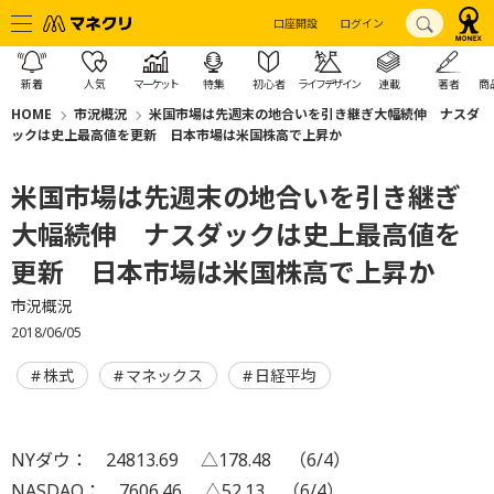
口座開設
ログイン
新着
人気
マーケット
特集
初心者
ライフデザイン
連載
著者
商
HOME
市況概況
米国市場は先週末の地合いを引き継ぎ大幅続伸 ナスダ
ックは史上最高値を更新 日本市場は米国株高で上昇か
米国市場は先週末の地合いを引き継ぎ
大幅続伸 ナスダックは史上最高値を
更新 日本市場は米国株高で上昇か
市況概況
2018/06/05
株式
マネックス
日経平均
NYダウ： 24813.69 △178.48 （6/4）
NASDAQ： 7606.46 △52.13 （6/4）