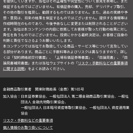
を提供していますが、当社はその正確性や完全性について意見を表明し、また
保証するものではございません。有価証券の購入、売却、デリバティブ取引、
その他の取引を推奨し、勧誘するものではありません。また、過去の実績や予
想・意見は、将来の結果を保証するものではございません。提供する情報等は
作成時現在のものであり、今後予告なしに変更または削除されることがござい
ます。当社は本コンテンツの内容に依拠してお客様が取った行動の結果に対し
責任を負うものではございません。投資にかかる最終決定は、お客様ご自身の
判断と責任でなさるようお願いいたします。
本コンテンツでは当社でお取扱している商品・サービス等について言及してい
る部分があります。商品ごとに手数料等およびリスクは異なりますので、詳し
くは「契約締結前交付書面」、「上場有価証券等書面」、「目論見書」、「目
論見書補完書面」または当社ウェブサイトの「
リスク・手数料などの重要事項
に関する説明
」をよくお読みください。
金融商品取引業者 関東財務局長（金商）第165号
日本証券業協会、一般社団法人 第二種金融商品取引業協会、一般社
団法人 金融先物取引業協会、
一般社団法人 日本暗号資産等取引業協会、一般社団法人 資産運用業
協会
リスク・手数料などの重要事項
個人情報のお取り扱いについて