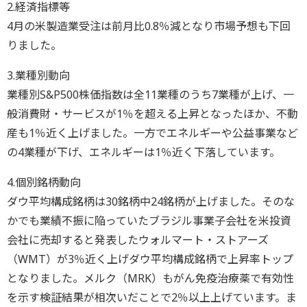
2.経済指標等
4月の米製造業受注は前月比0.8％減となり市場予想も下回
りました。
3.業種別動向
業種別S&P500株価指数は全11業種のうち7業種が上げ、一
般消費財・サービスが1％を超える上昇となったほか、不動
産も1％近く上げました。一方でエネルギーや公益事業など
の4業種が下げ、エネルギーは1％近く下落しています。
4.個別銘柄動向
ダウ平均構成銘柄は30銘柄中24銘柄が上げました。そのな
かでも業績不振に陥っていたブラジル事業子会社を米投資
会社に売却すると発表したウォルマート・ストアーズ
（WMT）が3％近く上げダウ平均構成銘柄で上昇率トップ
となりました。メルク（MRK）もがん免疫治療薬で有効性
を示す検証結果が相次いだことで2％以上上げています。ま