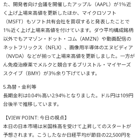
た、開発者向け会議を開催したアップル（AAPL）が1％近
く上げ上場来高値を更新したほか、マイクロソフト
（MSFT）もソフト共有会社を買収すると発表したことで
1％近く上げ上場来高値を付けています。ダウ平均構成銘柄
以外でもアマゾン・ドット・コム（AMZN）や動画配信の
ネットフリックス（NFLX）、画像用半導体のエヌビディア
（NVDA）などが揃って上場来高値を更新しました。一方が
ん免疫治療薬でメルクと競合するブリストル・マイヤーズ
スクイブ（BMY）が3％余り下げています。
5.為替・金利等
長期金利は0.04％高い2.94％となりました。ドル円は109円
台後半で推移しています。
【VIEW POINT: 今日の視点】
本日の日本市場は米国株高を受けて上昇してのスタートが
予想されます。こうしたなか日経平均が節目の22,500円を