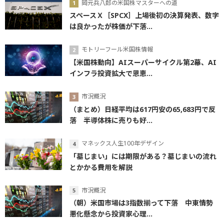
岡元兵八郎の米国株マスターへの道
スペースＸ［SPCX］上場後初の決算発表、数字
は良かったが株価が下落...
モトリーフール米国株情報
【米国株動向】AIスーパーサイクル第2幕、AI
インフラ投資拡大で恩恵...
市況概況
（まとめ）日経平均は617円安の65,683円で反
落 半導体株に売りも好...
マネックス人生100年デザイン
「墓じまい」には期限がある？墓じまいの流れ
とかかる費用を解説
市況概況
（朝）米国市場は3指数揃って下落 中東情勢
悪化懸念から投資家心理...