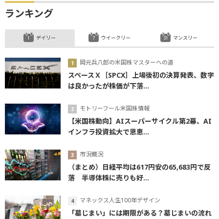
ランキング
デイリー
ウイークリー
マンスリー
岡元兵八郎の米国株マスターへの道
スペースＸ［SPCX］上場後初の決算発表、数字
は良かったが株価が下落...
モトリーフール米国株情報
【米国株動向】AIスーパーサイクル第2幕、AI
インフラ投資拡大で恩恵...
市況概況
（まとめ）日経平均は617円安の65,683円で反
落 半導体株に売りも好...
マネックス人生100年デザイン
「墓じまい」には期限がある？墓じまいの流れ