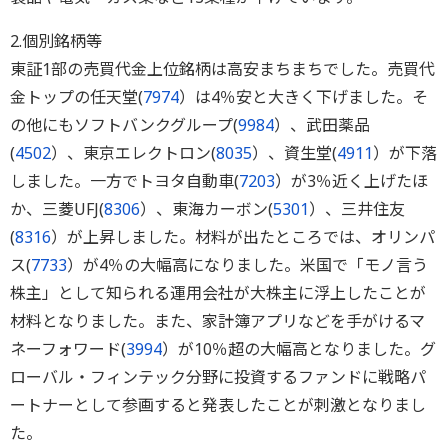
2.個別銘柄等
東証1部の売買代金上位銘柄は高安まちまちでした。売買代
金トップの任天堂(
7974
）は4％安と大きく下げました。そ
の他にもソフトバンクグループ(
9984
）、武田薬品
(
4502
）、東京エレクトロン(
8035
）、資生堂(
4911
）が下落
しました。一方でトヨタ自動車(
7203
）が3％近く上げたほ
か、三菱UFJ(
8306
）、東海カーボン(
5301
）、三井住友
(
8316
）が上昇しました。材料が出たところでは、オリンパ
ス(
7733
）が4％の大幅高になりました。米国で「モノ言う
株主」として知られる運用会社が大株主に浮上したことが
材料となりました。また、家計簿アプリなどを手がけるマ
ネーフォワード(
3994
）が10％超の大幅高となりました。グ
ローバル・フィンテック分野に投資するファンドに戦略パ
ートナーとして参画すると発表したことが刺激となりまし
た。