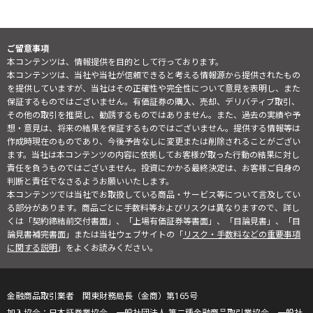
ご留意事項
本コンテンツは、情報提供を目的として行っております。
本コンテンツは、当社や当社が信頼できると考える情報源から提供されたもの
を提供していますが、当社はその正確性や完全性について意見を表明し、また
保証するものではございません。有価証券の購入、売却、デリバティブ取引、
その他の取引を推奨し、勧誘するものではありません。また、過去の実績や予
想・意見は、将来の結果を保証するものではございません。提供する情報等は
作成時現在のものであり、今後予告なしに変更または削除されることがござい
ます。当社は本コンテンツの内容に依拠してお客様が取った行動の結果に対し
責任を負うものではございません。投資にかかる最終決定は、お客様ご自身の
判断と責任でなさるようお願いいたします。
本コンテンツでは当社でお取扱している商品・サービス等について言及してい
る部分があります。商品ごとに手数料等およびリスクは異なりますので、詳し
くは「契約締結前交付書面」、「上場有価証券等書面」、「目論見書」、「目
論見書補完書面」または当社ウェブサイトの「
リスク・手数料などの重要事項
に関する説明
」をよくお読みください。
金融商品取引業者 関東財務局長（金商）第165号
日本証券業協会、一般社団法人 第二種金融商品取引業協会、一般社