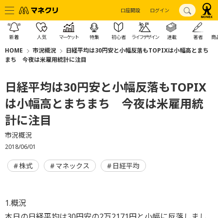
口座開設
ログイン
新着
人気
マーケット
特集
初心者
ライフデザイン
連載
著者
商
HOME
市況概況
日経平均は30円安と小幅反落もTOPIXは小幅高とまち
まち 今夜は米雇用統計に注目
日経平均は30円安と小幅反落もTOPIX
は小幅高とまちまち 今夜は米雇用統
計に注目
市況概況
2018/06/01
株式
マネックス
日経平均
1.概況
本日の日経平均は30円安の2万2171円と小幅に反落しまし