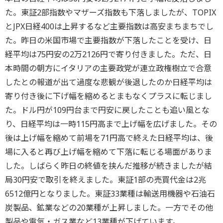
た。東証2部指数やマザーズ指数も下落しましたが、TOPIX
とJPX日経400は上昇するなど主要指数は高安まちまちでし
た。昨日の米国市場で主要指数が下落したことを受け、日
経平均は75円安の2万2126円で寄り付きました。ただ、日
本時間の朝方にイタリアの主要政党が連立政権樹立で合意
したとの報道が出て過度な悲観が後退したのか日経平均は
寄り付き後に下げ幅を縮めるとまもなくプラスに転じまし
た。ドル円が109円台まで円安に戻したことも追い風とな
り、日経平均は一時115円高まで上げ幅を広げました。その
後は上げ幅を縮めて前場を71円高で終えた日経平均は、後
場に入ると再び上げ幅を縮めて下落に転じる場面がありま
した。しばらく昨日の終値を挟んだ推移が続きましたが結
局30円安で取引を終えました。東証1部の売買代金は2兆
6512億円となりました。東証33業種は輸送用機器や石油石
炭製品、鉱業などの20業種が上昇しました。一方でその他
製品や電気・ガス業など13業種が下げています。