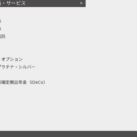
品・サービス
株
株
信託
・オプション
プラチナ・シルバー
確定拠出年金（iDeCo）