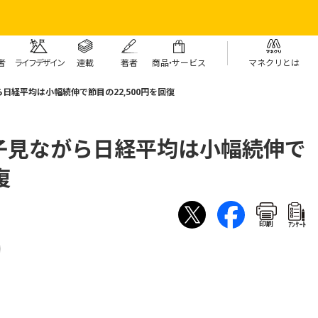
者
ライフデザイン
連載
著者
商
品・
サービス
マネクリとは
日経平均は小幅続伸で節目の22,500円を回復
子見ながら日経平均は小幅続伸で
復
印刷
ｱﾝｹｰﾄ