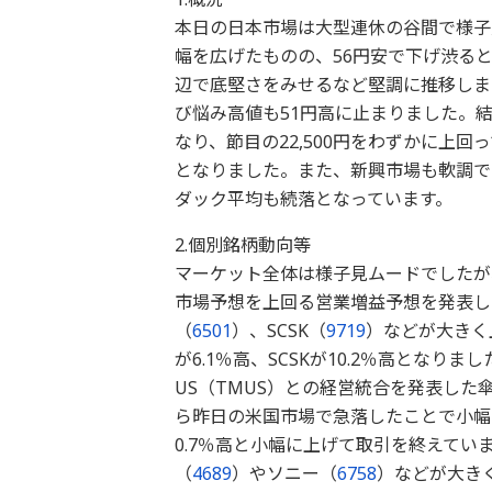
本日の日本市場は大型連休の谷間で様子
幅を広げたものの、56円安で下げ渋ると
辺で底堅さをみせるなど堅調に推移しまし
び悩み高値も51円高に止まりました。結局
なり、節目の22,500円をわずかに上回
となりました。また、新興市場も軟調で
ダック平均も続落となっています。
2.個別銘柄動向等
マーケット全体は様子見ムードでしたが
市場予想を上回る営業増益予想を発表し
（
6501
）、SCSK（
9719
）などが大きく
が6.1％高、SCSKが10.2％高となり
US（TMUS）との経営統合を発表し
ら昨日の米国市場で急落したことで小幅
0.7％高と小幅に上げて取引を終えて
（
4689
）やソニー（
6758
）などが大きく