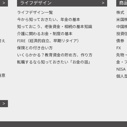
ライフデザイン
商
ライフデザイン一覧
株式
今から知っておきたい、年金の基本
米国
知っておこう、老後資金・相続の基本知識
中国
介護に関わるお金・制度の基本
投資
考え
FIRE（経済的自立、早期リタイア）
債券
保険との付き合い方
FX
いくらかかる？教育資金の貯め方、作り方
先物
転職するなら知っておきたい「お金の話」
金・
NISA
極意
個人型