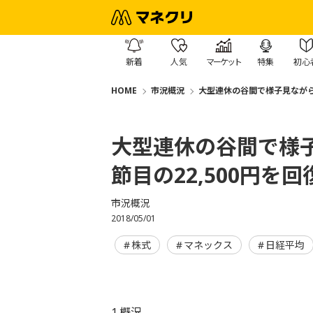
新着
人気
マーケット
特集
初心
HOME
市況概況
大型連休の谷間で様子見ながら
大型連休の谷間で様
節目の22,500円を回
市況概況
2018/05/01
株式
マネックス
日経平均
1.概況