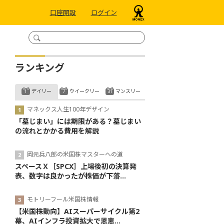
口座開設
ログイン
ランキング
デイリー
ウイークリー
マンスリー
マネックス人生100年デザイン
「墓じまい」には期限がある？墓じまい
の流れとかかる費用を解説
岡元兵八郎の米国株マスターへの道
スペースＸ［SPCX］上場後初の決算発
表、数字は良かったが株価が下落...
モトリーフール米国株情報
【米国株動向】AIスーパーサイクル第2
幕、AIインフラ投資拡大で恩恵...