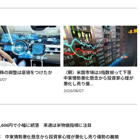
株の調整は底値をつけたか
（朝）米国市場は3指数揃って下落
中東情勢悪化懸念から投資家心理が
8/07
悪化し売り優...
2026/08/07
5,606円で小幅に続落 来週は米物価指標に注目
落 中東情勢悪化懸念から投資家心理が悪化し売り優勢の展開