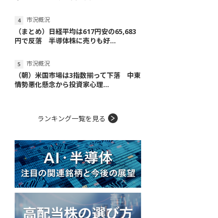
市況概況
（まとめ）日経平均は617円安の65,683
円で反落 半導体株に売りも好...
市況概況
（朝）米国市場は3指数揃って下落 中東
情勢悪化懸念から投資家心理...
ランキング一覧を見る