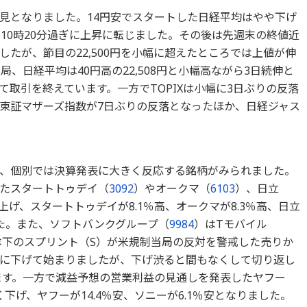
見となりました。14円安でスタートした日経平均はやや下げ
10時20分過ぎに上昇に転じました。その後は先週末の終値近
たが、節目の22,500円を小幅に超えたところでは上値が伸
、日経平均は40円高の22,508円と小幅高ながら3日続伸と
って取引を終えています。一方でTOPIXは小幅に3日ぶりの反落
東証マザーズ指数が7日ぶりの反落となったほか、日経ジャス
、個別では決算発表に大きく反応する銘柄がみられました。
たスタートトゥデイ（
3092
）やオークマ（
6103
）、日立
上げ、スタートトゥデイが8.1％高、オークマが8.3％高、日立
ました。また、ソフトバンクグループ（
9984
）はTモバイル
た傘下のスプリント（S）が米規制当局の反対を警戒した売りか
に下げて始まりましたが、下げ渋ると間もなくして切り返し
います。一方で減益予想の営業利益の見通しを発表したヤフー
下げ、ヤフーが14.4％安、ソニーが6.1％安となりました。