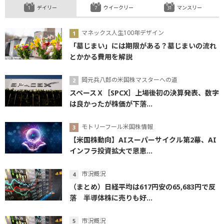
デイリー
ウイークリー
マンスリー
マネックス人生100年デザイン
「墓じまい」には期限がある？墓じまいの流れ
とかかる費用を解説
岡元兵八郎の米国株マスターへの道
スペースＸ［SPCX］上場後初の決算発表、数字
は良かったが株価が下落...
モトリーフール米国株情報
【米国株動向】AIスーパーサイクル第2幕、AI
インフラ投資拡大で恩恵...
市況概況
（まとめ）日経平均は617円安の65,683円で反
落 半導体株に売りも好...
市況概況