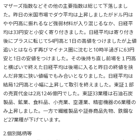
マザーズ指数などその他の主要指数は総じて下落しまし
た。昨日の米国市場でダウ平均は上昇しましたがドル円は
やや円高に振れるなど強弱材料が入り混じるなか、日経平
均は33円安と小安く寄り付きました。日経平均は寄り付き
後にプラスに転じて54円高と1日の高値をつけましたが上値
追いとはならず再びマイナス圏に沈むと10時半過ぎに63円
安と1日の安値をつけました。その後持ち直し前場を１円高
と横ばいで終えた日経平均は後場に入ると昨日の終値を挟
んだ非常に狭い値幅でもみ合いとなりました。日経平均は
結局12円高と小幅に上昇して取引を終えました。東証１部
の売買代金は2兆1246億円でした。東証33業種は石油石炭
製品、鉱業、食料品、小売業、空運業、精密機器の6業種の
み上昇しました。一方で繊維製品や証券商品先物、鉄鋼な
ど27業種が下げています。
2.個別銘柄等