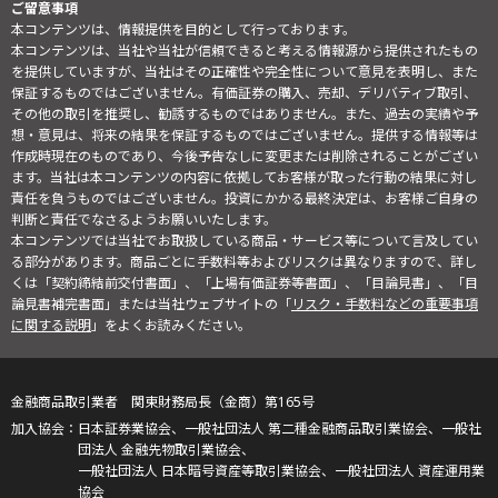
ご留意事項
本コンテンツは、情報提供を目的として行っております。
本コンテンツは、当社や当社が信頼できると考える情報源から提供されたもの
を提供していますが、当社はその正確性や完全性について意見を表明し、また
保証するものではございません。有価証券の購入、売却、デリバティブ取引、
その他の取引を推奨し、勧誘するものではありません。また、過去の実績や予
想・意見は、将来の結果を保証するものではございません。提供する情報等は
作成時現在のものであり、今後予告なしに変更または削除されることがござい
ます。当社は本コンテンツの内容に依拠してお客様が取った行動の結果に対し
責任を負うものではございません。投資にかかる最終決定は、お客様ご自身の
判断と責任でなさるようお願いいたします。
本コンテンツでは当社でお取扱している商品・サービス等について言及してい
る部分があります。商品ごとに手数料等およびリスクは異なりますので、詳し
くは「契約締結前交付書面」、「上場有価証券等書面」、「目論見書」、「目
論見書補完書面」または当社ウェブサイトの「
リスク・手数料などの重要事項
に関する説明
」をよくお読みください。
金融商品取引業者 関東財務局長（金商）第165号
日本証券業協会、一般社団法人 第二種金融商品取引業協会、一般社
団法人 金融先物取引業協会、
一般社団法人 日本暗号資産等取引業協会、一般社団法人 資産運用業
協会