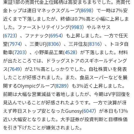
東証1部の売買代金上位銘柄は高安まちまちでした。売買代
金トップは連日マネックスグループ(
8698
）で一時は7％安
近くまで下落しましたが、終値は0.7％高と小幅に上昇しま
した。ファーストリテイリング(
9983
）やルネサス
(
6723
）、ファナック(
6954
）も上昇しました。一方で任天
堂(
7974
）、三菱UFJ(
8306
）、三井住友(
8316
）、トヨタ自
動車(
7203
）、小野薬品工業(
4528
）が下落しました。材料
が出たところでは、ドラッグストアのスギホールディング
ス(
7649
）が2.1％高としっかりでした。自社株買いを発表
したことが好感されました。また、食品スーパーなどを展
開するOlympicグループ(
8289
）も3％近く上昇しました。
前期は大幅な営業減益で着地しましたが、今期はV字回復を
見込んでいることが好感されたようです。一方で決算が冴
えず昨日ストップ安となったGunosy(
6047
）が本日も13％
近い大幅安となりました。大手証券が投資判断と目標株価
を引き下げたことが嫌気されました。