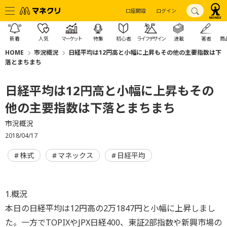
口座開設
ログイン
新着
人気
マーケット
特集
初心者
ライフデザイン
連載
著者
商
HOME
市況概況
日経平均は12円高と小幅に上昇もその他の主要指数は下
落とまちまち
日経平均は12円高と小幅に上昇もその
他の主要指数は下落とまちまち
市況概況
2018/04/17
株式
マネックス
日経平均
1.概況
本日の日経平均は12円高の2万1847円と小幅に上昇しまし
た。一方でTOPIXやJPX日経400、東証2部指数や新興市場の