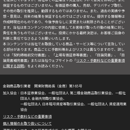
保証するものではございません。有価証券の購入、売却、デリバティブ取引、
その他の取引を推奨し、勧誘するものではありません。また、過去の実績や予
想・意見は、将来の結果を保証するものではございません。提供する情報等は
作成時現在のものであり、今後予告なしに変更または削除されることがござい
ます。当社は本コンテンツの内容に依拠してお客様が取った行動の結果に対し
責任を負うものではございません。投資にかかる最終決定は、お客様ご自身の
判断と責任でなさるようお願いいたします。
本コンテンツでは当社でお取扱している商品・サービス等について言及してい
る部分があります。商品ごとに手数料等およびリスクは異なりますので、詳し
くは「契約締結前交付書面」、「上場有価証券等書面」、「目論見書」、「目
論見書補完書面」または当社ウェブサイトの「
リスク・手数料などの重要事項
に関する説明
」をよくお読みください。
金融商品取引業者 関東財務局長（金商）第165号
日本証券業協会、一般社団法人 第二種金融商品取引業協会、一般社
団法人 金融先物取引業協会、
一般社団法人 日本暗号資産等取引業協会、一般社団法人 資産運用業
協会
リスク・手数料などの重要事項
個人情報のお取り扱いについて