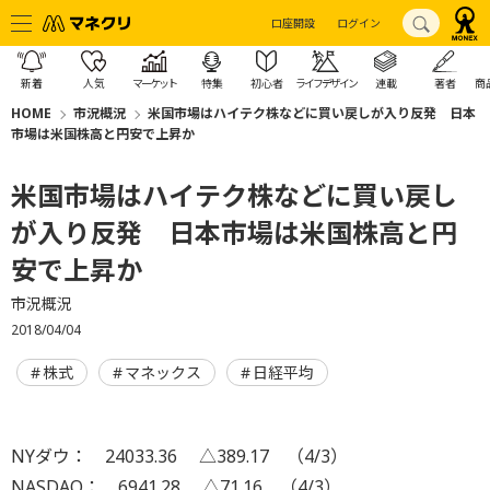
口座開設
ログイン
新着
人気
マーケット
特集
初心者
ライフデザイン
連載
著者
商
HOME
市況概況
米国市場はハイテク株などに買い戻しが入り反発 日本
市場は米国株高と円安で上昇か
米国市場はハイテク株などに買い戻し
が入り反発 日本市場は米国株高と円
安で上昇か
市況概況
2018/04/04
株式
マネックス
日経平均
NYダウ： 24033.36 △389.17 （4/3）
NASDAQ： 6941.28 △71.16 （4/3）