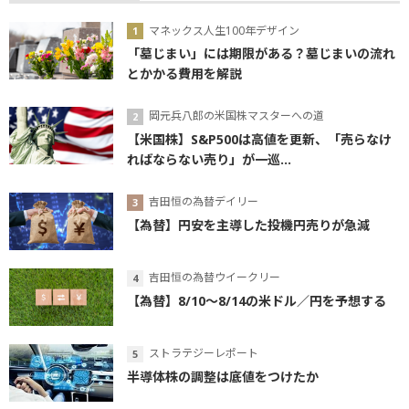
マネックス人生100年デザイン
「墓じまい」には期限がある？墓じまいの流れ
とかかる費用を解説
岡元兵八郎の米国株マスターへの道
【米国株】S&P500は高値を更新、「売らなけ
ればならない売り」が一巡...
吉田恒の為替デイリー
【為替】円安を主導した投機円売りが急減
吉田恒の為替ウイークリー
【為替】8/10～8/14の米ドル／円を予想する
ストラテジーレポート
半導体株の調整は底値をつけたか