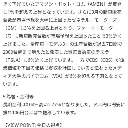
きく下げていたアマゾン・ドット・コム（AMZN）が反発
し1％を超える上昇となっています。さらに3月の新車販売
台数が市場予想を大幅に上回ったゼネラル・モーターズ
（GM）も3％を上回る上昇となり、フォード・モーター
（F）も新車販売台数が市場予想を上回ったことで3％近く
上げました。量産車「モデル3」の生産台数が過去7日間で
2000台超まで増えたと発表した電気自動車のテスラ
（TSLA）も6％近く上げています。一方でCBS（CBS）が企
業価値を下回る価格で買収を計画していると伝わったメデ
ィア大手のバイアコム（VIA）が6％を超える下落となって
います。
5.為替・金利等
長期金利は0.04％高い2.77％となりました。ドル円は円安に
振れ106円台半ばで推移しています。
【VIEW POINT: 今日の視点】