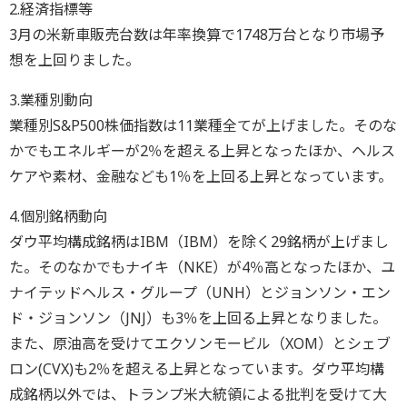
2.経済指標等
3月の米新車販売台数は年率換算で1748万台となり市場予
想を上回りました。
3.業種別動向
業種別S&P500株価指数は11業種全てが上げました。そのな
かでもエネルギーが2％を超える上昇となったほか、ヘルス
ケアや素材、金融なども1％を上回る上昇となっています。
4.個別銘柄動向
ダウ平均構成銘柄はIBM（IBM）を除く29銘柄が上げまし
た。そのなかでもナイキ（NKE）が4％高となったほか、ユ
ナイテッドヘルス・グループ（UNH）とジョンソン・エン
ド・ジョンソン（JNJ）も3％を上回る上昇となりました。
また、原油高を受けてエクソンモービル（XOM）とシェブ
ロン(CVX)も2％を超える上昇となっています。ダウ平均構
成銘柄以外では、トランプ米大統領による批判を受けて大