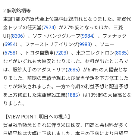
2.個別銘柄等
東証1部の売買代金上位銘柄は総崩れとなりました。売買代
金トップの任天堂(
7974
）が2.7％安となったほか、三菱
UFJ(
8306
）、ソフトバンクグループ(
9984
）、ファナック
(
6954
）、ファーストリテイリング(
9983
）、ソニー
(
6758
）、トヨタ自動車(
7203
）、東京エレクトロン(
8035
）
などがいずれも大幅安となりました。材料が出たところで
は、服飾大手のアダストリア(
2685
）が6.4％の大幅安とな
りました。前期の業績予想および配当予想を下方修正した
ことが嫌気されました。一方で今期の利益予想と配当予想
を上方修正した東亜建設工業(
1885
）は13％超の大幅高とな
りました。
【VIEW POINT: 明日への視点】
貿易戦争懸念とそれに伴う米国株安、円高と悪材料が多く
日経平均は大幅に下落しました。本日の下落により日経平