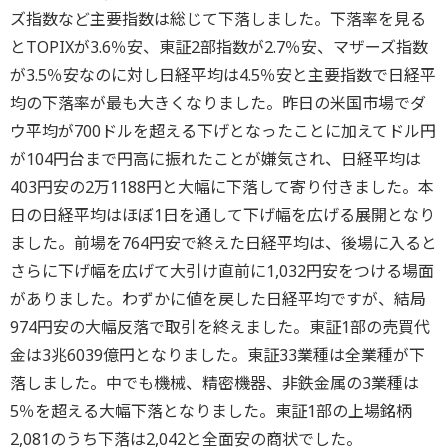
ズ指数など主要指数は総じて下落しました。下落率を見る
とTOPIXが3.6％安、東証2部指数が2.7％安、マザーズ指数
が3.5％安なのに対し日経平均は4.5％安と主要指数で日経平
均の下落率が最も大きくなりました。昨日の米国市場でダ
ウ平均が700ドルを超える下げとなったことに加えてドル円
が104円台まで円高に振れたことが嫌気され、日経平均は
403円安の2万1188円と大幅に下落して寄り付きました。本
日の日経平均はほぼ1日を通して下げ幅を広げる展開となり
ました。前場を764円安で終えた日経平均は、後場に入ると
さらに下げ幅を広げて大引け直前に1,032円安をつける場面
がありました。わずかに値を戻した日経平均ですが、結局
974円安の大幅反落で取引を終えました。東証1部の売買代
金は3兆6039億円となりました。東証33業種は全業種が下
落しました。中でも機械、精密機器、非鉄金属の3業種は
5％を超える大幅下落となりました。東証1部の上場銘柄
2,081のうち下落は2,042と全面安の商状でした。