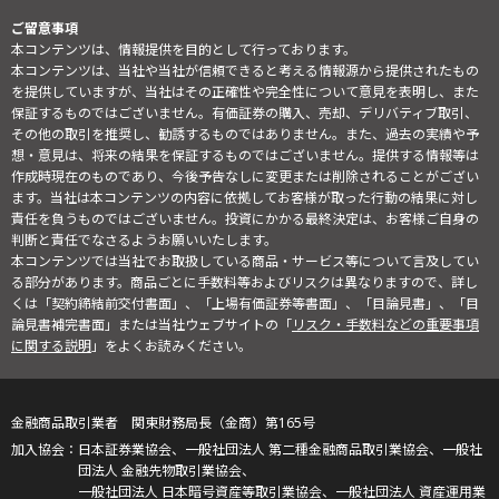
ご留意事項
本コンテンツは、情報提供を目的として行っております。
本コンテンツは、当社や当社が信頼できると考える情報源から提供されたもの
を提供していますが、当社はその正確性や完全性について意見を表明し、また
保証するものではございません。有価証券の購入、売却、デリバティブ取引、
その他の取引を推奨し、勧誘するものではありません。また、過去の実績や予
想・意見は、将来の結果を保証するものではございません。提供する情報等は
作成時現在のものであり、今後予告なしに変更または削除されることがござい
ます。当社は本コンテンツの内容に依拠してお客様が取った行動の結果に対し
責任を負うものではございません。投資にかかる最終決定は、お客様ご自身の
判断と責任でなさるようお願いいたします。
本コンテンツでは当社でお取扱している商品・サービス等について言及してい
る部分があります。商品ごとに手数料等およびリスクは異なりますので、詳し
くは「契約締結前交付書面」、「上場有価証券等書面」、「目論見書」、「目
論見書補完書面」または当社ウェブサイトの「
リスク・手数料などの重要事項
に関する説明
」をよくお読みください。
金融商品取引業者 関東財務局長（金商）第165号
日本証券業協会、一般社団法人 第二種金融商品取引業協会、一般社
団法人 金融先物取引業協会、
一般社団法人 日本暗号資産等取引業協会、一般社団法人 資産運用業