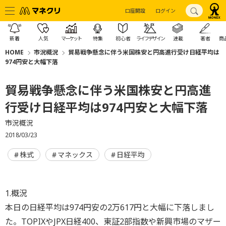
口座開設
ログイン
新着
人気
マーケット
特集
初心者
ライフデザイン
連載
著者
商
HOME
市況概況
貿易戦争懸念に伴う米国株安と円高進行受け日経平均は
974円安と大幅下落
貿易戦争懸念に伴う米国株安と円高進
行受け日経平均は974円安と大幅下落
市況概況
2018/03/23
株式
マネックス
日経平均
1.概況
本日の日経平均は974円安の2万617円と大幅に下落しまし
た。TOPIXやJPX日経400、東証2部指数や新興市場のマザー