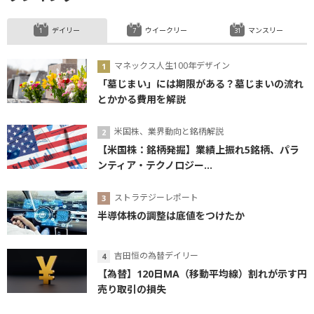
デイリー
ウイークリー
マンスリー
マネックス人生100年デザイン
「墓じまい」には期限がある？墓じまいの流れ
とかかる費用を解説
米国株、業界動向と銘柄解説
【米国株：銘柄発掘】業績上振れ5銘柄、パラ
ンティア・テクノロジー...
ストラテジーレポート
半導体株の調整は底値をつけたか
吉田恒の為替デイリー
【為替】120日MA（移動平均線）割れが示す円
売り取引の損失