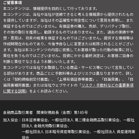
ご留意事項
本コンテンツは、情報提供を目的として行っております。
本コンテンツは、当社や当社が信頼できると考える情報源から提供されたもの
を提供していますが、当社はその正確性や完全性について意見を表明し、また
保証するものではございません。有価証券の購入、売却、デリバティブ取引、
その他の取引を推奨し、勧誘するものではありません。また、過去の実績や予
想・意見は、将来の結果を保証するものではございません。提供する情報等は
作成時現在のものであり、今後予告なしに変更または削除されることがござい
ます。当社は本コンテンツの内容に依拠してお客様が取った行動の結果に対し
責任を負うものではございません。投資にかかる最終決定は、お客様ご自身の
判断と責任でなさるようお願いいたします。
本コンテンツでは当社でお取扱している商品・サービス等について言及してい
る部分があります。商品ごとに手数料等およびリスクは異なりますので、詳し
くは「契約締結前交付書面」、「上場有価証券等書面」、「目論見書」、「目
論見書補完書面」または当社ウェブサイトの「
リスク・手数料などの重要事項
に関する説明
」をよくお読みください。
金融商品取引業者 関東財務局長（金商）第165号
日本証券業協会、一般社団法人 第二種金融商品取引業協会、一般社
団法人 金融先物取引業協会、
一般社団法人 日本暗号資産等取引業協会、一般社団法人 資産運用業
協会