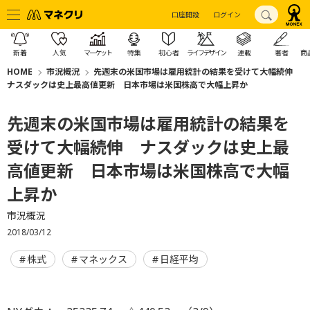
口座開設
ログイン
新着
人気
マーケット
特集
初心者
ライフデザイン
連載
著者
商
HOME
市況概況
先週末の米国市場は雇用統計の結果を受けて大幅続伸
ナスダックは史上最高値更新 日本市場は米国株高で大幅上昇か
先週末の米国市場は雇用統計の結果を
受けて大幅続伸 ナスダックは史上最
高値更新 日本市場は米国株高で大幅
上昇か
市況概況
2018/03/12
株式
マネックス
日経平均