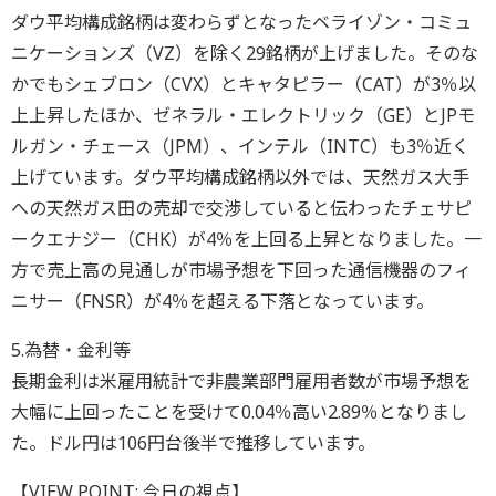
ダウ平均構成銘柄は変わらずとなったベライゾン・コミュ
ニケーションズ（VZ）を除く29銘柄が上げました。そのな
かでもシェブロン（CVX）とキャタピラー（CAT）が3％以
上上昇したほか、ゼネラル・エレクトリック（GE）とJPモ
ルガン・チェース（JPM）、インテル（INTC）も3％近く
上げています。ダウ平均構成銘柄以外では、天然ガス大手
への天然ガス田の売却で交渉していると伝わったチェサピ
ークエナジー（CHK）が4％を上回る上昇となりました。一
方で売上高の見通しが市場予想を下回った通信機器のフィ
ニサー（FNSR）が4％を超える下落となっています。
5.為替・金利等
長期金利は米雇用統計で非農業部門雇用者数が市場予想を
大幅に上回ったことを受けて0.04％高い2.89％となりまし
た。ドル円は106円台後半で推移しています。
【VIEW POINT: 今日の視点】