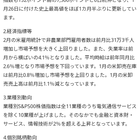
指数も132ポイント高の7,560ポイントと6日続伸となり、1
月26日に付けた史上最高値をほぼ1カ月半ぶりに更新してい
ます。
2.経済指標等
2月の米雇用統計で非農業部門雇用者数は前月比31万3千人
増加し市場予想を大きく上回りました。また、失業率は前
月から横ばいの4.1％となりました。平均時給は前年同月比
2.6％増となり市場予想を下回っています。1月の米卸売在庫
は前月比0.8％増加し市場予想を上回りました。1月の米卸
売売上高は前月比1.1％減となっています。
3.業種別動向
業種別S&P500株価指数は全11業種のうち電気通信サービス
を除く10業種が上げました。そのなかでも金融と資本財・
サービス、情報技術が2％を超える上昇となっています。
4.個別銘柄動向