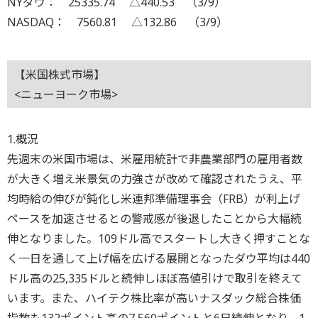
NYダウ： 25335.74 △440.53 （3/9）
NASDAQ： 7560.81 △132.86 （3/9）
【米国株式市場】
<ニューヨーク市場>
1.概況
先週末の米国市場は、米雇用統計で非農業部門の雇用者数
が大きく増え米景気の力強さが改めて確認されたうえ、平
均時給の伸びが鈍化し米連邦準備理事会（FRB）が利上げ
ペースを加速させるとの警戒感が後退したことから大幅続
伸となりました。109ドル高でスタートし大きく押すことな
く一日を通して上げ幅を広げる展開となったダウ平均は440
ドル高の25,335ドルと続伸しほぼ高値引けで取引を終えて
います。また、ハイテク株比率が高いナスダック総合株価