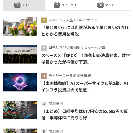
デイリー
ウイークリー
マンスリー
マネックス人生100年デザイン
「墓じまい」には期限がある？墓じまいの流れ
とかかる費用を解説
岡元兵八郎の米国株マスターへの道
スペースＸ［SPCX］上場後初の決算発表、数字
は良かったが株価が下落...
モトリーフール米国株情報
【米国株動向】AIスーパーサイクル第2幕、AI
インフラ投資拡大で恩恵...
市況概況
（まとめ）日経平均は617円安の65,683円で反
落 半導体株に売りも好...
市況概況