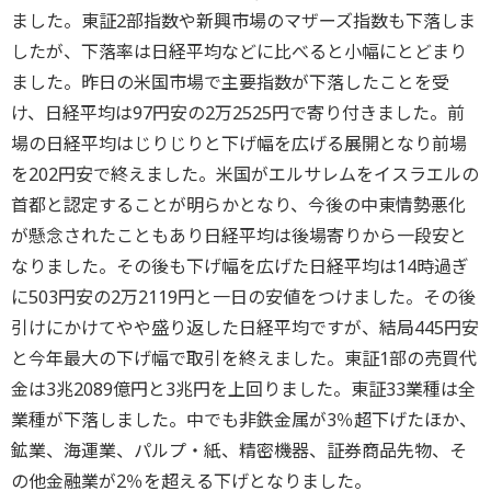
ました。東証2部指数や新興市場のマザーズ指数も下落しま
したが、下落率は日経平均などに比べると小幅にとどまり
ました。昨日の米国市場で主要指数が下落したことを受
け、日経平均は97円安の2万2525円で寄り付きました。前
場の日経平均はじりじりと下げ幅を広げる展開となり前場
を202円安で終えました。米国がエルサレムをイスラエルの
首都と認定することが明らかとなり、今後の中東情勢悪化
が懸念されたこともあり日経平均は後場寄りから一段安と
なりました。その後も下げ幅を広げた日経平均は14時過ぎ
に503円安の2万2119円と一日の安値をつけました。その後
引けにかけてやや盛り返した日経平均ですが、結局445円安
と今年最大の下げ幅で取引を終えました。東証1部の売買代
金は3兆2089億円と3兆円を上回りました。東証33業種は全
業種が下落しました。中でも非鉄金属が3％超下げたほか、
鉱業、海運業、パルプ・紙、精密機器、証券商品先物、そ
の他金融業が2％を超える下げとなりました。