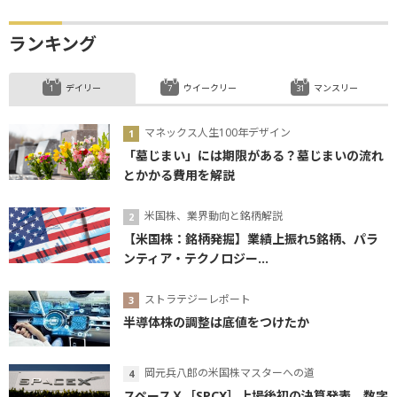
ランキング
デイリー
ウイークリー
マンスリー
マネックス人生100年デザイン
「墓じまい」には期限がある？墓じまいの流れ
とかかる費用を解説
米国株、業界動向と銘柄解説
【米国株：銘柄発掘】業績上振れ5銘柄、パラ
ンティア・テクノロジー...
ストラテジーレポート
半導体株の調整は底値をつけたか
岡元兵八郎の米国株マスターへの道
スペースＸ［SPCX］上場後初の決算発表、数字