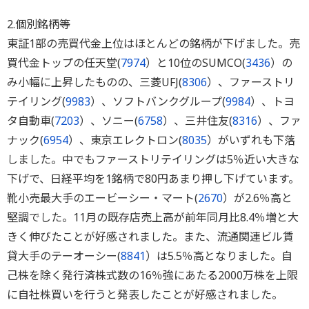
2.個別銘柄等
東証1部の売買代金上位はほとんどの銘柄が下げました。売
買代金トップの任天堂(
7974
）と10位のSUMCO(
3436
）の
み小幅に上昇したものの、三菱UFJ(
8306
）、ファーストリ
テイリング(
9983
）、ソフトバンクグループ(
9984
）、トヨ
タ自動車(
7203
）、ソニー(
6758
）、三井住友(
8316
）、ファ
ナック(
6954
）、東京エレクトロン(
8035
）がいずれも下落
しました。中でもファーストリテイリングは5％近い大きな
下げで、日経平均を1銘柄で80円あまり押し下げています。
靴小売最大手のエービーシー・マート(
2670
）が2.6％高と
堅調でした。11月の既存店売上高が前年同月比8.4％増と大
きく伸びたことが好感されました。また、流通関連ビル賃
貸大手のテーオーシー(
8841
）は5.5％高となりました。自
己株を除く発行済株式数の16％強にあたる2000万株を上限
に自社株買いを行うと発表したことが好感されました。