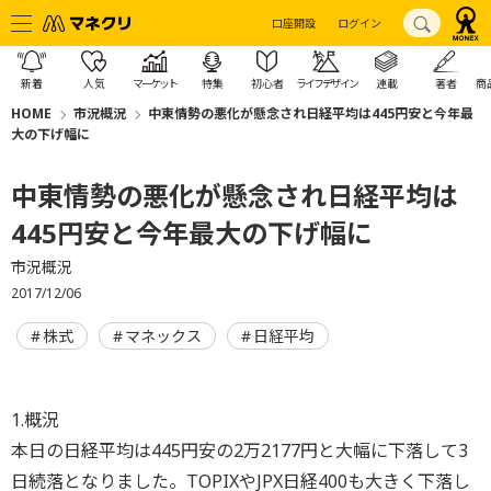
口座開設
ログイン
新着
人気
マーケット
特集
初心者
ライフデザイン
連載
著者
商
HOME
市況概況
中東情勢の悪化が懸念され日経平均は445円安と今年最
大の下げ幅に
中東情勢の悪化が懸念され日経平均は
445円安と今年最大の下げ幅に
市況概況
2017/12/06
株式
マネックス
日経平均
1.概況
本日の日経平均は445円安の2万2177円と大幅に下落して3
日続落となりました。TOPIXやJPX日経400も大きく下落し