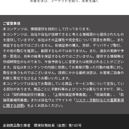
お金を学び、マーケットを知り、未来を描く
ご留意事項
本コンテンツは、情報提供を目的として行っております。
本コンテンツは、当社や当社が信頼できると考える情報源から提供されたもの
を提供していますが、当社はその正確性や完全性について意見を表明し、また
保証するものではございません。有価証券の購入、売却、デリバティブ取引、
その他の取引を推奨し、勧誘するものではありません。また、過去の実績や予
想・意見は、将来の結果を保証するものではございません。提供する情報等は
作成時現在のものであり、今後予告なしに変更または削除されることがござい
ます。当社は本コンテンツの内容に依拠してお客様が取った行動の結果に対し
責任を負うものではございません。投資にかかる最終決定は、お客様ご自身の
判断と責任でなさるようお願いいたします。
本コンテンツでは当社でお取扱している商品・サービス等について言及してい
る部分があります。商品ごとに手数料等およびリスクは異なりますので、詳し
くは「契約締結前交付書面」、「上場有価証券等書面」、「目論見書」、「目
論見書補完書面」または当社ウェブサイトの「
リスク・手数料などの重要事項
に関する説明
」をよくお読みください。
金融商品取引業者 関東財務局長（金商）第165号