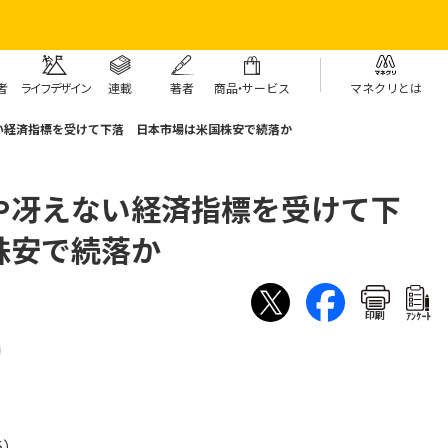
者
ライフデザイン
連載
著者
商
品・
サービス
マネクリとは
い経済指標を受けて下落 日本市場は米国株安で続落か
や冴えない経済指標を受けて下
株安で続落か
印刷
ｱﾝｹｰﾄ
6）