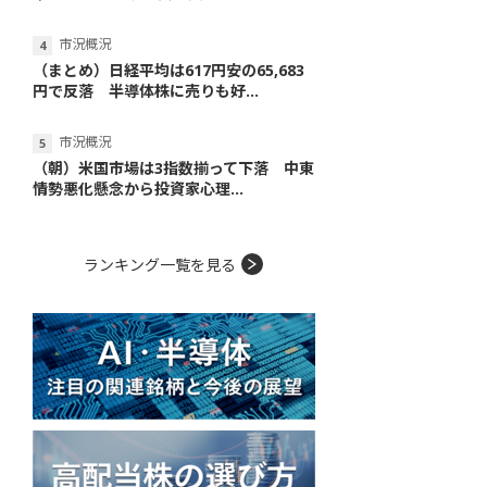
市況概況
（まとめ）日経平均は617円安の65,683
円で反落 半導体株に売りも好...
市況概況
（朝）米国市場は3指数揃って下落 中東
情勢悪化懸念から投資家心理...
ランキング一覧を見る