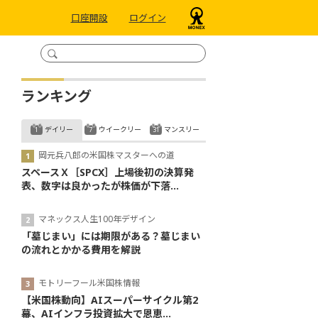
口座開設
ログイン
ランキング
デイリー
ウイークリー
マンスリー
岡元兵八郎の米国株マスターへの道
スペースＸ［SPCX］上場後初の決算発
表、数字は良かったが株価が下落...
マネックス人生100年デザイン
「墓じまい」には期限がある？墓じまい
の流れとかかる費用を解説
モトリーフール米国株情報
【米国株動向】AIスーパーサイクル第2
幕、AIインフラ投資拡大で恩恵...