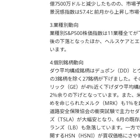
億7500万ドルと減少したものの、市場
景況感指数は57.4と前月から上昇し市
3.業種別動向
業種別S&P500株価指数は11業種全
後の下落となったほか、ヘルスケアとエ
います。
4.個別銘柄動向
ダウ平均構成銘柄はデュポン（DD）と
の3銘柄を除く27銘柄が下げました。
リック（GE）が4％近く下げダウ平均構
2％余りの下げとなっています。また、
めを命じられたメルク（MRK）も1％
道路安全保険協会の衝突試験で主力セダ
ズ（TSLA）が大幅安となり、6月の
ランズ（LB）も急落しています。一方
開するHSN（HSNI）が買収価格にさ