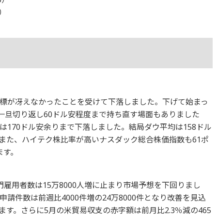
6）
標が冴えなかったことを受けて下落しました。下げて始まっ
と一旦切り返し60ドル安程度まで持ち直す場面もありました
170ドル安余りまで下落しました。結局ダウ平均は158ドル
す。また、ハイテク株比率が高いナスダック総合株価指数も61ポ
ます。
門雇用者数は15万8000人増に止まり市場予想を下回りまし
請件数は前週比4000件増の24万8000件となり改善を見込
す。さらに5月の米貿易収支の赤字額は前月比2.3％減の465