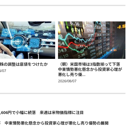
株の調整は底値をつけたか
（朝）米国市場は3指数揃って下落
中東情勢悪化懸念から投資家心理が
8/07
悪化し売り優...
2026/08/07
5,606円で小幅に続落 来週は米物価指標に注目
落 中東情勢悪化懸念から投資家心理が悪化し売り優勢の展開