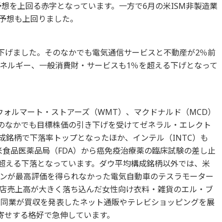
予想を上回る赤字となっています。一方で6月の米ISM非製造業
場予想も上回りました。
てが下げました。そのなかでも電気通信サービスと不動産が2％前
ネルギー、一般消費財・サービスも1％を超える下げとなって
ウォルマート・ストアーズ（WMT）、マクドナルド（MCD）
そのなかでも目標株価の引き下げを受けてゼネラル・エレクト
成銘柄で下落率トップとなったほか、インテル（INTC）も
米食品医薬品局（FDA）から癌免疫治療薬の臨床試験の差し止
を超える下落となっています。ダウ平均構成銘柄以外では、米
ンが最高評価を得られなかった電気自動車のテスラモーター
既存店売上高が大きく落ち込んだ女性向け衣料・雑貨のエル・ブ
で同業が買収を発表したネット通販やテレビショッピングを展
や寄せする格好で急伸しています。