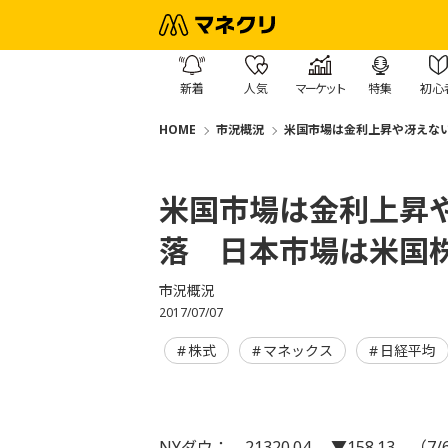
新着
人気
マーケット
特集
初心
HOME
市況概況
米国市場は金利上昇や冴えな
米国市場は金利上昇
落 日本市場は米国
市況概況
2017/07/07
株式
マネックス
日経平均
NYダウ： 21320.04 ▼158.13 （7/