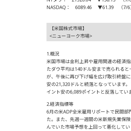
NASDAQ： 6089.46 ▼61.39 （7/
【米国株式市場】
<ニューヨーク市場>
1.概況
米国市場は金利上昇や雇用関連の経済指
たダウ平均は140ドル安まで売られる
が、午後に再び下げ幅を広げ取引終盤には
安の21,320ドルと続落となっていま
イント安の6,089ポイントと反落してい
2.経済指標等
6月の米ADP全米雇用リポートで民間部
た。また、先週一週間の米新規失業保険申
んでいた市場予想を上回って悪化していま