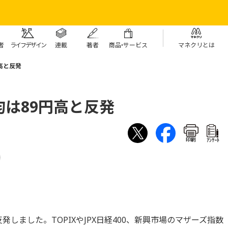
者
ライフデザイン
連載
著者
商
品・
サービス
マネクリとは
高と反発
は89円高と反発
印刷
ｱﾝｹｰﾄ
発しました。TOPIXやJPX日経400、新興市場のマザーズ指数