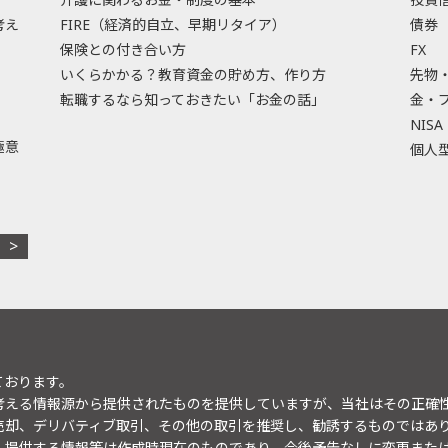
考え
FIRE（経済的自立、早期リタイア）
債券
保険との付き合い方
FX
いくらかかる？教育資金の貯め方、作り方
先物
転職するなら知っておきたい「お金の話」
金・
NISA
極意
個人型
ております。
考える情報源から提供されたものを提供していますが、当社はその正確
売却、デリバティブ取引、その他の取引を推奨し、勧誘するものではあ
。提供する情報等は作成時現在のものであり、今後予告なしに変更また