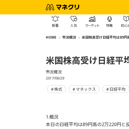
新着
人気
マーケット
特集
初心
HOME
市況概況
米国株高受け日経平均は89円
米国株高受け日経平均
市況概況
2017/06/29
株式
マネックス
日経平均
1.概況
本日の日経平均は89円高の2万220円と反