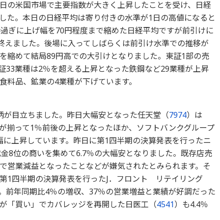
日の米国市場で主要指数が大きく上昇したことを受け、日経
きました。本日の日経平均は寄り付きの水準が1日の高値になると
時過ぎに上げ幅を70円程度まで縮めた日経平均ですが前引けに
で終えました。後場に入ってしばらくは前引け水準での推移が
を縮めて結局89円高での大引けとなりました。東証1部の売
東証33業種は2％を超える上昇となった鉄鋼など29業種が上昇
食料品、鉱業の4業種が下げています。
柄が目立ちました。昨日大幅安となった任天堂（
7974
）は
行が揃って1％前後の上昇となったほか、ソフトバンクグループ
幅に上昇しています。昨日に第1四半期の決算発表を行ったニ
金8位の商いを集めて6.7％の大幅安となりました。既存店売
で営業減益となったことなどが嫌気されたとみられます。そ
第1四半期の決算発表を行ったJ．フロント リテイリング
。前年同期比4％の増収、37％の営業増益と業績が好調だった
が「買い」でカバレッジを再開した日医工（
4541
）も4.4％