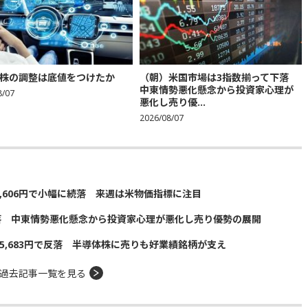
株の調整は底値をつけたか
（朝）米国市場は3指数揃って下落
中東情勢悪化懸念から投資家心理が
8/07
悪化し売り優...
2026/08/07
5,606円で小幅に続落 来週は米物価指標に注目
落 中東情勢悪化懸念から投資家心理が悪化し売り優勢の展開
5,683円で反落 半導体株に売りも好業績銘柄が支え
過去記事一覧を見る