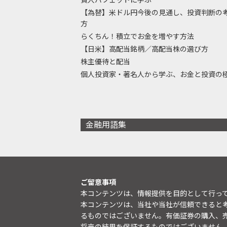
【為替】米ドル円今後の見通し、投資判断の
方
らくちん！積立でお金を増やす方法
【日米】高配当銘柄／高配当株の選び方
株主優待と配当
個人投資家・著名人から学ぶ、お金と投資の
金融用語集
ご留意事項
本コンテンツは、情報提供を目的として行っ
本コンテンツは、当社や当社が信頼できると
るものではございません。有価証券の購入、
将来の結果を保証するものではございません