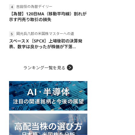
吉田恒の為替デイリー
【為替】120日MA（移動平均線）割れが
示す円売り取引の損失
岡元兵八郎の米国株マスターへの道
スペースＸ［SPCX］上場後初の決算発
表、数字は良かったが株価が下落...
ランキング一覧を見る