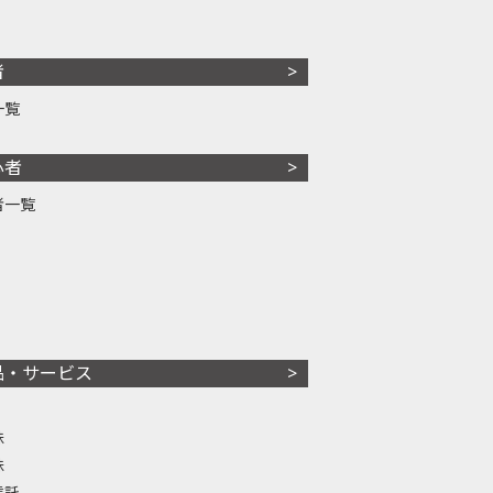
者
一覧
心者
者一覧
品・サービス
株
株
信託