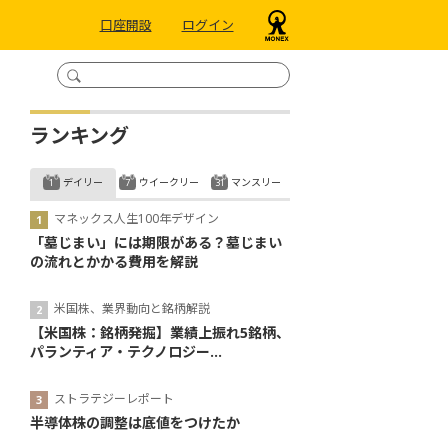
口座開設
ログイン
ランキング
デイリー
ウイークリー
マンスリー
マネックス人生100年デザイン
「墓じまい」には期限がある？墓じまい
の流れとかかる費用を解説
米国株、業界動向と銘柄解説
【米国株：銘柄発掘】業績上振れ5銘柄、
パランティア・テクノロジー...
ストラテジーレポート
半導体株の調整は底値をつけたか