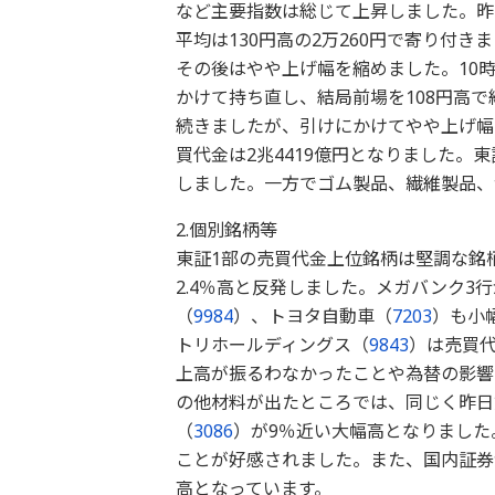
など主要指数は総じて上昇しました。昨
平均は130円高の2万260円で寄り付
その後はやや上げ幅を縮めました。10
かけて持ち直し、結局前場を108円高
続きましたが、引けにかけてやや上げ幅
買代金は2兆4419億円となりました。
しました。一方でゴム製品、繊維製品、
2.個別銘柄等
東証1部の売買代金上位銘柄は堅調な銘
2.4％高と反発しました。メガバンク3
（
9984
）、トヨタ自動車（
7203
）も小
トリホールディングス（
9843
）は売買代
上高が振るわなかったことや為替の影響
の他材料が出たところでは、同じく昨日
（
3086
）が9％近い大幅高となりました
ことが好感されました。また、国内証券
高となっています。