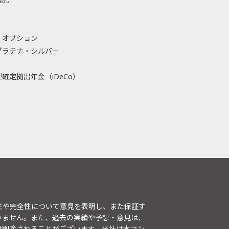
・オプション
プラチナ・シルバー
確定拠出年金（iDeCo）
性や完全性について意見を表明し、また保証す
りません。また、過去の実績や予想・意見は、
は削除されることがございます。当社は本コン