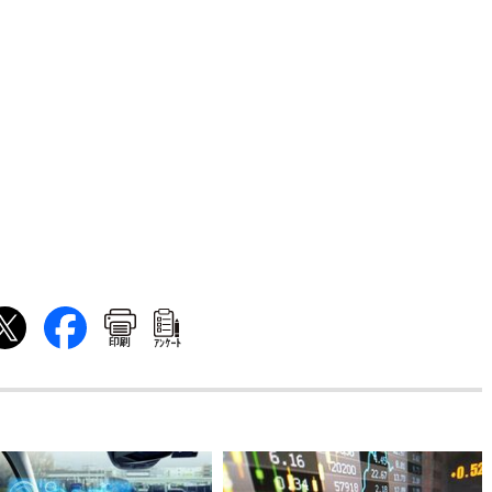
印刷
ｱﾝｹｰﾄ