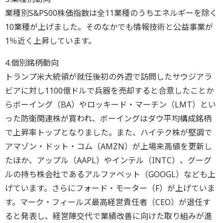
業種別S&P500株価指数は全11業種のうちエネルギーを除く
10業種が上げました。そのなかでも情報技術と公益事業が
1％近く上昇しています。
4.個別銘柄動向
トランプ米大統領が就任後初の外遊で訪問したサウジアラ
ビアに対し1100億ドルで兵器を売却すると合意したことか
らボーイング（BA）やロッキード・マーチン（LMT）とい
った防衛関連株が買われ、ボーイングはダウ平均構成銘柄
で上昇率トップとなりました。また、ハイテク株が堅調で
アマゾン・ドット・コム（AMZN）が上場来高値を更新し
たほか、アップル（AAPL）やインテル（INTC）、グーグ
ルの持ち株会社であるアルファベット（GOOGL）なども上
げています。さらにフォード・モーター（F）が上げていま
す。マーク・フィールズ最高経営責任者（CEO）が退任す
ると発表し、経営陣交代で業績改善に向けた取り組みが進