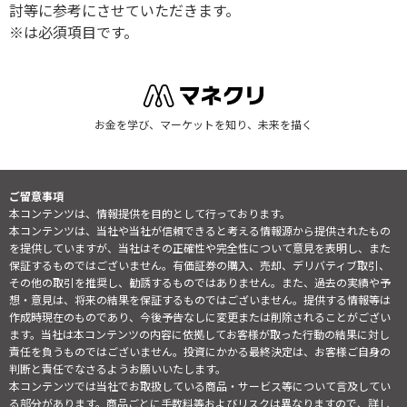
討等に参考にさせていただきます。
※は必須項目です。
お金を学び、マーケットを知り、未来を描く
ご留意事項
本コンテンツは、情報提供を目的として行っております。
本コンテンツは、当社や当社が信頼できると考える情報源から提供されたもの
を提供していますが、当社はその正確性や完全性について意見を表明し、また
保証するものではございません。有価証券の購入、売却、デリバティブ取引、
その他の取引を推奨し、勧誘するものではありません。また、過去の実績や予
想・意見は、将来の結果を保証するものではございません。提供する情報等は
作成時現在のものであり、今後予告なしに変更または削除されることがござい
ます。当社は本コンテンツの内容に依拠してお客様が取った行動の結果に対し
責任を負うものではございません。投資にかかる最終決定は、お客様ご自身の
判断と責任でなさるようお願いいたします。
本コンテンツでは当社でお取扱している商品・サービス等について言及してい
る部分があります。商品ごとに手数料等およびリスクは異なりますので、詳し