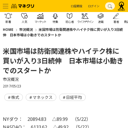
口座開設
ログイン
新着
人気
マーケット
特集
初心者
ライフデザイン
連載
著者
商
HOME
市況概況
米国市場は防衛関連株やハイテク株に買いが入り3日続
伸 日本市場は小動きでのスタートか
米国市場は防衛関連株やハイテク株に
買いが入り3日続伸 日本市場は小動き
でのスタートか
市況概況
2017/05/23
株式
マネックス
日経平均
NYダウ： 20894.83 △89.99 （5/22）
NASDAQ： 6133.62 △49.92 （5/22）