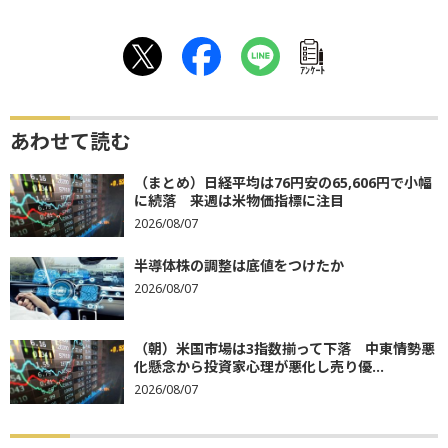
ｱﾝｹｰﾄ
あわせて読む
（まとめ）日経平均は76円安の65,606円で小幅
に続落 来週は米物価指標に注目
2026/08/07
半導体株の調整は底値をつけたか
2026/08/07
（朝）米国市場は3指数揃って下落 中東情勢悪
化懸念から投資家心理が悪化し売り優...
2026/08/07