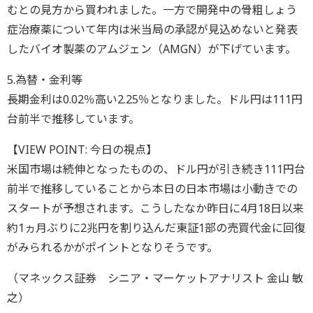
むとの見方から買われました。一方で開発中の骨粗しょう
症治療薬について年内は米当局の承認が見込めないと発表
したバイオ製薬のアムジェン（AMGN）が下げています。
5.為替・金利等
長期金利は0.02％高い2.25％となりました。ドル円は111円
台前半で推移しています。
【VIEW POINT: 今日の視点】
米国市場は続伸となったものの、ドル円が引き続き111円台
前半で推移していることから本日の日本市場は小動きでの
スタートが予想されます。こうしたなか昨日に4月18日以来
約1ヵ月ぶりに2兆円を割り込んだ東証1部の売買代金に回復
がみられるかがポイントとなりそうです。
（マネックス証券 シニア・マーケットアナリスト 金山 敏
之）