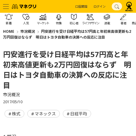
口座開設
ログイン
新着
人気
マーケット
特集
初心者
ライフデザイン
連載
著者
商
HOME
市況概況
円安進行を受け日経平均は57円高と年初来高値更新も2
万円回復はならず 明日はトヨタ自動車の決算への反応に注目
円安進行を受け日経平均は57円高と年
初来高値更新も2万円回復はならず 明
日はトヨタ自動車の決算への反応に注
目
市況概況
2017/05/10
株式
マネックス
日経平均