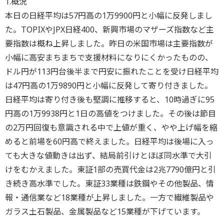
1.概況
本日の日経平均は57円高の1万9900円と小幅に反発しまし
た。TOPIXやJPX日経400、新興市場のマザーズ指数など主
要指数は概ね上昇しました。昨日の米国市場は主要指数が
小幅に高安まちまちで支援材料になりにくかったものの、
ドル円が113円台後半まで円安に振れたことを受け日経平均
は47円高の1万9890円と小幅に反発して寄り付きました。
日経平均は寄り付き後も堅調に推移すると、10時過ぎに95
円高の1万9938円と1日の高値をつけました。その後は節目
の2万円回復も意識される中で上値が重く、やや上げ幅を縮
めると前場を60円高で終えました。日経平均は後場に入っ
ても大きな値動きは出ず、結局前引けとほぼ同水準で大引
けをむかえました。東証1部の売買代金は2兆7790億円と引
き続き高水準でした。東証33業種は鉄鋼やその他製品、情
報・通信業など18業種が上昇しました。一方で繊維製品や
ガラス土石製品、金属製品など15業種が下げています。