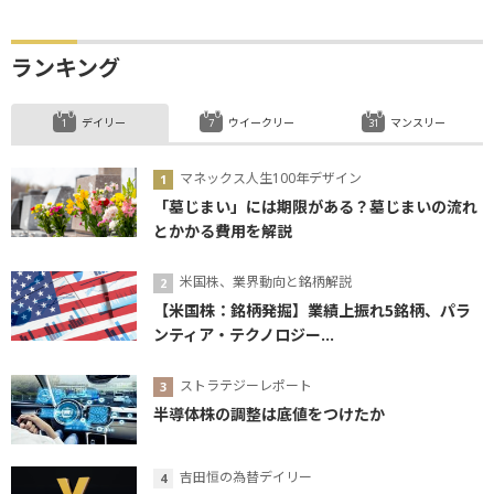
ランキング
デイリー
ウイークリー
マンスリー
マネックス人生100年デザイン
「墓じまい」には期限がある？墓じまいの流れ
とかかる費用を解説
米国株、業界動向と銘柄解説
【米国株：銘柄発掘】業績上振れ5銘柄、パラ
ンティア・テクノロジー...
ストラテジーレポート
半導体株の調整は底値をつけたか
吉田恒の為替デイリー