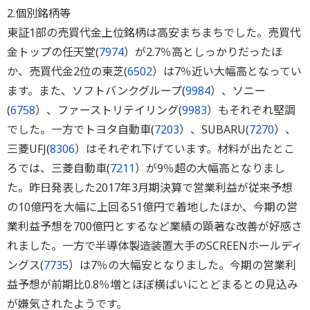
2.個別銘柄等
東証1部の売買代金上位銘柄は高安まちまちでした。売買代
金トップの任天堂(
7974
）が2.7％高としっかりだったほ
か、売買代金2位の東芝(
6502
）は7％近い大幅高となってい
ます。また、ソフトバンクグループ(
9984
）、ソニー
(
6758
）、ファーストリテイリング(
9983
）もそれぞれ堅調
でした。一方でトヨタ自動車(
7203
）、SUBARU(
7270
）、
三菱UFJ(
8306
）はそれぞれ下げています。材料が出たとこ
ろでは、三菱自動車(
7211
）が9％超の大幅高となりまし
た。昨日発表した2017年3月期決算で営業利益が従来予想
の10億円を大幅に上回る51億円で着地したほか、今期の営
業利益予想を700億円とするなど業績の顕著な改善が好感さ
れました。一方で半導体製造装置大手のSCREENホールディ
ングス(
7735
）は7％の大幅安となりました。今期の営業利
益予想が前期比0.8％増とほぼ横ばいにとどまるとの見込み
が嫌気されたようです。