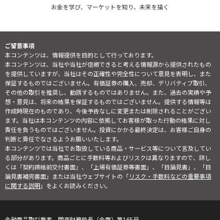
お金を学び、マーケットを知り、未来を描く
ご留意事項
本コンテンツは、情報提供を目的として行っております。
本コンテンツは、当社や当社が信頼できると考える情報源から提供されたもの
を提供していますが、当社はその正確性や完全性について意見を表明し、また
保証するものではございません。有価証券の購入、売却、デリバティブ取引、
その他の取引を推奨し、勧誘するものではありません。また、過去の実績や予
想・意見は、将来の結果を保証するものではございません。提供する情報等は
作成時現在のものであり、今後予告なしに変更または削除されることがござい
ます。当社は本コンテンツの内容に依拠してお客様が取った行動の結果に対し
責任を負うものではございません。投資にかかる最終決定は、お客様ご自身の
判断と責任でなさるようお願いいたします。
本コンテンツでは当社でお取扱している商品・サービス等について言及してい
る部分があります。商品ごとに手数料等およびリスクは異なりますので、詳し
くは「契約締結前交付書面」、「上場有価証券等書面」、「目論見書」、「目
論見書補完書面」または当社ウェブサイトの「
リスク・手数料などの重要事項
に関する説明
」をよくお読みください。
金融商品取引業者 関東財務局長（金商）第165号