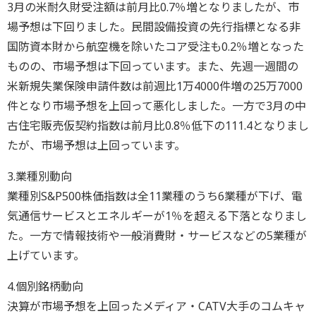
3月の米耐久財受注額は前月比0.7％増となりましたが、市
場予想は下回りました。民間設備投資の先行指標となる非
国防資本財から航空機を除いたコア受注も0.2％増となった
ものの、市場予想は下回っています。また、先週一週間の
米新規失業保険申請件数は前週比1万4000件増の25万7000
件となり市場予想を上回って悪化しました。一方で3月の中
古住宅販売仮契約指数は前月比0.8％低下の111.4となりまし
たが、市場予想は上回っています。
3.業種別動向
業種別S&P500株価指数は全11業種のうち6業種が下げ、電
気通信サービスとエネルギーが1％を超える下落となりまし
た。一方で情報技術や一般消費財・サービスなどの5業種が
上げています。
4.個別銘柄動向
決算が市場予想を上回ったメディア・CATV大手のコムキャ