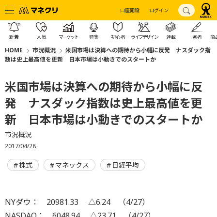
口座開設
ログイン
新着
人気
マーケット
特集
初心者
ライフデザイン
連載
著者
商
HOME
市況概況
米国市場は決算への期待から小幅に反発 ナスダック指
数は史上最高値を更新 日本市場は小動きでのスタートか
米国市場は決算への期待から小幅に反
発 ナスダック指数は史上最高値を更
新 日本市場は小動きでのスタートか
市況概況
2017/04/28
株式
マネックス
日経平均
NYダウ： 20981.33 △6.24 （4/27）
NASDAQ： 6048.94 △23.71 （4/27）