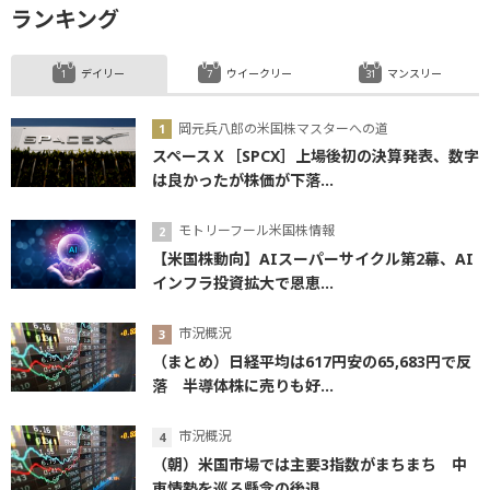
ランキング
デイリー
ウイークリー
マンスリー
岡元兵八郎の米国株マスターへの道
スペースＸ［SPCX］上場後初の決算発表、数字
は良かったが株価が下落...
モトリーフール米国株情報
【米国株動向】AIスーパーサイクル第2幕、AI
インフラ投資拡大で恩恵...
市況概況
（まとめ）日経平均は617円安の65,683円で反
落 半導体株に売りも好...
市況概況
（朝）米国市場では主要3指数がまちまち 中
東情勢を巡る懸念の後退...