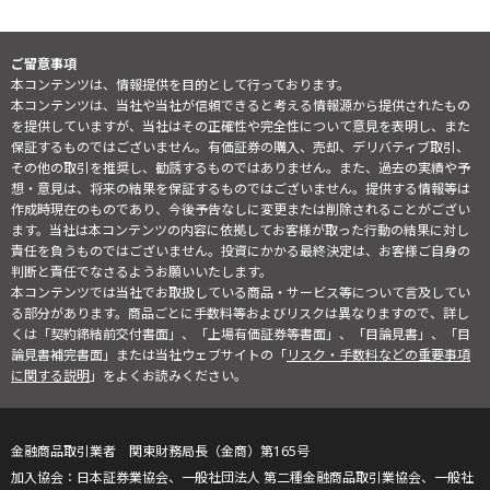
ご留意事項
本コンテンツは、情報提供を目的として行っております。
本コンテンツは、当社や当社が信頼できると考える情報源から提供されたもの
を提供していますが、当社はその正確性や完全性について意見を表明し、また
保証するものではございません。有価証券の購入、売却、デリバティブ取引、
その他の取引を推奨し、勧誘するものではありません。また、過去の実績や予
想・意見は、将来の結果を保証するものではございません。提供する情報等は
作成時現在のものであり、今後予告なしに変更または削除されることがござい
ます。当社は本コンテンツの内容に依拠してお客様が取った行動の結果に対し
責任を負うものではございません。投資にかかる最終決定は、お客様ご自身の
判断と責任でなさるようお願いいたします。
本コンテンツでは当社でお取扱している商品・サービス等について言及してい
る部分があります。商品ごとに手数料等およびリスクは異なりますので、詳し
くは「契約締結前交付書面」、「上場有価証券等書面」、「目論見書」、「目
論見書補完書面」または当社ウェブサイトの「
リスク・手数料などの重要事項
に関する説明
」をよくお読みください。
金融商品取引業者 関東財務局長（金商）第165号
日本証券業協会、一般社団法人 第二種金融商品取引業協会、一般社