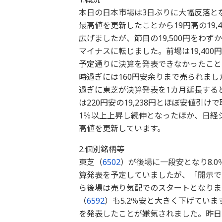
本日の日本市場は3日ぶりに大幅反落と
最高値を更新したことから19円高の19
広げましたが、節目の19,500円をわ
マイナスに転じました。前場は19,40
予定通りに決算を発表できなかったこと
時過ぎには160円安余りまで売られま
過ぎに東芝が決算発表を1カ月延長する
は220円安の19,238円とほぼ安値
1％以上上昇し続伸となったほか、日経
高値を更新しています。
2.個別銘柄等
東芝（
6502
）が後場に一段安となり8.
算発表を予定していましたが、「開示で
ら後場は売り気配でのスタートとなりま
（
6592
）も5.2％安と大きく下げていま
を発表したことが嫌気されました。昨日