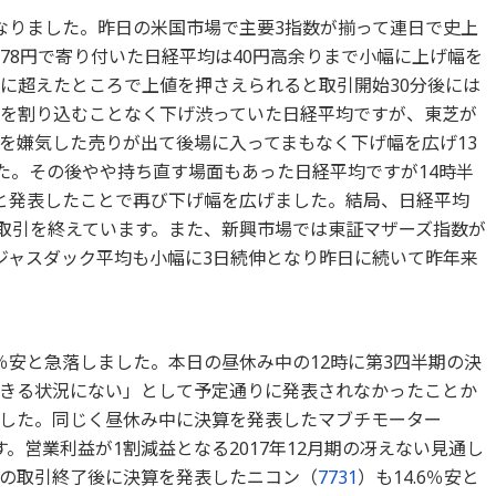
なりました。昨日の米国市場で主要3指数が揃って連日で史上
,478円で寄り付いた日経平均は40円高余りまで小幅に上げ幅を
ずかに超えたところで上値を押さえられると取引開始30分後には
0円を割り込むことなく下げ渋っていた日経平均ですが、東芝が
を嫌気した売りが出て後場に入ってまもなく下げ幅を広げ13
した。その後やや持ち直す場面もあった日経平均ですが14時半
と発表したことで再び下げ幅を広げました。結局、日経平均
引けで取引を終えています。また、新興市場では東証マザーズ指数が
ジャスダック平均も小幅に3日続伸となり昨日に続いて昨年来
0％安と急落しました。本日の昼休み中の12時に第3四半期の決
きる状況にない」として予定通りに発表されなかったことか
した。同じく昼休み中に決算を発表したマブチモーター
す。営業利益が1割減益となる2017年12月期の冴えない見通し
の取引終了後に決算を発表したニコン（
7731
）も14.6％安と