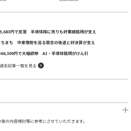
5,683円で反落 半導体株に売りも好業績銘柄が支え
まちまち 中東情勢を巡る懸念の後退と好決算が支え
の66,300円で大幅続伸 AI・半導体銘柄がけん引
過去記事一覧を見る
今後の内容検討等に参考にさせていただきます。