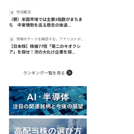
市況概況
（朝）米国市場では主要3指数がまちま
ち 中東情勢を巡る懸念の後退...
市場のテーマを再訪する。アナリストが読み解くテーマの本質
【日本株】株価77倍「第二のキオクシ
ア」を探せ！次の大化け企業を探...
ランキング一覧を見る