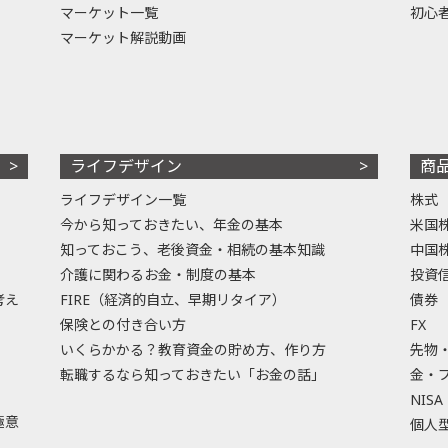
マーケット一覧
初心
マーケット解説動画
ライフデザイン
商
ライフデザイン一覧
株式
今から知っておきたい、年金の基本
米国
知っておこう、老後資金・相続の基本知識
中国
介護に関わるお金・制度の基本
投資
考え
FIRE（経済的自立、早期リタイア）
債券
保険との付き合い方
FX
いくらかかる？教育資金の貯め方、作り方
先物
転職するなら知っておきたい「お金の話」
金・
NISA
極意
個人型