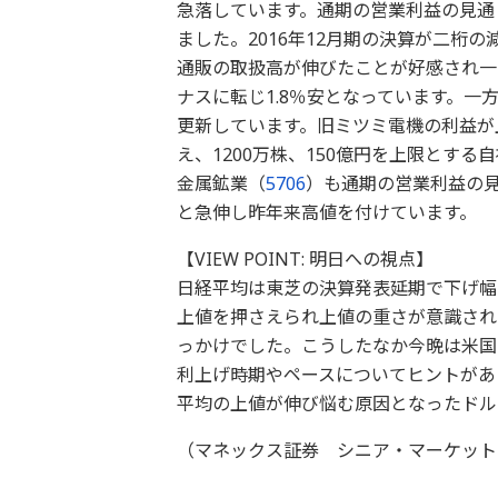
急落しています。通期の営業利益の見通し
ました。2016年12月期の決算が二桁
通販の取扱高が伸びたことが好感され一
ナスに転じ1.8％安となっています。一
更新しています。旧ミツミ電機の利益が
え、1200万株、150億円を上限とす
金属鉱業（
5706
）も通期の営業利益の見
と急伸し昨年来高値を付けています。
【VIEW POINT: 明日への視点】
日経平均は東芝の決算発表延期で下げ幅を
上値を押さえられ上値の重さが意識され
っかけでした。こうしたなか今晩は米国
利上げ時期やペースについてヒントがあ
平均の上値が伸び悩む原因となったドル
（マネックス証券 シニア・マーケット