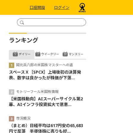
口座開設
ログイン
ランキング
デイリー
ウイークリー
マンスリー
岡元兵八郎の米国株マスターへの道
スペースＸ［SPCX］上場後初の決算発
表、数字は良かったが株価が下落...
モトリーフール米国株情報
【米国株動向】AIスーパーサイクル第2
幕、AIインフラ投資拡大で恩恵...
市況概況
（まとめ）日経平均は617円安の65,683
円で反落 半導体株に売りも好...