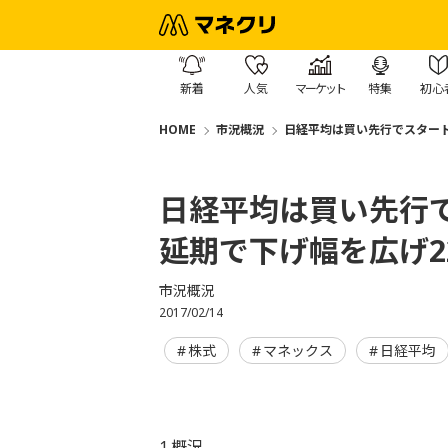
新着
人気
マーケット
特集
初心
HOME
市況概況
日経平均は買い先行でスタート
日経平均は買い先行
延期で下げ幅を広げ2
市況概況
2017/02/14
株式
マネックス
日経平均
1.概況