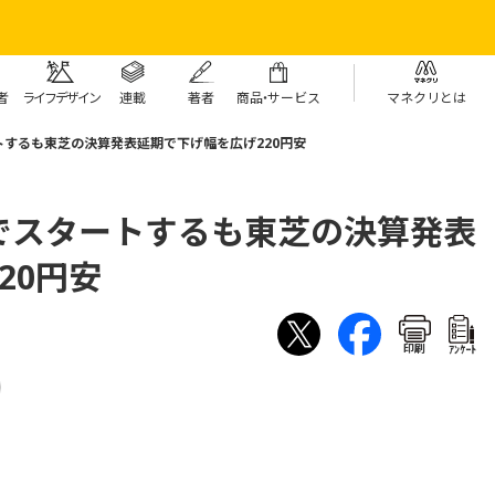
者
ライフデザイン
連載
著者
商
品・
サービス
マネクリとは
するも東芝の決算発表延期で下げ幅を広げ220円安
でスタートするも東芝の決算発表
20円安
印刷
ｱﾝｹｰﾄ