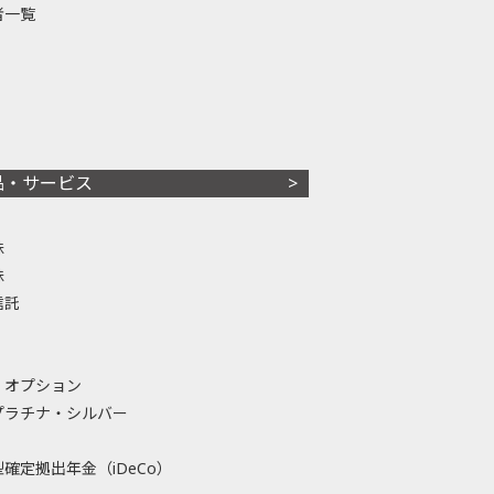
者一覧
品・サービス
株
株
信託
・オプション
プラチナ・シルバー
確定拠出年金（iDeCo）