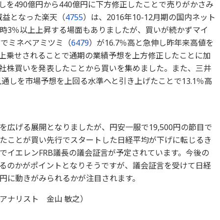
を490億円から440億円に下方修正したことで売りがかさみ
の減益となった楽天（
4755
）は、2016年10-12月期の国内ネット
時3％以上上昇する場面もありましたが、買いが続かずマイ
方でミネベアミツミ（
6479
）が16.7％高と急伸し昨年来高値を
上乗せされることで通期の業績予想を上方修正したことに加
る自社株買いを発表したことから買いを集めました。また、三井
通しを市場予想を上回る水準へと引き上げたことで13.1％高
広げる展開となりましたが、円安一服で19,500円の節目で
たことが買い先行でスタートした日経平均が下げに転じるき
でイエレンFRB議長の議会証言が予定されています。今後の
るのかがポイントとなりそうですが、議会証言を受けて日経
円に動きがみられるかが注目されます。
アナリスト 金山 敏之）