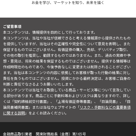
お金を学び、マーケットを知り、未来を描く
ご留意事項
本コンテンツは、情報提供を目的として行っております。
本コンテンツは、当社や当社が信頼できると考える情報源から提供されたもの
を提供していますが、当社はその正確性や完全性について意見を表明し、また
保証するものではございません。有価証券の購入、売却、デリバティブ取引、
その他の取引を推奨し、勧誘するものではありません。また、過去の実績や予
想・意見は、将来の結果を保証するものではございません。提供する情報等は
作成時現在のものであり、今後予告なしに変更または削除されることがござい
ます。当社は本コンテンツの内容に依拠してお客様が取った行動の結果に対し
責任を負うものではございません。投資にかかる最終決定は、お客様ご自身の
判断と責任でなさるようお願いいたします。
本コンテンツでは当社でお取扱している商品・サービス等について言及してい
る部分があります。商品ごとに手数料等およびリスクは異なりますので、詳し
くは「契約締結前交付書面」、「上場有価証券等書面」、「目論見書」、「目
論見書補完書面」または当社ウェブサイトの「
リスク・手数料などの重要事項
に関する説明
」をよくお読みください。
金融商品取引業者 関東財務局長（金商）第165号