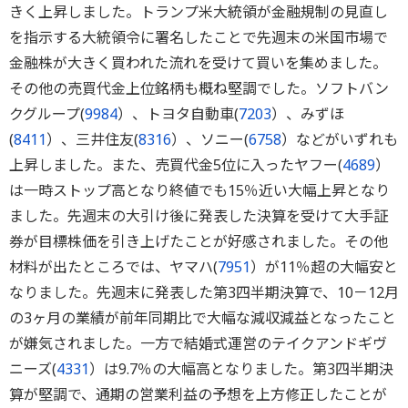
きく上昇しました。トランプ米大統領が金融規制の見直し
を指示する大統領令に署名したことで先週末の米国市場で
金融株が大きく買われた流れを受けて買いを集めました。
その他の売買代金上位銘柄も概ね堅調でした。ソフトバン
クグループ(
9984
）、トヨタ自動車(
7203
）、みずほ
(
8411
）、三井住友(
8316
）、ソニー(
6758
）などがいずれも
上昇しました。また、売買代金5位に入ったヤフー(
4689
）
は一時ストップ高となり終値でも15％近い大幅上昇となり
ました。先週末の大引け後に発表した決算を受けて大手証
券が目標株価を引き上げたことが好感されました。その他
材料が出たところでは、ヤマハ(
7951
）が11％超の大幅安と
なりました。先週末に発表した第3四半期決算で、10－12月
の3ヶ月の業績が前年同期比で大幅な減収減益となったこと
が嫌気されました。一方で結婚式運営のテイクアンドギヴ
ニーズ(
4331
）は9.7％の大幅高となりました。第3四半期決
算が堅調で、通期の営業利益の予想を上方修正したことが