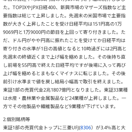
た。TOPIXやJPX日経400、新興市場のマザーズ指数など主
要指数は総じて上昇しました。先週末の米国市場で主要指
数が大きく上昇したことを受け日経平均は151円高の1万
9069円と1万9000円の節目を上回って寄り付きました。た
だ、ドル円がやや円高に振れたことを受けてか日経平均は
寄り付きの水準が1日の高値となると10時過ぎには2円高と
先週末の終値近くまで上げ幅を縮めました。その後持ち直
し前場を55円高で終えた日経平均ですが後場に入って再び
上げ幅を縮めるとまもなくマイナスに転じました。その後
前引け水準まで値を戻し結局小幅高で取引を終えました。
東証1部の売買代金2兆1807億円となりました。東証33業種
は水産・農林業や金属製品など24業種が上昇しました。一
方でその他製品や繊維製品など9業種が下げています。
2.個別銘柄等
東証1部の売買代金トップに三菱UFJ(
8306
）が3.4％高と大