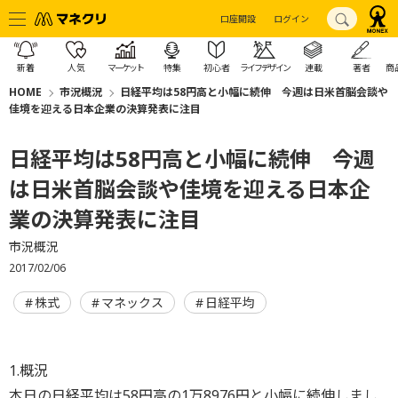
口座開設
ログイン
新着
人気
マーケット
特集
初心者
ライフデザイン
連載
著者
商
HOME
市況概況
日経平均は58円高と小幅に続伸 今週は日米首脳会談や
佳境を迎える日本企業の決算発表に注目
日経平均は58円高と小幅に続伸 今週
は日米首脳会談や佳境を迎える日本企
業の決算発表に注目
市況概況
2017/02/06
株式
マネックス
日経平均
1.概況
本日の日経平均は58円高の1万8976円と小幅に続伸しまし