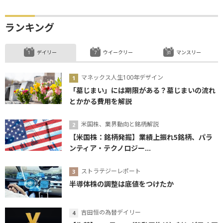
ランキング
デイリー
ウイークリー
マンスリー
マネックス人生100年デザイン
「墓じまい」には期限がある？墓じまいの流れ
とかかる費用を解説
米国株、業界動向と銘柄解説
【米国株：銘柄発掘】業績上振れ5銘柄、パラ
ンティア・テクノロジー...
ストラテジーレポート
半導体株の調整は底値をつけたか
吉田恒の為替デイリー