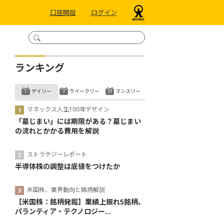
口座開設
ログイン
ランキング
デイリー
ウイークリー
マンスリー
マネックス人生100年デザイン
「墓じまい」には期限がある？墓じまい
の流れとかかる費用を解説
ストラテジーレポート
半導体株の調整は底値をつけたか
米国株、業界動向と銘柄解説
【米国株：銘柄発掘】業績上振れ5銘柄、
パランティア・テクノロジー...