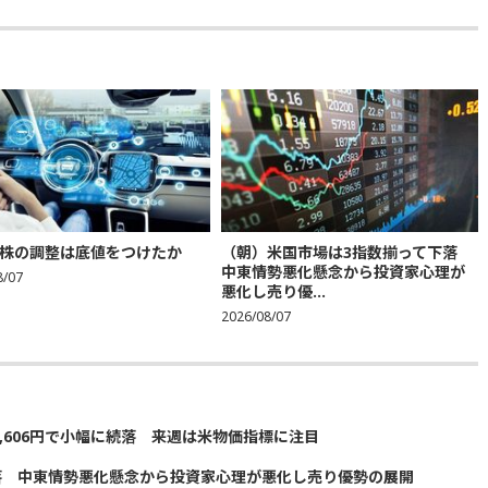
株の調整は底値をつけたか
（朝）米国市場は3指数揃って下落
中東情勢悪化懸念から投資家心理が
8/07
悪化し売り優...
2026/08/07
5,606円で小幅に続落 来週は米物価指標に注目
落 中東情勢悪化懸念から投資家心理が悪化し売り優勢の展開