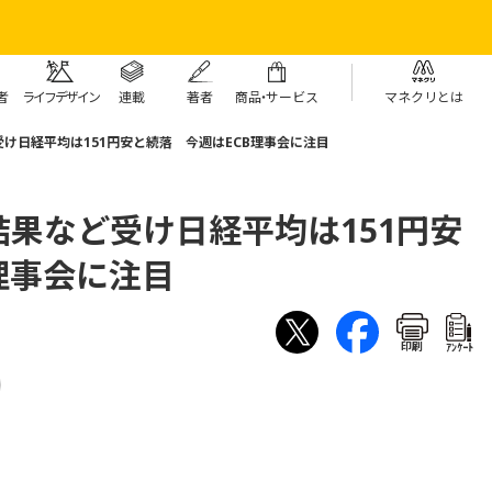
者
ライフデザイン
連載
著者
商
品・
サービス
マネクリとは
け日経平均は151円安と続落 今週はECB理事会に注目
果など受け日経平均は151円安
理事会に注目
印刷
ｱﾝｹｰﾄ