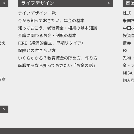
ライフデザイン
商
ライフデザイン一覧
株式
今から知っておきたい、年金の基本
米国
知っておこう、老後資金・相続の基本知識
中国
介護に関わるお金・制度の基本
投資
考え
FIRE（経済的自立、早期リタイア）
債券
保険との付き合い方
FX
いくらかかる？教育資金の貯め方、作り方
先物
転職するなら知っておきたい「お金の話」
金・
NISA
極意
個人型