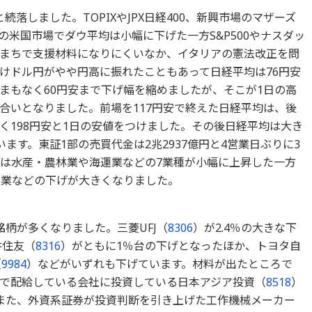
と続落しました。TOPIXやJPX日経400、新興市場のマザーズ
米国市場でダウ平均は小幅に下げた一方S&P500やナスダッ
まちで支援材料になりにくいなか、イタリアの憲法改正を問
けドル円がやや円高に振れたこともあって日経平均は76円安
まもなく60円安まで下げ幅を縮めましたが、そこが1日の高
合いとなりました。前場を117円安で終えた日経平均は、後
く198円安と1日の安値をつけました。その後日経平均は大き
ます。東証1部の売買代金は2兆2937億円と4営業日ぶりに3
種は水産・農林業や海運業などの7業種が小幅に上昇した一方
産業などの下げが大きくなりました。
柄が多くなりました。三菱UFJ（
8306
）が2.4％の大きな下
井住友（
8316
）がともに1％台の下げとなったほか、トヨタ自
（
9984
）などがいずれも下げています。材料が出たところで
で配給している会社に投資している日本アジア投資（
8518
）
また、外資系証券が投資判断を引き上げた工作機械メーカー