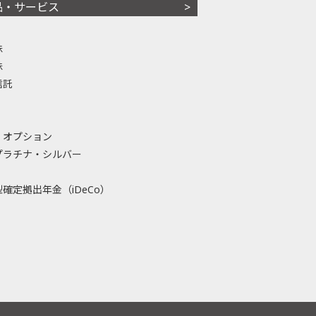
品・サービス
株
株
信託
・オプション
プラチナ・シルバー
確定拠出年金（iDeCo）