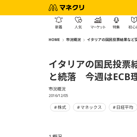
新着
人気
マーケット
特集
初心
HOME
市況概況
イタリアの国民投票結果など受
イタリアの国民投票結
と続落 今週はECB
市況概況
2016/12/05
株式
マネックス
日経平均
1.概況