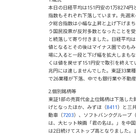
本日の日経平均は151円安の1万8274円
指数もそれぞれ下落しています。先週末の
ク総合指数は小幅な上昇と上げ下げまち
う国民投票が反対多数となったことを受
と続落して寄り付きました。日経平均は
値となるとその後はマイナス圏でのもみ
場に入ると一段と下げ幅を拡大しまもな
くは値を戻せず151円安で取引を終えてい
兆円には達しませんでした。東証33業
で26業種が下落、中でも銀行業や不動
2.個別銘柄等
東証1部の売買代金上位銘柄は下落した銘
げとなったほか、みずほ（
8411
）と三
動車（
7203
）、ソフトバンクグループ
は、大ヒット映画「君の名は。」を中国
は2日続けてストップ高となりました。