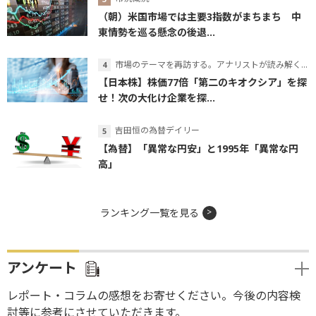
（朝）米国市場では主要3指数がまちまち 中
東情勢を巡る懸念の後退...
市場のテーマを再訪する。アナリストが読み解くテーマの本質
【日本株】株価77倍「第二のキオクシア」を探
せ！次の大化け企業を探...
吉田恒の為替デイリー
【為替】「異常な円安」と1995年「異常な円
高」
ランキング一覧を見る
アンケート
レポート・コラムの感想をお寄せください。今後の内容検
討等に参考にさせていただきます。