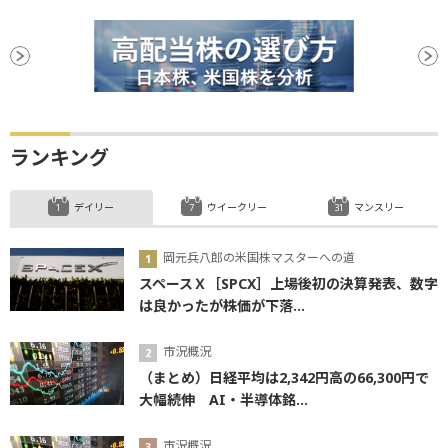
ランキング
デイリー
ウイークリー
マンスリー
岡元兵八郎の米国株マスターへの道
スペースＸ［SPCX］上場後初の決算発表、数字
は良かったが株価が下落...
市況概況
（まとめ）日経平均は2,342円高の66,300円で
大幅続伸 AI・半導体銘...
市況概況