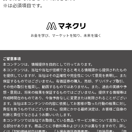
※は必須項目です。
お金を学び、マーケットを知り、未来を描く
ご留意事項
本コンテンツは、情報提供を目的として行っております。
本コンテンツは、当社や当社が信頼できると考える情報源から提供されたもの
を提供していますが、当社はその正確性や完全性について意見を表明し、また
保証するものではございません。有価証券の購入、売却、デリバティブ取引、
その他の取引を推奨し、勧誘するものではありません。また、過去の実績や予
想・意見は、将来の結果を保証するものではございません。提供する情報等は
作成時現在のものであり、今後予告なしに変更または削除されることがござい
ます。当社は本コンテンツの内容に依拠してお客様が取った行動の結果に対し
責任を負うものではございません。投資にかかる最終決定は、お客様ご自身の
判断と責任でなさるようお願いいたします。
本コンテンツでは当社でお取扱している商品・サービス等について言及してい
る部分があります。商品ごとに手数料等およびリスクは異なりますので、詳し
くは「契約締結前交付書面」、「上場有価証券等書面」、「目論見書」、「目