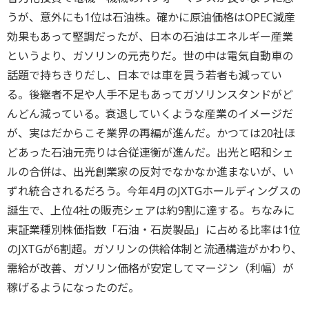
うが、意外にも1位は石油株。確かに原油価格はOPEC減産
効果もあって堅調だったが、日本の石油はエネルギー産業
というより、ガソリンの元売りだ。世の中は電気自動車の
話題で持ちきりだし、日本では車を買う若者も減ってい
る。後継者不足や人手不足もあってガソリンスタンドがど
んどん減っている。衰退していくような産業のイメージだ
が、実はだからこそ業界の再編が進んだ。かつては20社ほ
どあった石油元売りは合従連衡が進んだ。出光と昭和シェ
ルの合併は、出光創業家の反対でなかなか進まないが、い
ずれ統合されるだろう。今年4月のJXTGホールディングスの
誕生で、上位4社の販売シェアは約9割に達する。ちなみに
東証業種別株価指数「石油・石炭製品」に占める比率は1位
のJXTGが6割超。ガソリンの供給体制と流通構造がかわり、
需給が改善、ガソリン価格が安定してマージン（利幅）が
稼げるようになったのだ。