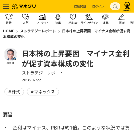
口座開設
ログイン
新着
人気
マーケット
特集
初心者
ライフデザイン
連載
著者
商
HOME
ストラテジーレポート
日本株の上昇要因 マイナス金利が促す資
本構成の変化
日本株の上昇要因 マイナス金利
が促す資本構成の変化
広木 隆
ストラテジーレポート
2016/02/22
株式
マネックス
要旨
・ 金利はマイナス、PBRは約1倍。このような状況では負