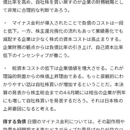
債比率を高め、自社株を買い戻すのが企業の財務戦略とし
て非常に合理的な判断であろう。
・ マイナス金利が導入されたことで負債のコストは一段
と低下。一方、株主還元強化の流れもあって業績悪化でも
減配する企業は少なく株式の資本コストは高止まりする。
企業財務の観点からは負債比率の引き上げ、自己資本比率
低下のインセンティブが働こう。
・ 総資本コストの低下は企業価値を増大させる。これが
理論的側面からの株価上昇理由である。もっと直観的にわ
かりやすい話は自社株買いが増加するということだ。本決
算の発表から株主総会までの4-6月期には相当の企業が例年
にも増して自社株買いを発表するだろう。それは日本株の
上昇要因になると考える。
得する負債
日銀のマイナス金利については、その副作用や
効果を疑問視する声などネガティブな意見ばかりが目立つ