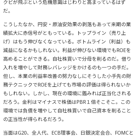
クビが飛ぶという危機意識はじわりと高まっているはず
だ。
こうしたなか、円安・原油安効果の剥落もあって来期の業
績拡大に赤信号がともっている。トップライン（売り上
げ）はもう伸びなくなっている。ボトムライン（利益）も
減益になるかもしれない。利益が伸びない環境でもROEを
高めることができる。自社株買いで分母を削るのだ。借り
入れを増やして財務レバレッジをかけるのも一つの手だ。
但し、本業の利益率改善の努力なしにそうした小手先の財
務テクニックでROEを上げても市場の評価は得られないか
もしれない。しかし、現在の環境に鑑みれば正当化される
だろう。金利はマイナスで株価はPBR１倍そこそこ。この
環境では負債を増やして自社株買いで自己資本を削ること
の正当性が得られるだろう。
当面はG20、全人代、ECB理事会、日銀決定会合、FOMCと