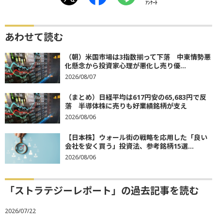
ｱﾝｹｰﾄ
あわせて読む
（朝）米国市場は3指数揃って下落 中東情勢悪
化懸念から投資家心理が悪化し売り優...
2026/08/07
（まとめ）日経平均は617円安の65,683円で反
落 半導体株に売りも好業績銘柄が支え
2026/08/06
【日本株】ウォール街の戦略を応用した「良い
会社を安く買う」投資法、参考銘柄15選...
2026/08/06
「ストラテジーレポート」の過去記事を読む
2026/07/22