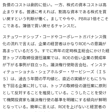
負債のコストは劇的に低い。一方、株式の資本コストは高
止まりする。普通に考えれば、割高な資本である株式を買
い戻すという判断が働く。ましてや今や、PBRは1倍そこそ
こである。簿価で買い戻せるチャンスだ。
スチュワードシップ・コードやコーポレートガバナンス強
化の流れで言えば、企業の経営者はかなりROEへの意識が
高まっているだろう。すでに昨年の定時株主総会にかけた経
営トップの取締役選任議案では、ROEの低い企業の賛成率
が下がる事例が目立った。議決権行使助言会社、インステ
ィテューショナル・シェアホルダー・サービシーズ（ＩＳ
Ｓ）は、過去５年間の平均値と、直近の実績がともに５％
を下回る企業に対しては、トップの取締役の選任案に原則
として反対することを推奨している。こうしたことを受け
て機関投資家も議決権行使の基準を明確にする傾向が鮮明
となっている。簡単に言えば、ROEを上げないと経営者の