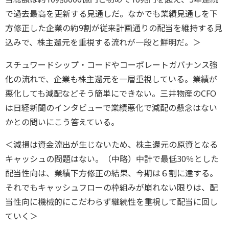
で過去最高を更新する見通しだ。なかでも業績見通しを下
方修正した企業の約9割が従来計画通りの配当を維持する見
込みで、株主還元を重視する流れが一段と鮮明だ。＞
スチュワードシップ・コードやコーポレートガバナンス強
化の流れで、企業も株主還元を一層重視している。業績が
悪化しても減配などそう簡単にできない。三井物産のCFO
は日経新聞のインタビューで業績悪化で減配の懸念はない
かとの問いにこう答えている。
＜減損は資金流出が生じないため、株主還元の原資となる
キャッシュの問題はない。（中略）中計で最低30％とした
配当性向は、業績下方修正の結果、今期は６割に達する。
それでもキャッシュフローの枠組みが崩れない限りは、配
当性向に機械的にこだわらず継続性を重視して配当に回し
ていく＞