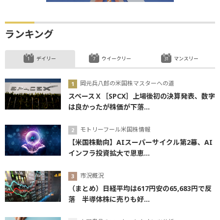
ランキング
デイリー
ウイークリー
マンスリー
岡元兵八郎の米国株マスターへの道
スペースＸ［SPCX］上場後初の決算発表、数字
は良かったが株価が下落...
モトリーフール米国株情報
【米国株動向】AIスーパーサイクル第2幕、AI
インフラ投資拡大で恩恵...
市況概況
（まとめ）日経平均は617円安の65,683円で反
落 半導体株に売りも好...