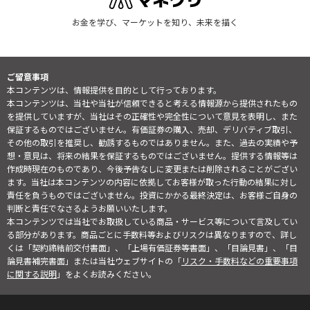
お金を学び、マーケットを知り、未来を描く
ご留意事項
本コンテンツは、情報提供を目的として行っております。
本コンテンツは、当社や当社が信頼できると考える情報源から提供されたもの
を提供していますが、当社はその正確性や完全性について意見を表明し、また
保証するものではございません。有価証券の購入、売却、デリバティブ取引、
その他の取引を推奨し、勧誘するものではありません。また、過去の実績や予
想・意見は、将来の結果を保証するものではございません。提供する情報等は
作成時現在のものであり、今後予告なしに変更または削除されることがござい
ます。当社は本コンテンツの内容に依拠してお客様が取った行動の結果に対し
責任を負うものではございません。投資にかかる最終決定は、お客様ご自身の
判断と責任でなさるようお願いいたします。
本コンテンツでは当社でお取扱している商品・サービス等について言及してい
る部分があります。商品ごとに手数料等およびリスクは異なりますので、詳し
くは「契約締結前交付書面」、「上場有価証券等書面」、「目論見書」、「目
論見書補完書面」または当社ウェブサイトの「
リスク・手数料などの重要事項
に関する説明
」をよくお読みください。