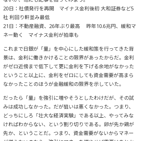
20日：社債発行を再開 マイナス金利後初 大和証券など5
社 利回り軒並み最低
21日：不動産融資、26年ぶり最高 昨年10.6兆円、緩和マ
ネー動く マイナス金利が拍車も
これまで日銀が「量」を中心にした緩和策を行ってきた背
景は、金利に働きかけることの限界があったからだ。金利
がゼロ近傍まで低下して更に金利を下げる余地がなかった
ということ以上に、金利をゼロにしても資金需要が高まら
なかったことのほうが金融緩和の限界を示していた。
だったら「量」を強引に増やそうとしたわけだが、その試
みは成功しなかった。だが狙いは悪くなかった。つまり、
どっちにしろ「壮大な経済実験」である以上、やってみな
ければわからない、という割り切りである。卵が先か鶏が
先か、ということだ。つまり、資金需要がないからマネー