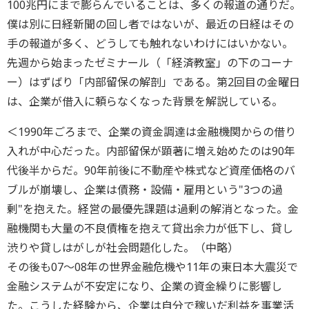
100兆円にまで膨らんでいることは、多くの報道の通りだ。
僕は別に日経新聞の回し者ではないが、最近の日経はその
手の報道が多く、どうしても触れないわけにはいかない。
先週から始まったゼミナール（「経済教室」の下のコーナ
ー）はずばり「内部留保の解剖」である。第2回目の金曜日
は、企業が借入に頼らなくなった背景を解説している。
＜1990年ごろまで、企業の資金調達は金融機関からの借り
入れが中心だった。内部留保が顕著に増え始めたのは90年
代後半からだ。90年前後に不動産や株式など資産価格のバ
ブルが崩壊し、企業は債務・設備・雇用という"3つの過
剰"を抱えた。経営の最優先課題は過剰の解消となった。金
融機関も大量の不良債権を抱えて貸出余力が低下し、貸し
渋りや貸しはがしが社会問題化した。（中略）
その後も07～08年の世界金融危機や11年の東日本大震災で
金融システムが不安定になり、企業の資金繰りに影響し
た。こうした経験から、企業は自分で稼いだ利益を事業活