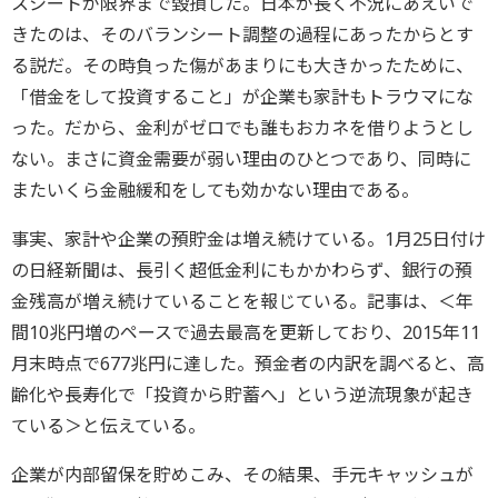
スシートが限界まで毀損した。日本が長く不況にあえいで
きたのは、そのバランシート調整の過程にあったからとす
る説だ。その時負った傷があまりにも大きかったために、
「借金をして投資すること」が企業も家計もトラウマにな
った。だから、金利がゼロでも誰もおカネを借りようとし
ない。まさに資金需要が弱い理由のひとつであり、同時に
またいくら金融緩和をしても効かない理由である。
事実、家計や企業の預貯金は増え続けている。1月25日付け
の日経新聞は、長引く超低金利にもかかわらず、銀行の預
金残高が増え続けていることを報じている。記事は、＜年
間10兆円増のペースで過去最高を更新しており、2015年11
月末時点で677兆円に達した。預金者の内訳を調べると、高
齢化や長寿化で「投資から貯蓄へ」という逆流現象が起き
ている＞と伝えている。
企業が内部留保を貯めこみ、その結果、手元キャッシュが