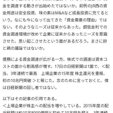
金を調達する動きが出始めたではないか。前例のJR西の資
金用途は安全投資、味の素はM&Aなど成長投資に充てると
いう。なにも今になって出てきた「資金需要の理由」では
ない。そのようなニーズは従来からあった。超低金利での
資金調達環境が改めて企業に従来からあったニーズを意識
させた、思い起こさせたという面があるだろう。まさに卵
と鶏の議論ではないか。
債務による資金調達が広がる一方、株式での調達は資本コ
ストの面から割高感が増す。17日の日経新聞は1面で、＜配
当、3年連続で最高 上場企業の15年度 株主還元を重視、
初の10兆円突破 ＞と報じた。念のために言っておくと、僕
は日経新聞の回し者ではない。
以下はその記事の引用である。
＜上場企業が株主への配当を増やしている。2015年度の配
当総額は約10兆8000億円と初めて10兆円を超え、3年連続