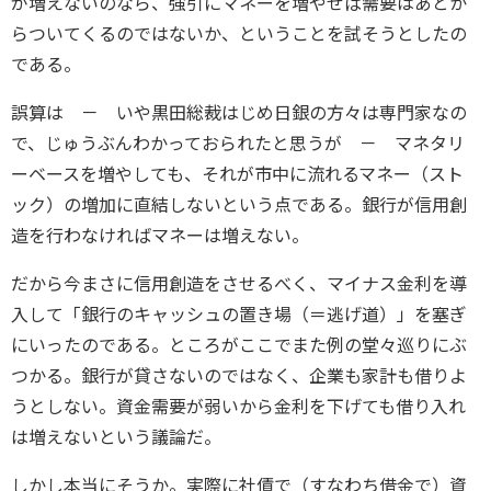
が増えないのなら、強引にマネーを増やせば需要はあとか
らついてくるのではないか、ということを試そうとしたの
である。
誤算は － いや黒田総裁はじめ日銀の方々は専門家なの
で、じゅうぶんわかっておられたと思うが － マネタリ
ーベースを増やしても、それが市中に流れるマネー（スト
ック）の増加に直結しないという点である。銀行が信用創
造を行わなければマネーは増えない。
だから今まさに信用創造をさせるべく、マイナス金利を導
入して「銀行のキャッシュの置き場（＝逃げ道）」を塞ぎ
にいったのである。ところがここでまた例の堂々巡りにぶ
つかる。銀行が貸さないのではなく、企業も家計も借りよ
うとしない。資金需要が弱いから金利を下げても借り入れ
は増えないという議論だ。
しかし本当にそうか。実際に社債で（すなわち借金で）資