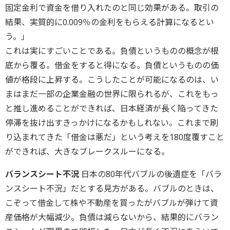
固定金利で資金を借り入れたのと同じ効果がある。取引の
結果、実質的に0.009％の金利をもらえる計算になるとい
う。」
これは実にすごいことである。負債というものの概念が根
底から覆る。借金をすると得になる。負債というものの価
値が格段に上昇する。こうしたことが可能になるのは、い
まはまだ一部の企業金融の世界に限られるが、これをもっ
と推し進めることができれば、日本経済が長く陥ってきた
停滞を抜け出すきっかけになるかもしれない。これまで刷
り込まれてきた「借金は悪だ」という考えを180度覆すこと
ができれば、大きなブレークスルーになる。
バランスシート不況
日本の80年代バブルの後遺症を「バラ
ンスシート不況」だとする見方がある。バブルのときは、
こぞって借金して株や不動産を買ったがバブルが弾けて資
産価格が大幅減少。負債は減らないから、結果的にバラン