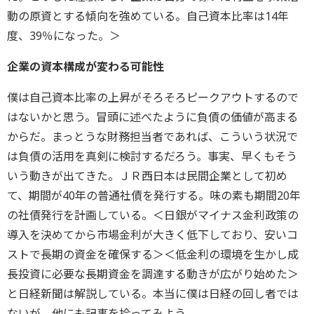
動の原資とする傾向を強めている。自己資本比率は14年
度、39％になった。＞
企業の資本構成が変わる可能性
僕は自己資本比率の上昇がそろそろピークアウトするので
はないかと思う。冒頭に述べたように負債の価値が高まる
からだ。まっとうな財務担当者であれば、こういう状況で
は負債の活用を真剣に検討するだろう。事実、早くもそう
いう動きが出てきた。ＪＲ西日本は民間企業として初め
て、期間が40年の普通社債を発行する。味の素も期間20年
の社債発行を計画している。＜日銀がマイナス金利政策の
導入を決めてから市場金利が大きく低下しており、安いコ
ストで長期の資金を確保する＞＜低金利の環境を生かし成
長投資に必要な長期資金を調達する動きが広がり始めた＞
と日経新聞は解説している。本当に僕は日経の回し者では
ないが、他にも記事を拾ってみよう。