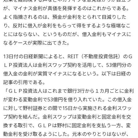
が、マイナス金利が真価を発揮するのはこれからである。
よく指摘されるのは、預金が金利をとられて目減りした
り、反対に借入が金利をもらって得をするような極端なこ
とにはならない、というものだが、借入金利もマイナスに
なるケースが実際に出てきた。
13日付の日経新聞によると、REIT（不動産投資信託）のＧ
ＬＰ投資法人は金利スワップ契約を活用して、53億円分の
借入金の金利が実質マイナスになるという。以下は日経の
記事の引用である。
「ＧＬＰ投資法人はこれまで銀行3行から１カ月ごとに金利
が変わる変動金利で53億円を借り入れていた。この借入金
に対して野村証券との間で15日から実施される金利スワッ
プ契約を結んだ。金利スワップは変動金利と固定金利を交
換する取引で、ＧＬＰは野村に固定金利を支払う一方、変
動金利を受け取るようにした。元本のやりとりはないが、