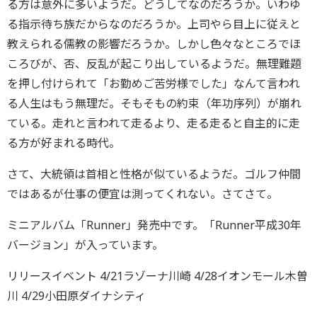
る方は意外に多いようだ。どうしてなのだろうか。いわゆ
る指示待ち族だからなのだろうか。上司やら目上に従えと
教えられる儒教の影響だろうか。しかし色々なところでほ
ころびが、否、反乱が起こり出しているようだ。無理難題
を押し付けられて「お勤めご苦労様でした」なんて言われ
る人生はもう無理だ。そもそもの約束（年功序列）が崩れ
ている。走れと言われて走るより、走る走ると自主的に走
る方が好まれる時代。
さて、大統領は首相と性格が似ているようだ。ゴルフ仲間
ではあるが仕事の便宜は測ってくれない。さてさて。
ミニアルバム「Runner」発売中です。「Runner平成30年
バージョン」が入っています。
リリースイベント 4/21ラゾーナ川崎 4/28イオンモール木曽
川 4/29小田原ダイナシティ