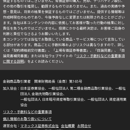
保証するものではございません。有価証券の購入、売却、デリバティブ取引、
その他の取引を推奨し、勧誘するものではありません。また、過去の実績や予
想・意見は、将来の結果を保証するものではございません。提供する情報等は
作成時現在のものであり、今後予告なしに変更または削除されることがござい
ます。当社は本コンテンツの内容に依拠してお客様が取った行動の結果に対し
責任を負うものではございません。投資にかかる最終決定は、お客様ご自身の
判断と責任でなさるようお願いいたします。
本コンテンツでは当社でお取扱している商品・サービス等について言及してい
る部分があります。商品ごとに手数料等およびリスクは異なりますので、詳し
くは「契約締結前交付書面」、「上場有価証券等書面」、「目論見書」、「目
論見書補完書面」または当社ウェブサイトの「
リスク・手数料などの重要事項
に関する説明
」をよくお読みください。
金融商品取引業者 関東財務局長（金商）第165号
日本証券業協会、一般社団法人 第二種金融商品取引業協会、一般社
団法人 金融先物取引業協会、
一般社団法人 日本暗号資産等取引業協会、一般社団法人 資産運用業
協会
リスク・手数料などの重要事項
個人情報のお取り扱いについて
マネックス証券株式会社
会社概要
お問合せ