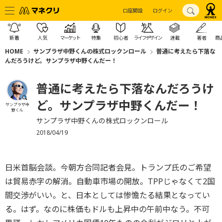
口座開設
ログイン
新着
人気
マーケット
特集
初心者
ライフデザイン
連載
著者
商
HOME
サンプラザ中野くんの株式ロックンロール
普通に考えたら下落な
んだろうけど。サンプラザ中野くんだー！
普通に考えたら下落なんだろうけ
ど。サンプラザ中野くんだー！
サンプラザ中
野くん
サンプラザ中野くんの株式ロックンロール
2018/04/19
日米首脳会談。今朝方合同記者会見。トランプ氏のご希望
は貿易赤字の解消。自動車市場の開放。TPPじゃなくて2国
間交渉がいい。と、日本としては惨憺たる結果となってい
る。はず。なのに株価もドルも上昇中の午前中なう。不可