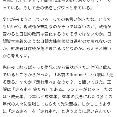
思議。しかしアメリカ国債10年ものの金利がジワリと上が
っている。そして金の価格もジワっと来ている。
変化が来ようとしている。ってのも言い飽きたな。どうで
もいいや。現政権が末期なのかそうではないのか。政権が
変わると日銀の政策は変化するのかそうではないのか。日
銀資本主義のような日銀大株主状態は進むのか戻れないの
か。財務省は存続が危ぶまれるほどなのか。考えると怖い
から考えない。
先日夜に酔っぱらった従兄弟から電話がきた。仲間と飲ん
でいるところからだった。「お前のRunnerという歌は『走
る走る』なのか『走れ走れ』なのか？」と聞いてきた。正
解は『走る走る 俺たち』である。ランナーがヒットしたの
は平成元年。今年は平成30年。30年の長きにわたり多くの
年代の人々に愛唱してもらえて光栄至極。しかしこのよう
に「走る走る」を「走れ走れ」と違うように思い込んでい