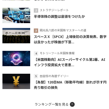
ストラテジーレポート
半導体株の調整は底値をつけたか
岡元兵八郎の米国株マスターへの道
スペースＸ［SPCX］上場後初の決算発表、数字
は良かったが株価が下落...
モトリーフール米国株情報
【米国株動向】AIスーパーサイクル第2幕、AI
インフラ投資拡大で恩恵...
吉田恒の為替デイリー
【為替】120日MA（移動平均線）割れが示す円
売り取引の損失
ランキング一覧を見る