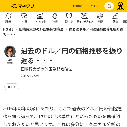
口座開設
ログイン
新着
人気
マーケット
特集
初心者
ライフデザイン
連載
著者
商
HOME
田嶋智太郎の外国為替攻略法
過去のドル／円の価格推移を振り返
る・・・
過去のドル／円の価格推移を振り
返る・・・
田嶋
智太郎
田嶋智太郎の外国為替攻略法
2016/12/28
FX
2016年の年の瀬にあたり、ここで過去のドル／円の価格推
移を振り返って、現在の「水準感」といったものを再確認
しておきたいと思います。これは多分にテクニカル分析の