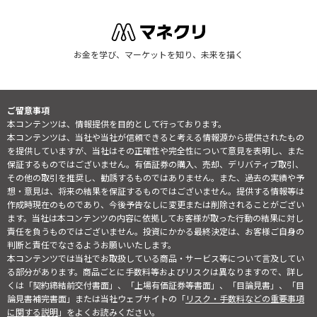
お金を学び、マーケットを知り、未来を描く
ご留意事項
本コンテンツは、情報提供を目的として行っております。
本コンテンツは、当社や当社が信頼できると考える情報源から提供されたもの
を提供していますが、当社はその正確性や完全性について意見を表明し、また
保証するものではございません。有価証券の購入、売却、デリバティブ取引、
その他の取引を推奨し、勧誘するものではありません。また、過去の実績や予
想・意見は、将来の結果を保証するものではございません。提供する情報等は
作成時現在のものであり、今後予告なしに変更または削除されることがござい
ます。当社は本コンテンツの内容に依拠してお客様が取った行動の結果に対し
責任を負うものではございません。投資にかかる最終決定は、お客様ご自身の
判断と責任でなさるようお願いいたします。
本コンテンツでは当社でお取扱している商品・サービス等について言及してい
る部分があります。商品ごとに手数料等およびリスクは異なりますので、詳し
くは「契約締結前交付書面」、「上場有価証券等書面」、「目論見書」、「目
論見書補完書面」または当社ウェブサイトの「
リスク・手数料などの重要事項
に関する説明
」をよくお読みください。