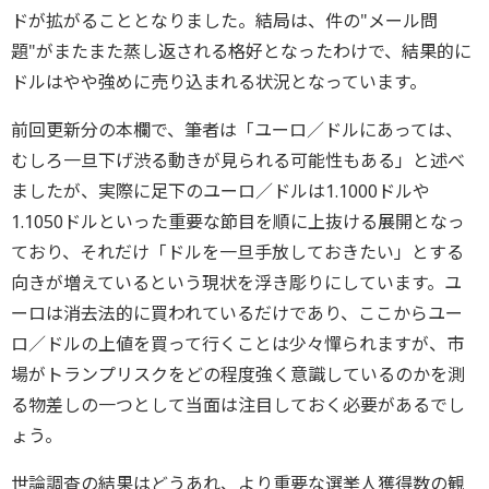
ドが拡がることとなりました。結局は、件の"メール問
題"がまたまた蒸し返される格好となったわけで、結果的に
ドルはやや強めに売り込まれる状況となっています。
前回更新分の本欄で、筆者は「ユーロ／ドルにあっては、
むしろ一旦下げ渋る動きが見られる可能性もある」と述べ
ましたが、実際に足下のユーロ／ドルは1.1000ドルや
1.1050ドルといった重要な節目を順に上抜ける展開となっ
ており、それだけ「ドルを一旦手放しておきたい」とする
向きが増えているという現状を浮き彫りにしています。ユ
ーロは消去法的に買われているだけであり、ここからユー
ロ／ドルの上値を買って行くことは少々憚られますが、市
場がトランプリスクをどの程度強く意識しているのかを測
る物差しの一つとして当面は注目しておく必要があるでし
ょう。
世論調査の結果はどうあれ、より重要な選挙人獲得数の観