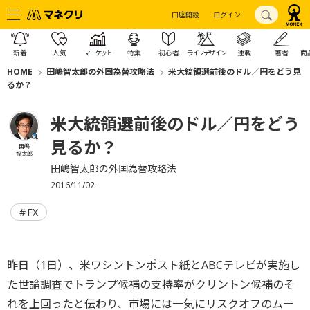
口座開設
ログイン
新着
人気
マーケット
特集
初心者
ライフデザイン
連載
著者
商
HOME
田嶋智太郎の外国為替攻略法
米大統領選前後のドル／円をどう見
るか？
米大統領選前後のドル／円をどう
見るか？
田嶋
智太郎
田嶋智太郎の外国為替攻略法
2016/11/02
FX
昨日（1日）、米ワシントンポスト紙とABCテレビが実施し
た世論調査でトランプ候補の支持率がクリントン候補のそ
れを上回ったと伝わり、市場には一気にリスクオフのムー