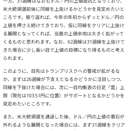
一方、31週線はなおもドル／円の上値抵抗となっており、
米大統領選前後に同線を上抜けるかどうかを見定めたいと
ころです。振り返れば、今年の年初からずっとドル／円の
上値を押さえ続けてきており、仮に同線をクリアに上抜け
る展開となってくれば、当面の上値余地は大きく拡がって
くるものと思われます。なお、62週線は31週線を上抜けて
きた場合に少し長い目で上値の目標になり得るものと考え
られます。
このように、目先はトランプリスクへの警戒が拡がるな
か、まずは26週線が下支えとなるかどうかに注目しつつ、
同線を下抜けた場合には、次に一目均衡表の日足「雲」上
限（現在は103.51円に位置）がサポートとなるかどうかを
見定めたいところです。
また、米大統領選を通過した後、ドル／円の上値の重石が
外れるような展開となった場合には、まず31週線をクリア