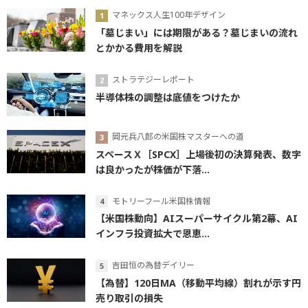
マネックス人生100年デザイン
「墓じまい」には期限がある？墓じまいの流れ
とかかる費用を解説
ストラテジーレポート
半導体株の調整は底値をつけたか
岡元兵八郎の米国株マスターへの道
スペースＸ［SPCX］上場後初の決算発表、数字
は良かったが株価が下落...
モトリーフール米国株情報
【米国株動向】AIスーパーサイクル第2幕、AI
インフラ投資拡大で恩恵...
吉田恒の為替デイリー
【為替】120日MA（移動平均線）割れが示す円
売り取引の損失