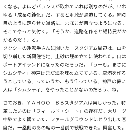
くなる。よほどバランスが取れていれば別なのだが、いわ
ゆる「成長の鈍化」だ。すると財政が逼迫してくる。網の
目のように走らせた道路に、穴ぼこが目立つようになる。
そこでやっと気付く。「そうか、道路を作ると維持費がか
かるのだ！」と。
タクシーの運転手さんに聞いた。スタジアム周辺は、山を
切り崩した新興住宅地。土砂は埋め立てに使われた。山は
ポートアイランドになったのだそうだ。「うーむ。まさに
シムシティ」神戸はまだ海を埋め立てている。空港を作ろ
うとしている。っていうか、もう作っている。神戸の偉い
人は「シムシティ」をやったことがないのだろう、ね。
さておき、ＹＡＨＯＯ ＢＢスタジアムは楽しかった。特
筆したいのは「フィールド・シート」の存在だ。大リーグ
中継でよく観ていた、ファールグラウンドにせり出した客
席だ。一塁側のあの席の一番前で観戦できた。興奮した。