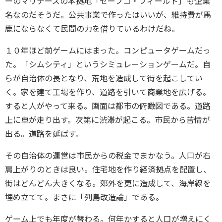
ーのマリナーズの本拠地「セーフコ・フィールド」も企業
名なのだそうだ。公共事業で作ったはいいが、維持費が馬
鹿にならなくて民間の力を借りているわけだね。
１０年ほど前ゲームにはまった。コンピュータゲームだっ
た。「シムシティ」というシミュレーションゲームだ。自
らが自治体の長となり、荒地を造成して街を起こしてい
く。家を建て工場を作り、道路を引いて商業地を広げる。
すると人がやって来る。画面は都市の俯瞰図である。道路
上に車が走り出す。次第に渋滞が起こる。市民から苦情が
出る。道路を延ばす。
その自治体の運営は市民からの税金でまかなう。人口が右
肩上がりのときは良い。住宅地を作り経済拠点を配置し、
街はどんどん大きくなる。郊外を更に造成して、海岸線を
埋め立てて。まさに「列島改造論」である。
ゲーム上でも年度が替わる。何年かすると人口が増えにく