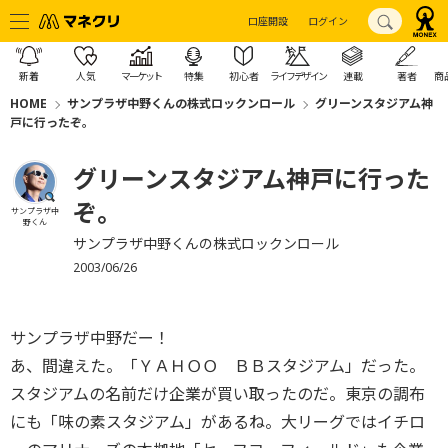
口座開設
ログイン
新着
人気
マーケット
特集
初心者
ライフデザイン
連載
著者
商
HOME
サンプラザ中野くんの株式ロックンロール
グリーンスタジアム神
戸に行ったぞ。
グリーンスタジアム神戸に行った
ぞ。
サンプラザ中
野くん
サンプラザ中野くんの株式ロックンロール
2003/06/26
サンプラザ中野だー！
あ、間違えた。「ＹＡＨＯＯ ＢＢスタジアム」だった。
スタジアムの名前だけ企業が買い取ったのだ。東京の調布
にも「味の素スタジアム」があるね。大リーグではイチロ