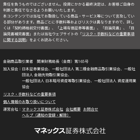
責任を負うものではございません。投資にかかる最終決定は、お客様ご自身の
判断と責任でなさるようお願いいたします。
本コンテンツでは当社でお取扱している商品・サービス等について言及してい
る部分があります。商品ごとに手数料等およびリスクは異なりますので、詳し
くは「契約締結前交付書面」、「上場有価証券等書面」、「目論見書」、「目
論見書補完書面」または当社ウェブサイトの「
リスク・手数料などの重要事項
に関する説明
」をよくお読みください。
金融商品取引業者 関東財務局長（金商）第165号
日本証券業協会、一般社団法人 第二種金融商品取引業協会、一般社
団法人 金融先物取引業協会、
一般社団法人 日本暗号資産等取引業協会、一般社団法人 資産運用業
協会
リスク・手数料などの重要事項
個人情報のお取り扱いについて
マネックス証券株式会社
会社概要
お問合せ
ヘルプ（通知の登録・解除）