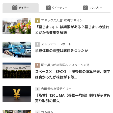
デイリー
ウイークリー
マンスリー
マネックス人生100年デザイン
「墓じまい」には期限がある？墓じまいの流れ
とかかる費用を解説
ストラテジーレポート
半導体株の調整は底値をつけたか
岡元兵八郎の米国株マスターへの道
スペースＸ［SPCX］上場後初の決算発表、数字
は良かったが株価が下落...
吉田恒の為替デイリー
【為替】120日MA（移動平均線）割れが示す円
売り取引の損失
市況概況