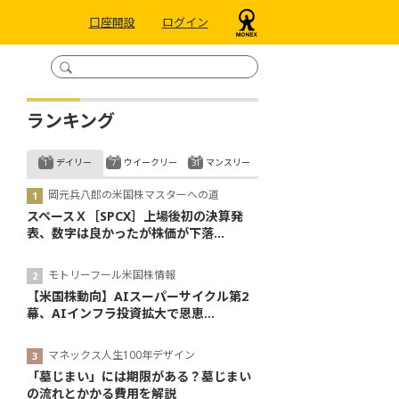
口座開設
ログイン
ランキング
デイリー
ウイークリー
マンスリー
岡元兵八郎の米国株マスターへの道
スペースＸ［SPCX］上場後初の決算発
表、数字は良かったが株価が下落...
モトリーフール米国株情報
【米国株動向】AIスーパーサイクル第2
幕、AIインフラ投資拡大で恩恵...
マネックス人生100年デザイン
「墓じまい」には期限がある？墓じまい
の流れとかかる費用を解説