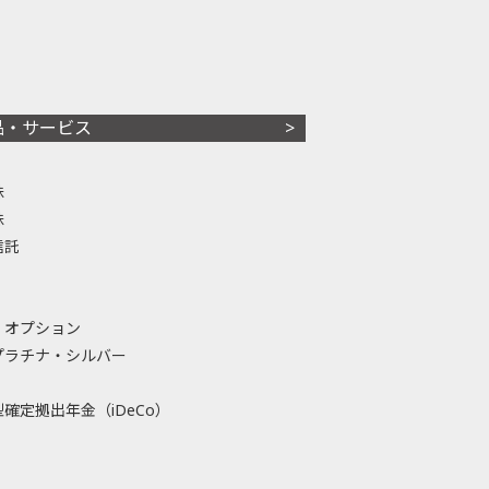
品・サービス
株
株
信託
・オプション
プラチナ・シルバー
確定拠出年金（iDeCo）