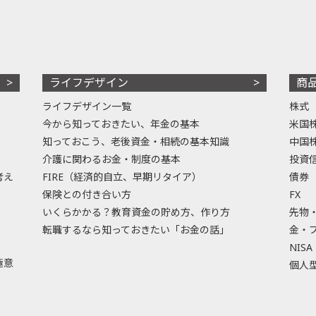
ライフデザイン
商
ライフデザイン一覧
株式
今から知っておきたい、年金の基本
米国
知っておこう、老後資金・相続の基本知識
中国
介護に関わるお金・制度の基本
投資
考え
FIRE（経済的自立、早期リタイア）
債券
保険との付き合い方
FX
いくらかかる？教育資金の貯め方、作り方
先物
転職するなら知っておきたい「お金の話」
金・
NISA
極意
個人型