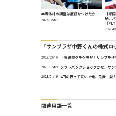
半導体株の調整は底値をつけたか
【米国
柄、パ
2026/08/07
［PLT
2026/0
「サンプラザ中野くんの株式ロ
2023/03/16
世界経済グラグラだ！サンプラザ
2023/02/09
ソフトバンクショックかな。サン
2023/01/19
4円の行って来いで俺、危機一髪
関連用語一覧