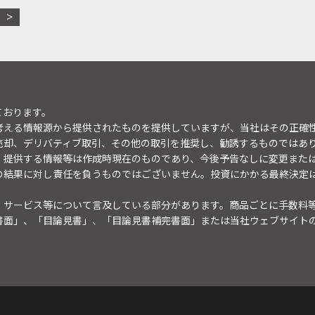
ております。
考える情報源から提供されたものを提供していますが、当社はその正確
売却、デリバティブ取引、その他の取引を推奨し、勧誘するものではあ
。提供する情報等は作成時現在のものであり、今後予告なしに変更また
の結果に対し責任を負うものではございません。投資にかかる最終決定
・サービス等について言及している部分があります。商品ごとに手数料
書面」、「目論見書」、「目論見書補完書面」または当社ウェブサイト