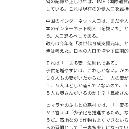
俺の記憶が正しければ、IMF（国際通
している。これは現在の労働人口を維持
中国のインターネット人口は、まだ全人
本のインターネット総人口を抜いた」と
う。人口恐るべしである。
政府は今年を「次世代育成支援元年」と
俺は考えた。日本の人口を増やす画期的
それは「一夫多妻」法制化である。
子供を増やすには、これしかない。かの
１０人もの妻がいたからだ。一人の妻が
１．５人ほどしか産んでいないので、５
５人も奥さんがいるのか！？「旦那さん
ヒマラヤのふもとの寒村では、「一妻多
か？答えは「少子化を推進するため」な
うだ。高地なので作物もよくできないら
らの習慣として「一妻多夫」になってい