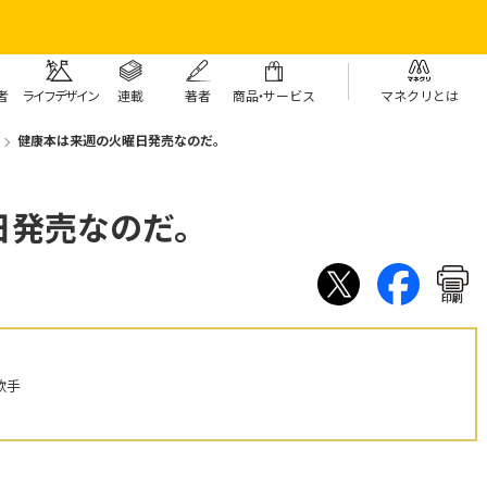
者
ライフデザイン
連載
著者
商
品・
サービス
マネクリとは
健康本は来週の火曜日発売なのだ。
日発売なのだ。
印刷
歌手