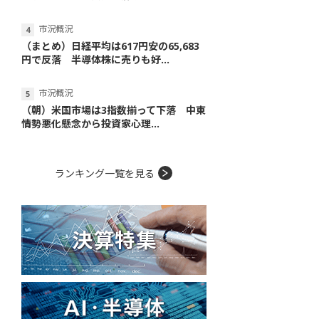
市況概況
（まとめ）日経平均は617円安の65,683
円で反落 半導体株に売りも好...
市況概況
（朝）米国市場は3指数揃って下落 中東
情勢悪化懸念から投資家心理...
ランキング一覧を見る