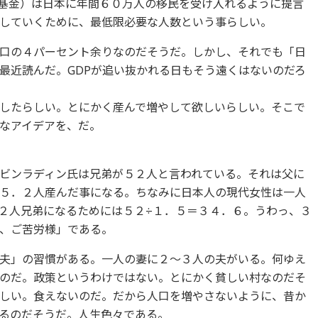
貨基金）は日本に年間６０万人の移民を受け入れるように提言
していくために、最低限必要な人数という事らしい。
口の４パーセント余りなのだそうだ。しかし、それでも「日
最近読んだ。GDPが追い抜かれる日もそう遠くはないのだろ
したらしい。とにかく産んで増やして欲しいらしい。そこで
なアイデアを、だ。
ビンラディン氏は兄弟が５２人と言われている。それは父に
５．２人産んだ事になる。ちなみに日本人の現代女性は一人
２人兄弟になるためには５２÷１．５＝３４．６。うわっ、３
、ご苦労様」である。
夫」の習慣がある。一人の妻に２〜３人の夫がいる。何ゆえ
のだ。政策というわけではない。とにかく貧しい村なのだそ
しい。食えないのだ。だから人口を増やさないように、昔か
るのだそうだ。人生色々である。