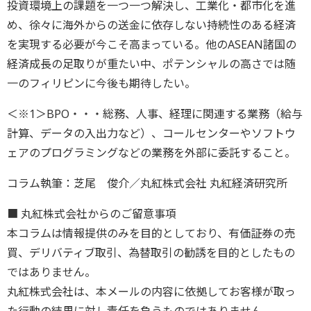
投資環境上の課題を一つ一つ解決し、工業化・都市化を進
め、徐々に海外からの送金に依存しない持続性のある経済
を実現する必要が今こそ高まっている。他のASEAN諸国の
経済成長の足取りが重たい中、ポテンシャルの高さでは随
一のフィリピンに今後も期待したい。
＜※1＞BPO・・・総務、人事、経理に関連する業務（給与
計算、データの入出力など）、コールセンターやソフトウ
ェアのプログラミングなどの業務を外部に委託すること。
コラム執筆：芝尾 俊介／丸紅株式会社 丸紅経済研究所
■ 丸紅株式会社からのご留意事項
本コラムは情報提供のみを目的としており、有価証券の売
買、デリバティブ取引、為替取引の勧誘を目的としたもの
ではありません。
丸紅株式会社は、本メールの内容に依拠してお客様が取っ
た行動の結果に対し責任を負うものではありません。