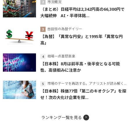
市況概況
（まとめ）日経平均は2,342円高の66,300円で
大幅続伸 AI・半導体銘...
吉田恒の為替デイリー
【為替】「異常な円安」と1995年「異常な円
高」
相場一点喜怒哀楽
【日本株】8月は前半高・後半安となる可能
性、高値掴みに注意か
市場のテーマを再訪する。アナリストが読み解くテーマの本質
【日本株】株価77倍「第二のキオクシア」を探
せ！次の大化け企業を探...
ランキング一覧を見る