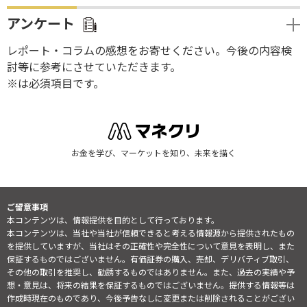
アンケート
レポート・コラムの感想をお寄せください。今後の内容検
討等に参考にさせていただきます。
※は必須項目です。
お金を学び、マーケットを知り、未来を描く
ご留意事項
本コンテンツは、情報提供を目的として行っております。
本コンテンツは、当社や当社が信頼できると考える情報源から提供されたもの
を提供していますが、当社はその正確性や完全性について意見を表明し、また
保証するものではございません。有価証券の購入、売却、デリバティブ取引、
その他の取引を推奨し、勧誘するものではありません。また、過去の実績や予
想・意見は、将来の結果を保証するものではございません。提供する情報等は
作成時現在のものであり、今後予告なしに変更または削除されることがござい