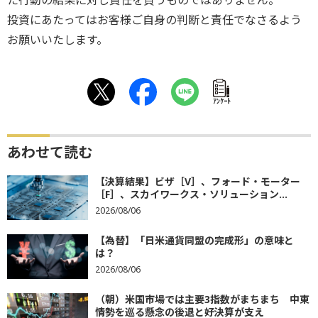
投資にあたってはお客様ご自身の判断と責任でなさるよう
お願いいたします。
ｱﾝｹｰﾄ
あわせて読む
【決算結果】ビザ［V］、フォード・モーター
［F］、スカイワークス・ソリューション...
2026/08/06
【為替】「日米通貨同盟の完成形」の意味と
は？
2026/08/06
（朝）米国市場では主要3指数がまちまち 中東
情勢を巡る懸念の後退と好決算が支え