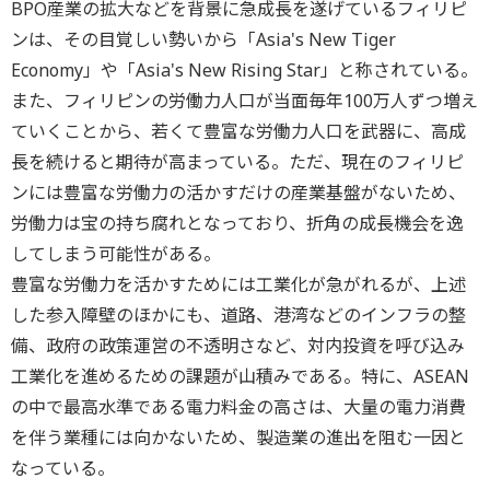
BPO産業の拡大などを背景に急成長を遂げているフィリピ
ンは、その目覚しい勢いから「Asia's New Tiger
Economy」や「Asia's New Rising Star」と称されている。
また、フィリピンの労働力人口が当面毎年100万人ずつ増え
ていくことから、若くて豊富な労働力人口を武器に、高成
長を続けると期待が高まっている。ただ、現在のフィリピ
ンには豊富な労働力の活かすだけの産業基盤がないため、
労働力は宝の持ち腐れとなっており、折角の成長機会を逸
してしまう可能性がある。
豊富な労働力を活かすためには工業化が急がれるが、上述
した参入障壁のほかにも、道路、港湾などのインフラの整
備、政府の政策運営の不透明さなど、対内投資を呼び込み
工業化を進めるための課題が山積みである。特に、ASEAN
の中で最高水準である電力料金の高さは、大量の電力消費
を伴う業種には向かないため、製造業の進出を阻む一因と
なっている。