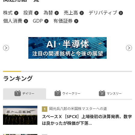
株式
投資
為替
売上高
デリバティブ
個人消費
GDP
有価証券
ランキング
デイリー
ウイークリー
マンスリー
岡元兵八郎の米国株マスターへの道
スペースＸ［SPCX］上場後初の決算発表、数字
は良かったが株価が下落...