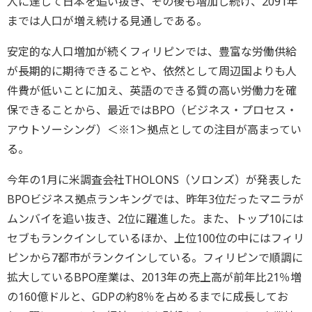
人に達して日本を追い抜き、その後も増加し続け、2091年
までは人口が増え続ける見通しである。
安定的な人口増加が続くフィリピンでは、豊富な労働供給
が長期的に期待できることや、依然として周辺国よりも人
件費が低いことに加え、英語のできる質の高い労働力を確
保できることから、最近ではBPO（ビジネス・プロセス・
アウトソーシング）＜※1＞拠点としての注目が高まってい
る。
今年の1月に米調査会社THOLONS（ソロンズ）が発表した
BPOビジネス拠点ランキングでは、昨年3位だったマニラが
ムンバイを追い抜き、2位に躍進した。また、トップ10には
セブもランクインしているほか、上位100位の中にはフィリ
ピンから7都市がランクインしている。フィリピンで順調に
拡大しているBPO産業は、2013年の売上高が前年比21％増
の160億ドルと、GDPの約8％を占めるまでに成長してお