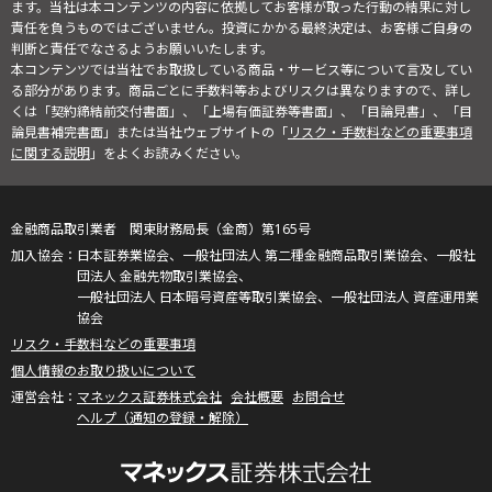
ます。当社は本コンテンツの内容に依拠してお客様が取った行動の結果に対し
責任を負うものではございません。投資にかかる最終決定は、お客様ご自身の
判断と責任でなさるようお願いいたします。
本コンテンツでは当社でお取扱している商品・サービス等について言及してい
る部分があります。商品ごとに手数料等およびリスクは異なりますので、詳し
くは「契約締結前交付書面」、「上場有価証券等書面」、「目論見書」、「目
論見書補完書面」または当社ウェブサイトの「
リスク・手数料などの重要事項
に関する説明
」をよくお読みください。
金融商品取引業者 関東財務局長（金商）第165号
日本証券業協会、一般社団法人 第二種金融商品取引業協会、一般社
団法人 金融先物取引業協会、
一般社団法人 日本暗号資産等取引業協会、一般社団法人 資産運用業
協会
リスク・手数料などの重要事項
個人情報のお取り扱いについて
マネックス証券株式会社
会社概要
お問合せ
ヘルプ（通知の登録・解除）