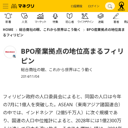
口座開設
ログイン
新着
人気
マーケット
特集
初心者
ライフデザイン
連載
著者
商
HOME
総合商社の眼、これから世界はこう動く
BPO産業拠点の地位高ま
るフィリピン
BPO産業拠点の地位高まるフィリ
ピン
総合商社の眼、これから世界はこう動く
2014/11/04
フィリピン政府の人口委員会によると、同国の人口は今年
の7月に1億人を突破した。ASEAN（東南アジア諸国連合）
の中では、インドネシア（2億5千万人）に次ぐ規模であ
り、国連の人口中位推計によると、2028年には1億2300万