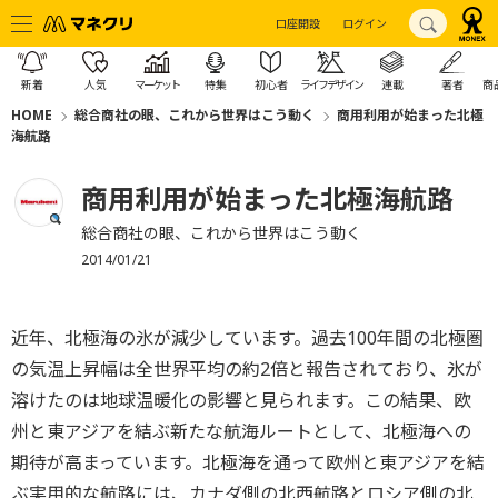
口座開設
ログイン
新着
人気
マーケット
特集
初心者
ライフデザイン
連載
著者
商
HOME
総合商社の眼、これから世界はこう動く
商用利用が始まった北極
海航路
商用利用が始まった北極海航路
総合商社の眼、これから世界はこう動く
2014/01/21
近年、北極海の氷が減少しています。過去100年間の北極圏
の気温上昇幅は全世界平均の約2倍と報告されており、氷が
溶けたのは地球温暖化の影響と見られます。この結果、欧
州と東アジアを結ぶ新たな航海ルートとして、北極海への
期待が高まっています。北極海を通って欧州と東アジアを結
ぶ実用的な航路には、カナダ側の北西航路とロシア側の北