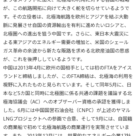
が、この航路開拓に向けて大きく舵を切らせているようで
す。その立役者は、北極海航路を欧州とアジアを結ぶ大動
脈に発展させ自国の資源輸出を有利に進めたいロシアと、
北極圏への進出を狙う中国です。さらに、東日本大震災に
よる東アジアのエネルギー需要の増加と、米国のシェール
ガス革命の余波から新たな販路を求める北欧産油国の思惑
が、これを後押ししているようです。
中国は2013年4月に欧州の国相手としては初のFTAをアイス
ランドと締結しましたが、このFTA締結は、北極海の利用を
視野に入れたものと見られています。そして同年5月に、日
本など5カ国と同時に北極圏に係る共通の課題を議論する北
極海協議会（AC）へのオブザーバー資格の承認を獲得しま
した。6月には中国国営石油会社（CNPC）が上述のヤマル
LNGプロジェクトへの参画で合意、そして9月には、自国籍
の商業船で初めて北極海航路の商業運行を実現させていま
す。また、2013年12月には、世界的なエネルギー企業17社