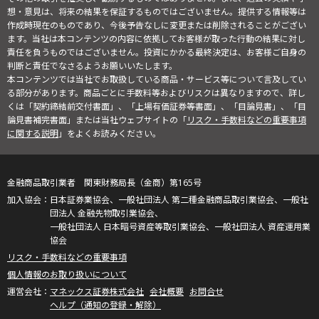
想・意見は、将来の結果を保証するものではございません。提供する情報等は
作成時現在のものであり、今後予告なしに変更または削除されることがござい
ます。当社は本コンテンツの内容に依拠してお客様が取った行動の結果に対し
責任を負うものではございません。投資にかかる最終決定は、お客様ご自身の
判断と責任でなさるようお願いいたします。
本コンテンツでは当社でお取扱している商品・サービス等について言及してい
る部分があります。商品ごとに手数料等およびリスクは異なりますので、詳し
くは「契約締結前交付書面」、「上場有価証券等書面」、「目論見書」、「目
論見書補完書面」または当社ウェブサイトの「
リスク・手数料などの重要事項
に関する説明
」をよくお読みください。
金融商品取引業者 関東財務局長（金商）第165号
日本証券業協会、一般社団法人 第二種金融商品取引業協会、一般社
団法人 金融先物取引業協会、
一般社団法人 日本暗号資産等取引業協会、一般社団法人 資産運用業
協会
リスク・手数料などの重要事項
個人情報のお取り扱いについて
マネックス証券株式会社
会社概要
お問合せ
ヘルプ（通知の登録・解除）