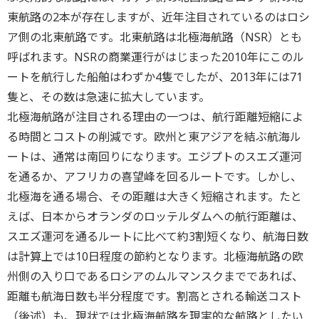
東航路の2本が存在しますが、近年注目されているのはロシ
ア側の北東航路です。北東航路は北極海航路（NSR）とも
呼ばれます。NSRの商業運行がはじまった2010年にこのル
ートを航行した船舶はわずか4隻でしたが、2013年には71
隻と、その数は急速に拡大しています。
北極海航路が注目される理由の一つは、航行距離短縮によ
る時間とコストの削減です。欧州と東アジアを結ぶ航海ル
ートは、通常は南回りになります。エジプトのスエズ運河
を通るか、アフリカの喜望峰を回るルートです。しかし、
北極海を通る場合、その距離は大きく短縮されます。たと
えば、日本からオランダのロッテルダムへの航行距離は、
スエズ運河を通るルートに比べて約3割短くなり、航海日数
は計算上では10日程度の節約となります。北極海航路の欧
州側の入り口であるロシアのムルマンスクまでであれば、
距離も航海日数も半分程度です。割高とされる輸送コスト
（後述）も、現状では北極海航路を現実的な航路としたい