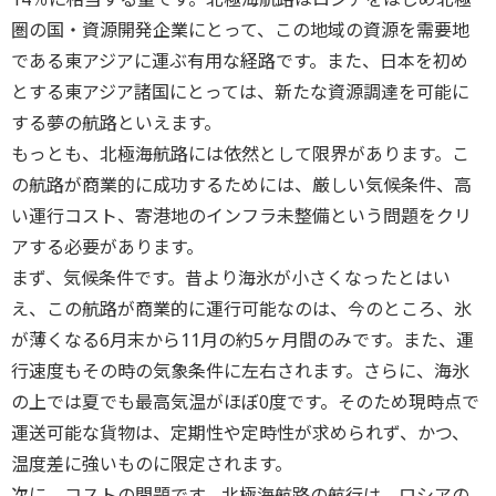
圏の国・資源開発企業にとって、この地域の資源を需要地
である東アジアに運ぶ有用な経路です。また、日本を初め
とする東アジア諸国にとっては、新たな資源調達を可能に
する夢の航路といえます。
もっとも、北極海航路には依然として限界があります。こ
の航路が商業的に成功するためには、厳しい気候条件、高
い運行コスト、寄港地のインフラ未整備という問題をクリ
アする必要があります。
まず、気候条件です。昔より海氷が小さくなったとはい
え、この航路が商業的に運行可能なのは、今のところ、氷
が薄くなる6月末から11月の約5ヶ月間のみです。また、運
行速度もその時の気象条件に左右されます。さらに、海氷
の上では夏でも最高気温がほぼ0度です。そのため現時点で
運送可能な貨物は、定期性や定時性が求められず、かつ、
温度差に強いものに限定されます。
次に、コストの問題です。北極海航路の航行は、ロシアの