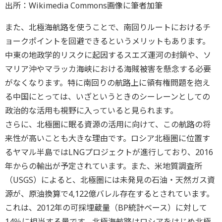
出所：Wikimedia Commons画像に筆者加筆
また、北極海航路を使うことで、南回りルートにおけるチ
ョークポイントを回避できるというメリットもあります。
中東の地政学的リスクに起因するスエズ運河の封鎖や、ソ
マリア沖やマラッカ海峡における海賊被害を懸念する必要
がなくなります。特に南回りの航路上に領有権問題を抱え
る中国にとっては、いざというときのシーレーンとしての
政治的な活用も視野に入っていると見られます。
さらに、北極圏に眠る資源の活用に向けて、この航路の将
来性が高いことも大きな理由です。ロシア北極圏に位置す
るヤマル半島ではLNGプロジェクトが進行しており、2016
年からの輸出が予定されています。また、米地質調査所
（USGS）によると、北極圏には未発見の石油・天然ガス資
源が、原油換算で4,122億バレル存在するとされています。
これは、2012年の可採埋蔵量（BP統計ベース）に対して
14％に相当する量です。北極海航路はロシアをはじめ北極