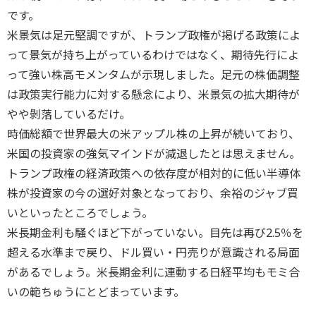
です。
米景気は足元堅調ですが、トランプ政権が掲げる政策によ
って景気が持ち上がっているわけではなく、期待先行によ
って強い株高モメンタムが示現しました。足元の株価調整
は政策実行能力に対する懸念により、米景気の拡大期待が
やや剝落しているだけ。
時価総額で世界最大の米アップル株の上昇が続いており、
米国の投資家の強気マインドが減退したとは思えません。
トランプ政権の経済政策への依存度が相対的に低い半導体
株が投資家の今の選好対象となっており、余裕のジャブ買
いといったところでしょう。
米長期金利も騒ぐほど下がっていない。目先は再び2.5％を
超える水準まで戻り、ドル買い・円売りが意識される局面
があるでしょう。米長期金利に連動する日経平均もモミ合
いの範ちゅうにとどまっています。