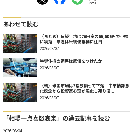
ｱﾝｹｰﾄ
あわせて読む
（まとめ）日経平均は76円安の65,606円で小幅
に続落 来週は米物価指標に注目
2026/08/07
半導体株の調整は底値をつけたか
2026/08/07
（朝）米国市場は3指数揃って下落 中東情勢悪
化懸念から投資家心理が悪化し売り優...
2026/08/07
「相場一点喜怒哀楽」の過去記事を読む
2026/08/04