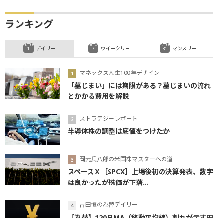
ランキング
デイリー
ウイークリー
マンスリー
マネックス人生100年デザイン
「墓じまい」には期限がある？墓じまいの流れ
とかかる費用を解説
ストラテジーレポート
半導体株の調整は底値をつけたか
岡元兵八郎の米国株マスターへの道
スペースＸ［SPCX］上場後初の決算発表、数字
は良かったが株価が下落...
吉田恒の為替デイリー
【為替】120日MA（移動平均線）割れが示す円