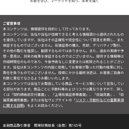
お金を学び、マーケットを知り、未来を描く
ご留意事項
本コンテンツは、情報提供を目的として行っております。
本コンテンツは、当社や当社が信頼できると考える情報源から提供されたもの
を提供していますが、当社はその正確性や完全性について意見を表明し、また
保証するものではございません。有価証券の購入、売却、デリバティブ取引、
その他の取引を推奨し、勧誘するものではありません。また、過去の実績や予
想・意見は、将来の結果を保証するものではございません。提供する情報等は
作成時現在のものであり、今後予告なしに変更または削除されることがござい
ます。当社は本コンテンツの内容に依拠してお客様が取った行動の結果に対し
責任を負うものではございません。投資にかかる最終決定は、お客様ご自身の
判断と責任でなさるようお願いいたします。
本コンテンツでは当社でお取扱している商品・サービス等について言及してい
る部分があります。商品ごとに手数料等およびリスクは異なりますので、詳し
くは「契約締結前交付書面」、「上場有価証券等書面」、「目論見書」、「目
論見書補完書面」または当社ウェブサイトの「
リスク・手数料などの重要事項
に関する説明
」をよくお読みください。
金融商品取引業者 関東財務局長（金商）第165号