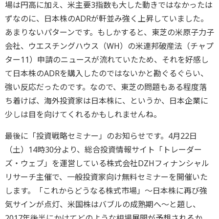
場は円高に加え、米主要3指数も大した動きではなかったは
ずなのに、日本株のADRが軒並み強く上昇していました。
あまりないパターンです。もしかすると、東芝の米原子力子
会社、ウエスチングハウス（WH）の米連邦破産法（チャプ
ター11）申請のニュースが流れていたため、それを好感し
て日本株のADRを購入したのではないかと勘ぐるぐらい、
強い反応だったのです。なので、東芝の問題もある程度落
ち着けば、海外投資家は日本株に、というか、日本企業に
少しは目を向けてくれるかもしれませんね。
最後に「投資戦略セミナー」のお知らせです。4月22日
（土）14時30分より、総合投資情報サイト「トレーダー
ズ・ウェブ」を運営している株式会社DZHフィナンシャル
リサーチ主催で、一般投資家向け無料セミナーを開催いた
します。「これからどうなる株式市場」～日本株に再び強
気サインが点灯、米国株はバブルの成熟期へ～と題し、
2017年後半にかけてどのような相場展開が予想されるか