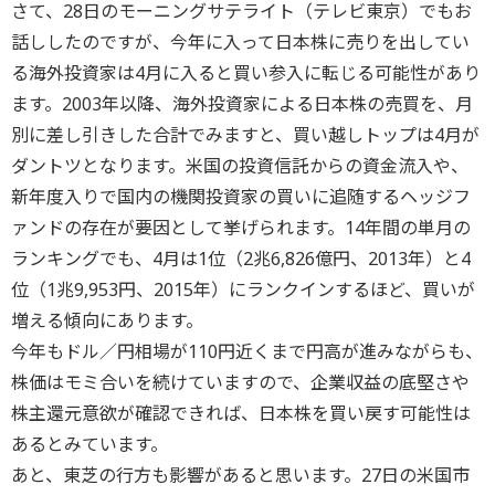
さて、28日のモーニングサテライト（テレビ東京）でもお
話ししたのですが、今年に入って日本株に売りを出してい
る海外投資家は4月に入ると買い参入に転じる可能性があり
ます。2003年以降、海外投資家による日本株の売買を、月
別に差し引きした合計でみますと、買い越しトップは4月が
ダントツとなります。米国の投資信託からの資金流入や、
新年度入りで国内の機関投資家の買いに追随するヘッジフ
ァンドの存在が要因として挙げられます。14年間の単月の
ランキングでも、4月は1位（2兆6,826億円、2013年）と4
位（1兆9,953円、2015年）にランクインするほど、買いが
増える傾向にあります。
今年もドル／円相場が110円近くまで円高が進みながらも、
株価はモミ合いを続けていますので、企業収益の底堅さや
株主還元意欲が確認できれば、日本株を買い戻す可能性は
あるとみています。
あと、東芝の行方も影響があると思います。27日の米国市