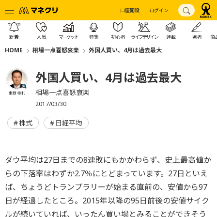
口座開設
ログイン
新着
人気
マーケット
特集
初心者
ライフデザイン
連載
著者
商
HOME
相場一点喜怒哀楽
外国人買い、4月は過去最大
外国人買い、4月は過去最大
相場一点喜怒哀楽
東野 幸利
2017/03/30
株式
日経平均
ダウ平均は27日までの8連敗にもかかわらず、史上最高値か
らの下落率はわずか2.7％にとどまっています。27日といえ
ば、ちょうどトランプラリーが始まる直前の、安値から97
日が経過したところ。2015年以降の95日前後の安値サイク
ルが続いていれば、いったん買い場とみることができそう