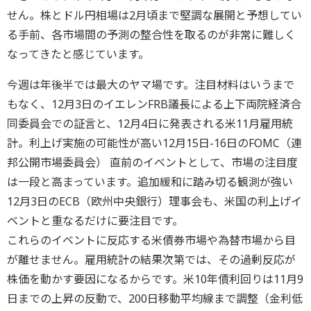
せん。株とドル円相場は2月頃まで堅調な展開と予想してい
る手前、各市場間の予測の整合性を取るのが非常に難しく
なってきたと感じています。
今週は年後半では最大のヤマ場です。注目材料はいうまで
もなく、12月3日のイエレンFRB議長による上下両院経済合
同委員会での証言と、12月4日に発表される米11月雇用統
計。利上げ実施の可能性が高い12月15日-16日のFOMC（連
邦公開市場委員会） 直前のイベントとして、市場の注目度
は一段と高まっています。追加緩和に踏み切る観測が強い
12月3日のECB（欧州中央銀行）理事会も、米国の利上げイ
ベントと重なるだけに要注目です。
これらのイベントに反応する米債券市場や為替市場から目
が離せません。雇用統計の結果次第では、その過剰反応が
株価を動かす要因になるからです。米10年債利回りは11月9
日までの上昇の反動で、200日移動平均線まで調整（金利低