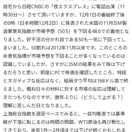
自宅から日経CNBCの「夜エクスプレス」に電話出演（11
時30分～）させて頂いていますが、12月1日の番組終了後
の0時（日本時間12月2日）に発表された米国の11月ISM製
造業景気指数が市場予想（50.5）を下回る48.6での着地とな
りました。好不況の分かれ目である50も一気に下回ってし
まいました。50割れは2012年11月以来です。このところの
米景気指標が市場予想を下回ることが多くなっているのは
認識していましたが、さすがにISMの結果をみて株は下げ
るだろうと思い、即座にPCで株価を確認したところ、特段
とネガティブな反応はなく、結局ダウ平均は168ドル高で終
えました。概ね日々の材料に対する市場の反応は理解して
きたつもりなのですが、数年ぶりに（どうして上がる？）
理解に苦しんだ日となりました。
上海総合指数を週足ベースでみると、一目均衡表では基準
線が下落に転じるのは時間の問題。WTI原油も再び軟化し
てきており、来年1月～2月頃までは下げが続くかもしれま