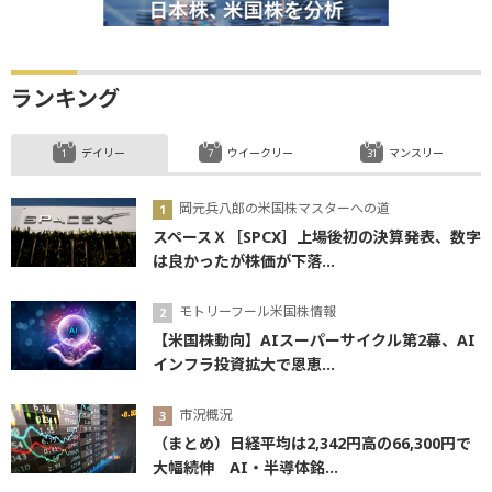
ランキング
デイリー
ウイークリー
マンスリー
岡元兵八郎の米国株マスターへの道
スペースＸ［SPCX］上場後初の決算発表、数字
は良かったが株価が下落...
モトリーフール米国株情報
【米国株動向】AIスーパーサイクル第2幕、AI
インフラ投資拡大で恩恵...
市況概況
（まとめ）日経平均は2,342円高の66,300円で
大幅続伸 AI・半導体銘...