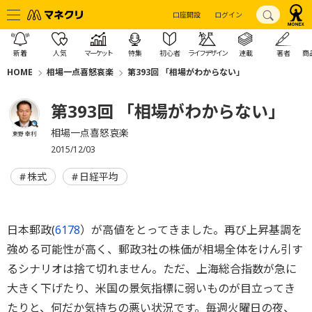
口座開設
ログイン
新着
人気
マーケット
特集
初心者
ライフデザイン
連載
著者
商
HOME
相場一点喜怒哀楽
第393回 「相場がわからない」
第393回 「相場がわからない」
相場一点喜怒哀楽
東野 幸利
2015/12/03
株式
日経平均
日本郵政(
6178
）が高値をとってきました。再び上昇基調を
強める可能性が高く、郵政3社の株価が相場全体をけん引す
るシナリオは捨て切れません。ただ、上海総合指数が急に
大きく下げたり、米国の景気指標に弱いものが目立ってき
たりと、何だか気持ちの悪い状況です。毎週火曜日の夜、