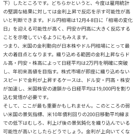
下）したところです。どちらかというと、今度は雇用統計
の堅調な結果に対しては金利上昇で反応を示す可能性が高
いと判断できます。ドル円相場は12月4-8日に「相場の変化
日」を迎える可能性が高く、円安か円高に大きく反応する
ことを示唆しているようにもみえます。
つまり、米国の金利動向が日本株やドル円相場にとって最
大の着目点となります。織り込める範囲の金利上昇ならド
ル高・円安・株高によって日経平均は2万円を明確に突破
し、年初来高値を目指す。株式市場が即座に織り込めない
スピードで金利が上昇するケースは、ドル安・円高・株安
が加速し、米国株安の連鎖から日経平均は19,000円を割り
込む覚悟が必要です。
そして、ここが最も重要かもしれません。このところの弱
い米国の景気指標、米10年債利回りの200日移動平均線ま
での低下はむしろ、利上げ後の景気鈍化を織り込んでいる
可能性が高いとしたらどうでしょう。金利が上向いてくな