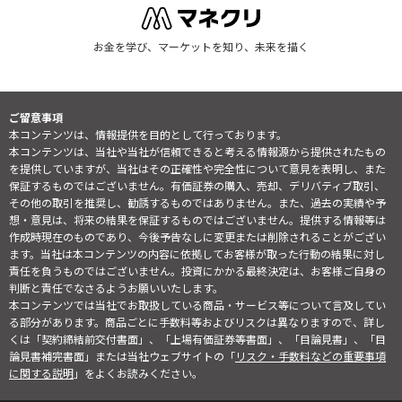
お金を学び、マーケットを知り、未来を描く
ご留意事項
本コンテンツは、情報提供を目的として行っております。
本コンテンツは、当社や当社が信頼できると考える情報源から提供されたもの
を提供していますが、当社はその正確性や完全性について意見を表明し、また
保証するものではございません。有価証券の購入、売却、デリバティブ取引、
その他の取引を推奨し、勧誘するものではありません。また、過去の実績や予
想・意見は、将来の結果を保証するものではございません。提供する情報等は
作成時現在のものであり、今後予告なしに変更または削除されることがござい
ます。当社は本コンテンツの内容に依拠してお客様が取った行動の結果に対し
責任を負うものではございません。投資にかかる最終決定は、お客様ご自身の
判断と責任でなさるようお願いいたします。
本コンテンツでは当社でお取扱している商品・サービス等について言及してい
る部分があります。商品ごとに手数料等およびリスクは異なりますので、詳し
くは「契約締結前交付書面」、「上場有価証券等書面」、「目論見書」、「目
論見書補完書面」または当社ウェブサイトの「
リスク・手数料などの重要事項
に関する説明
」をよくお読みください。