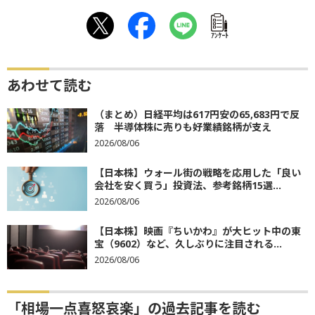
ｱﾝｹｰﾄ
あわせて読む
（まとめ）日経平均は617円安の65,683円で反
落 半導体株に売りも好業績銘柄が支え
2026/08/06
【日本株】ウォール街の戦略を応用した「良い
会社を安く買う」投資法、参考銘柄15選...
2026/08/06
【日本株】映画『ちいかわ』が大ヒット中の東
宝（9602）など、久しぶりに注目される...
2026/08/06
「相場一点喜怒哀楽」の過去記事を読む