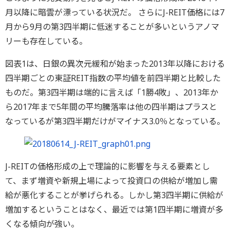
月以降に暗雲が漂っている状況だ。 さらにJ-REIT価格には7
月から9月の第3四半期に低迷することが多いというアノマ
リーも存在している。
図表1は、日銀の異次元緩和が始まった2013年以降における
四半期ごとの東証REIT指数の平均値を前四半期と比較した
ものだ。第3四半期は端的に言えば「1勝4敗」、2013年か
ら2017年まで5年間の平均騰落率は他の四半期はプラスと
なっているが第3四半期だけがマイナス3.0％となっている。
J-REITの価格形成の上で理論的に影響を与える要素とし
て、まず増資や新規上場によって投資口の供給が増加し需
給が悪化することが挙げられる。しかし第3四半期に供給が
増加するということはなく、最近では第1四半期に増資が多
くなる傾向が強い。