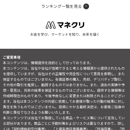
ランキング一覧を見る
お金を学び、マーケットを知り、未来を描く
ご留意事項
本コンテンツは、情報提供を目的として行っております。
本コンテンツは、当社や当社が信頼できると考える情報源から提供されたもの
を提供していますが、当社はその正確性や完全性について意見を表明し、また
保証するものではございません。有価証券の購入、売却、デリバティブ取引、
その他の取引を推奨し、勧誘するものではありません。また、過去の実績や予
想・意見は、将来の結果を保証するものではございません。提供する情報等は
作成時現在のものであり、今後予告なしに変更または削除されることがござい
ます。当社は本コンテンツの内容に依拠してお客様が取った行動の結果に対し
責任を負うものではございません。投資にかかる最終決定は、お客様ご自身の
判断と責任でなさるようお願いいたします。
本コンテンツでは当社でお取扱している商品・サービス等について言及してい
る部分があります。商品ごとに手数料等およびリスクは異なりますので、詳し
くは「契約締結前交付書面」、「上場有価証券等書面」、「目論見書」、「目