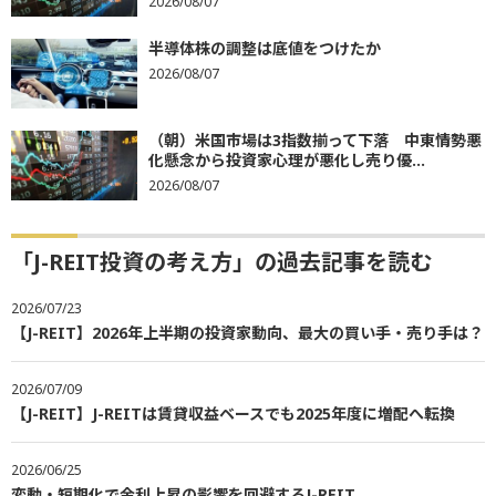
2026/08/07
半導体株の調整は底値をつけたか
2026/08/07
（朝）米国市場は3指数揃って下落 中東情勢悪
化懸念から投資家心理が悪化し売り優...
2026/08/07
「J-REIT投資の考え方」の過去記事を読む
2026/07/23
【J-REIT】2026年上半期の投資家動向、最大の買い手・売り手は？
2026/07/09
【J-REIT】J-REITは賃貸収益ベースでも2025年度に増配へ転換
2026/06/25
変動・短期化で金利上昇の影響を回避するJ-REIT