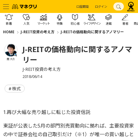
口座開設
ログイン
新着
人気
マーケット
特集
初心者
ライフデザイン
連載
著者
商
HOME
J-REIT投資の考え方
J-REITの価格動向に関するアノマリー
J-REITの価格動向に関するアノマ
リー
関 大介
J-REIT投資の考え方
2018/06/14
株式
1.再び大幅な売り越しに転じた投資信託
東証が公表した5月の部門別売買動向に拠れば、主要投資家
の中で証券会社の自己取引だけ（※1）が唯一の買い越しと