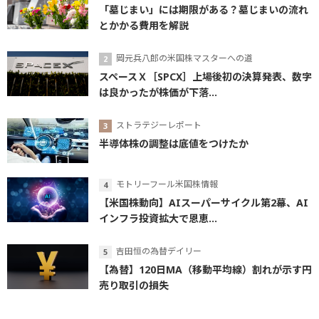
「墓じまい」には期限がある？墓じまいの流れ
とかかる費用を解説
岡元兵八郎の米国株マスターへの道
スペースＸ［SPCX］上場後初の決算発表、数字
は良かったが株価が下落...
ストラテジーレポート
半導体株の調整は底値をつけたか
モトリーフール米国株情報
【米国株動向】AIスーパーサイクル第2幕、AI
インフラ投資拡大で恩恵...
吉田恒の為替デイリー
【為替】120日MA（移動平均線）割れが示す円
売り取引の損失