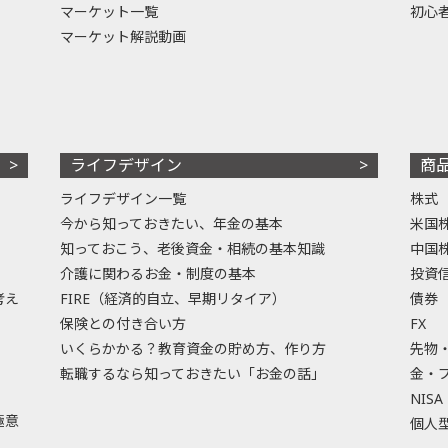
マーケット一覧
初心
マーケット解説動画
ライフデザイン
商
ライフデザイン一覧
株式
今から知っておきたい、年金の基本
米国
知っておこう、老後資金・相続の基本知識
中国
介護に関わるお金・制度の基本
投資
考え
FIRE（経済的自立、早期リタイア）
債券
保険との付き合い方
FX
いくらかかる？教育資金の貯め方、作り方
先物
転職するなら知っておきたい「お金の話」
金・
NISA
極意
個人型