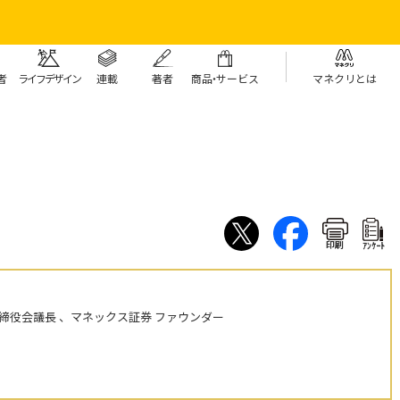
者
ライフデザイン
連載
著者
商
品・
サービス
マネクリとは
印刷
ｱﾝｹｰﾄ
締役会議長 、マネックス証券 ファウンダー