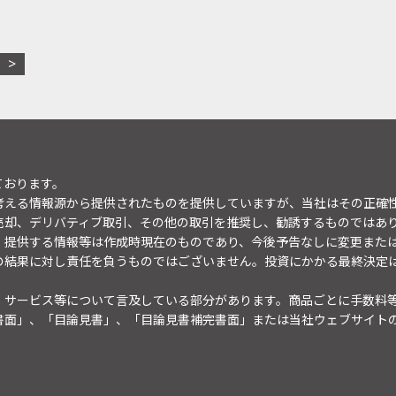
ております。
考える情報源から提供されたものを提供していますが、当社はその正確
売却、デリバティブ取引、その他の取引を推奨し、勧誘するものではあ
。提供する情報等は作成時現在のものであり、今後予告なしに変更また
の結果に対し責任を負うものではございません。投資にかかる最終決定
・サービス等について言及している部分があります。商品ごとに手数料
書面」、「目論見書」、「目論見書補完書面」または当社ウェブサイト