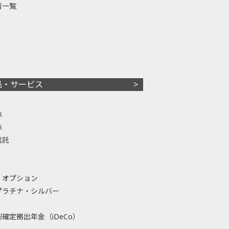
者一覧
品・サービス
株
株
信託
・オプション
プラチナ・シルバー
確定拠出年金（iDeCo）