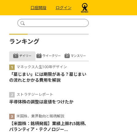
口座開設
ログイン
ランキング
デイリー
ウイークリー
マンスリー
マネックス人生100年デザイン
「墓じまい」には期限がある？墓じまい
の流れとかかる費用を解説
ストラテジーレポート
半導体株の調整は底値をつけたか
米国株、業界動向と銘柄解説
【米国株：銘柄発掘】業績上振れ5銘柄、
パランティア・テクノロジー...