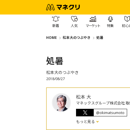
新着
人気
マーケット
特集
初心
HOME
松本大のつぶやき
処暑
処暑
松本大のつぶやき
2018/08/27
松本 大
マネックスグループ株式会社 取
@okimatsumoto
もっと見る