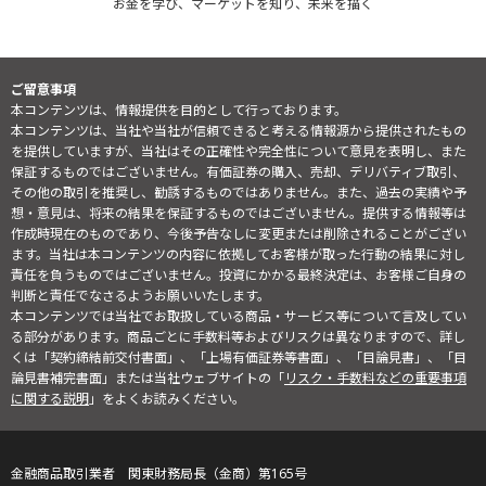
お金を学び、マーケットを知り、未来を描く
ご留意事項
本コンテンツは、情報提供を目的として行っております。
本コンテンツは、当社や当社が信頼できると考える情報源から提供されたもの
を提供していますが、当社はその正確性や完全性について意見を表明し、また
保証するものではございません。有価証券の購入、売却、デリバティブ取引、
その他の取引を推奨し、勧誘するものではありません。また、過去の実績や予
想・意見は、将来の結果を保証するものではございません。提供する情報等は
作成時現在のものであり、今後予告なしに変更または削除されることがござい
ます。当社は本コンテンツの内容に依拠してお客様が取った行動の結果に対し
責任を負うものではございません。投資にかかる最終決定は、お客様ご自身の
判断と責任でなさるようお願いいたします。
本コンテンツでは当社でお取扱している商品・サービス等について言及してい
る部分があります。商品ごとに手数料等およびリスクは異なりますので、詳し
くは「契約締結前交付書面」、「上場有価証券等書面」、「目論見書」、「目
論見書補完書面」または当社ウェブサイトの「
リスク・手数料などの重要事項
に関する説明
」をよくお読みください。
金融商品取引業者 関東財務局長（金商）第165号