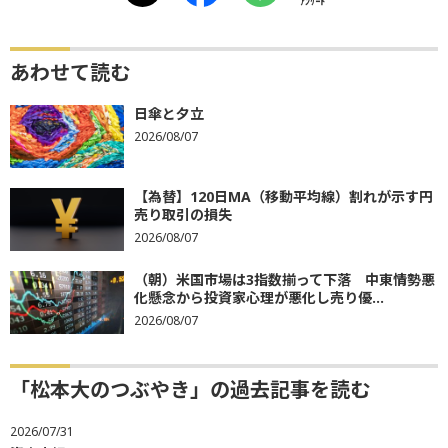
ｱﾝｹｰﾄ
あわせて読む
日傘と夕立
2026/08/07
【為替】120日MA（移動平均線）割れが示す円
売り取引の損失
2026/08/07
（朝）米国市場は3指数揃って下落 中東情勢悪
化懸念から投資家心理が悪化し売り優...
2026/08/07
「松本大のつぶやき」の過去記事を読む
2026/07/31