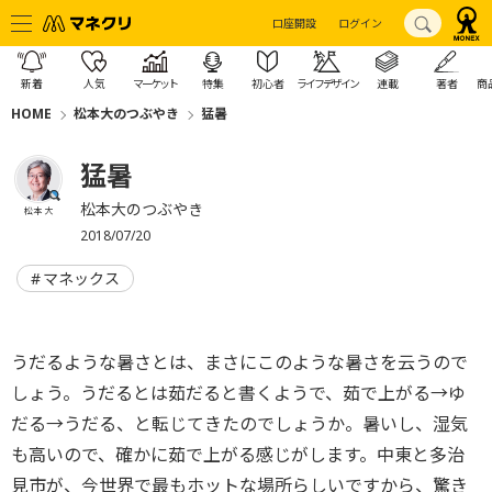
口座開設
ログイン
新着
人気
マーケット
特集
初心者
ライフデザイン
連載
著者
商
HOME
松本大のつぶやき
猛暑
猛暑
松本大のつぶやき
松本 大
2018/07/20
マネックス
うだるような暑さとは、まさにこのような暑さを云うので
しょう。うだるとは茹だると書くようで、茹で上がる→ゆ
だる→うだる、と転じてきたのでしょうか。暑いし、湿気
も高いので、確かに茹で上がる感じがします。中東と多治
見市が、今世界で最もホットな場所らしいですから、驚き