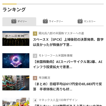
ランキング
デイリー
ウイークリー
マンスリー
岡元兵八郎の米国株マスターへの道
スペースＸ［SPCX］上場後初の決算発表、数字
は良かったが株価が下落...
モトリーフール米国株情報
【米国株動向】AIスーパーサイクル第2幕、AI
インフラ投資拡大で恩恵...
市況概況
（まとめ）日経平均は617円安の65,683円で反
落 半導体株に売りも好...
マネックス人生100年デザイン