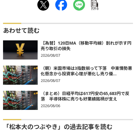
ｱﾝｹｰﾄ
あわせて読む
【為替】120日MA（移動平均線）割れが示す円
売り取引の損失
2026/08/07
（朝）米国市場は3指数揃って下落 中東情勢悪
化懸念から投資家心理が悪化し売り優...
2026/08/07
（まとめ）日経平均は617円安の65,683円で反
落 半導体株に売りも好業績銘柄が支え
2026/08/06
「松本大のつぶやき」の過去記事を読む