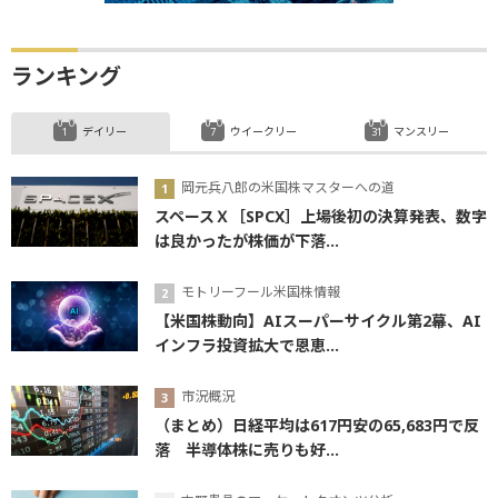
ランキング
デイリー
ウイークリー
マンスリー
岡元兵八郎の米国株マスターへの道
スペースＸ［SPCX］上場後初の決算発表、数字
は良かったが株価が下落...
モトリーフール米国株情報
【米国株動向】AIスーパーサイクル第2幕、AI
インフラ投資拡大で恩恵...
市況概況
（まとめ）日経平均は617円安の65,683円で反
落 半導体株に売りも好...