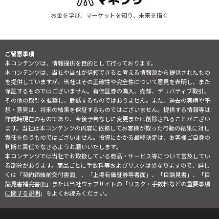
お金を学び、マーケットを知り、未来を描く
ご留意事項
本コンテンツは、情報提供を目的として行っております。
本コンテンツは、当社や当社が信頼できると考える情報源から提供されたもの
を提供していますが、当社はその正確性や完全性について意見を表明し、また
保証するものではございません。有価証券の購入、売却、デリバティブ取引、
その他の取引を推奨し、勧誘するものではありません。また、過去の実績や予
想・意見は、将来の結果を保証するものではございません。提供する情報等は
作成時現在のものであり、今後予告なしに変更または削除されることがござい
ます。当社は本コンテンツの内容に依拠してお客様が取った行動の結果に対し
責任を負うものではございません。投資にかかる最終決定は、お客様ご自身の
判断と責任でなさるようお願いいたします。
本コンテンツでは当社でお取扱している商品・サービス等について言及してい
る部分があります。商品ごとに手数料等およびリスクは異なりますので、詳し
くは「契約締結前交付書面」、「上場有価証券等書面」、「目論見書」、「目
論見書補完書面」または当社ウェブサイトの「
リスク・手数料などの重要事項
に関する説明
」をよくお読みください。