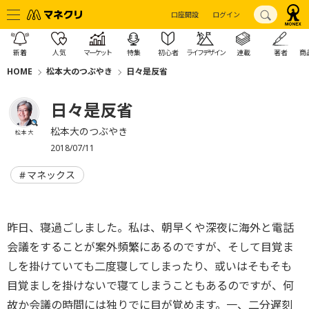
口座開設
ログイン
新着
人気
マーケット
特集
初心者
ライフデザイン
連載
著者
商
HOME
松本大のつぶやき
日々是反省
日々是反省
松本大のつぶやき
松本 大
2018/07/11
マネックス
昨日、寝過ごしました。私は、朝早くや深夜に海外と電話
会議をすることが案外頻繁にあるのですが、そして目覚ま
しを掛けていても二度寝してしまったり、或いはそもそも
目覚ましを掛けないで寝てしまうこともあるのですが、何
故か会議の時間には独りでに目が覚めます。一、二分遅刻