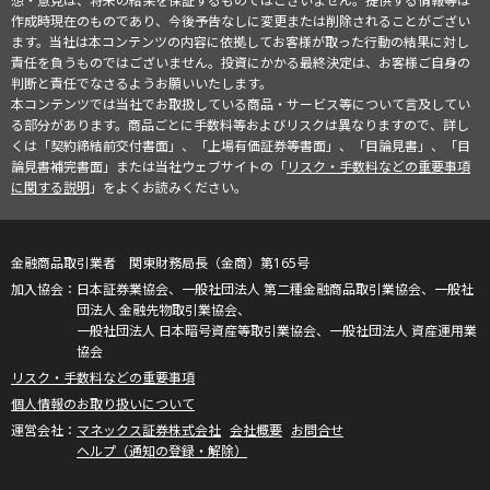
想・意見は、将来の結果を保証するものではございません。提供する情報等は
作成時現在のものであり、今後予告なしに変更または削除されることがござい
ます。当社は本コンテンツの内容に依拠してお客様が取った行動の結果に対し
責任を負うものではございません。投資にかかる最終決定は、お客様ご自身の
判断と責任でなさるようお願いいたします。
本コンテンツでは当社でお取扱している商品・サービス等について言及してい
る部分があります。商品ごとに手数料等およびリスクは異なりますので、詳し
くは「契約締結前交付書面」、「上場有価証券等書面」、「目論見書」、「目
論見書補完書面」または当社ウェブサイトの「
リスク・手数料などの重要事項
に関する説明
」をよくお読みください。
金融商品取引業者 関東財務局長（金商）第165号
日本証券業協会、一般社団法人 第二種金融商品取引業協会、一般社
団法人 金融先物取引業協会、
一般社団法人 日本暗号資産等取引業協会、一般社団法人 資産運用業
協会
リスク・手数料などの重要事項
個人情報のお取り扱いについて
マネックス証券株式会社
会社概要
お問合せ
ヘルプ（通知の登録・解除）