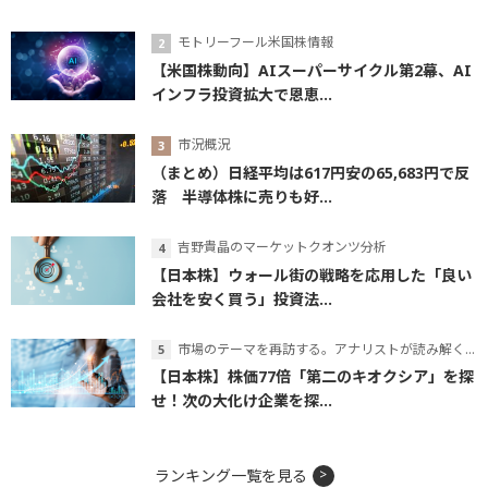
モトリーフール米国株情報
【米国株動向】AIスーパーサイクル第2幕、AI
インフラ投資拡大で恩恵...
市況概況
（まとめ）日経平均は617円安の65,683円で反
落 半導体株に売りも好...
吉野貴晶のマーケットクオンツ分析
【日本株】ウォール街の戦略を応用した「良い
会社を安く買う」投資法...
市場のテーマを再訪する。アナリストが読み解くテーマの本質
【日本株】株価77倍「第二のキオクシア」を探
せ！次の大化け企業を探...
ランキング一覧を見る