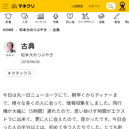
口座開設
ログイン
新着
人気
マーケット
特集
初心者
ライフデザイン
連載
著者
商
HOME
松本大のつぶやき
古典
古典
松本大のつぶやき
松本 大
2018/06/28
マネックス
今日は丸一日ニューヨークにて、朝早くからディナーま
で、様々な多くの人に会って、情報収集をしました。飛行
機が大幅に（5時間）遅れたので、思い掛けず時間がエクス
トラに出来て、更に人に会えたので、良かったです。今日会
った人の半分以上は、初めて会う人たちでした。とても刺