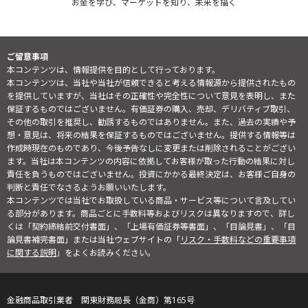
お金を学び、マーケットを知り、未来を描く
ご留意事項
本コンテンツは、情報提供を目的として行っております。
本コンテンツは、当社や当社が信頼できると考える情報源から提供されたもの
を提供していますが、当社はその正確性や完全性について意見を表明し、また
保証するものではございません。有価証券の購入、売却、デリバティブ取引、
その他の取引を推奨し、勧誘するものではありません。また、過去の実績や予
想・意見は、将来の結果を保証するものではございません。提供する情報等は
作成時現在のものであり、今後予告なしに変更または削除されることがござい
ます。当社は本コンテンツの内容に依拠してお客様が取った行動の結果に対し
責任を負うものではございません。投資にかかる最終決定は、お客様ご自身の
判断と責任でなさるようお願いいたします。
本コンテンツでは当社でお取扱している商品・サービス等について言及してい
る部分があります。商品ごとに手数料等およびリスクは異なりますので、詳し
くは「契約締結前交付書面」、「上場有価証券等書面」、「目論見書」、「目
論見書補完書面」または当社ウェブサイトの「
リスク・手数料などの重要事項
に関する説明
」をよくお読みください。
金融商品取引業者 関東財務局長（金商）第165号