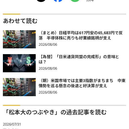
ｱﾝｹｰﾄ
あわせて読む
（まとめ）日経平均は617円安の65,683円で反
落 半導体株に売りも好業績銘柄が支え
2026/08/06
【為替】「日米通貨同盟の完成形」の意味と
は？
2026/08/06
（朝）米国市場では主要3指数がまちまち 中東
情勢を巡る懸念の後退と好決算が支え
2026/08/06
「松本大のつぶやき」の過去記事を読む
2026/07/31