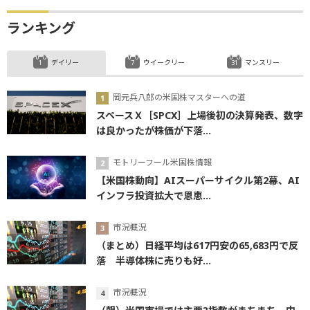
ランキング
デイリー
ウイークリー
マンスリー
岡元兵八郎の米国株マスターへの道
スペースＸ［SPCX］上場後初の決算発表、数字
は良かったが株価が下落...
モトリーフール米国株情報
【米国株動向】AIスーパーサイクル第2幕、AI
インフラ投資拡大で恩恵...
市況概況
（まとめ）日経平均は617円安の65,683円で反
落 半導体株に売りも好...
市況概況