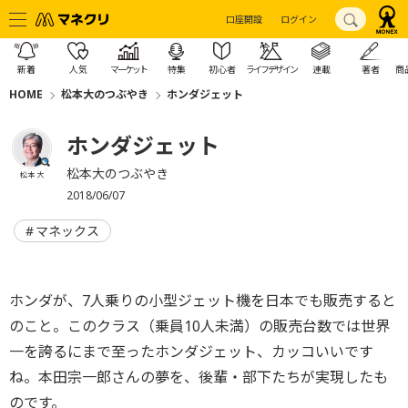
口座開設
ログイン
新着
人気
マーケット
特集
初心者
ライフデザイン
連載
著者
商
HOME
松本大のつぶやき
ホンダジェット
ホンダジェット
松本大のつぶやき
松本 大
2018/06/07
マネックス
ホンダが、7人乗りの小型ジェット機を日本でも販売すると
のこと。このクラス（乗員10人未満）の販売台数では世界
一を誇るにまで至ったホンダジェット、カッコいいです
ね。本田宗一郎さんの夢を、後輩・部下たちが実現したも
のです。