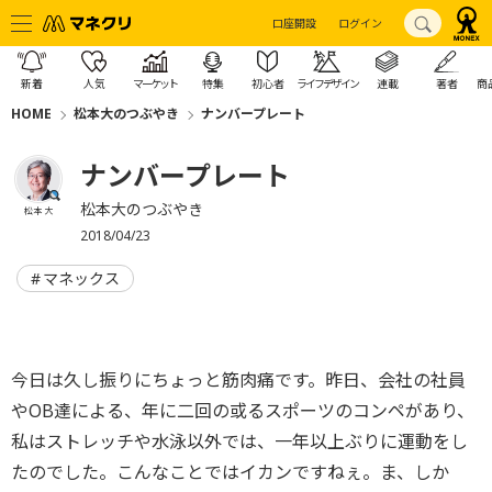
口座開設
ログイン
新着
人気
マーケット
特集
初心者
ライフデザイン
連載
著者
商
HOME
松本大のつぶやき
ナンバープレート
ナンバープレート
松本大のつぶやき
松本 大
2018/04/23
マネックス
今日は久し振りにちょっと筋肉痛です。昨日、会社の社員
やOB達による、年に二回の或るスポーツのコンペがあり、
私はストレッチや水泳以外では、一年以上ぶりに運動をし
たのでした。こんなことではイカンですねぇ。ま、しか