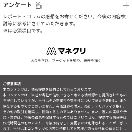
アンケート
レポート・コラムの感想をお寄せください。今後の内容検
討等に参考にさせていただきます。
※は必須項目です。
お金を学び、マーケットを知り、未来を描く
ご留意事項
本コンテンツは、情報提供を目的として行っております。
本コンテンツは、当社や当社が信頼できると考える情報源から提供されたもの
を提供していますが、当社はその正確性や完全性について意見を表明し、また
保証するものではございません。有価証券の購入、売却、デリバティブ取引、
その他の取引を推奨し、勧誘するものではありません。また、過去の実績や予
想・意見は、将来の結果を保証するものではございません。提供する情報等は
作成時現在のものであり、今後予告なしに変更または削除されることがござい
ます。当社は本コンテンツの内容に依拠してお客様が取った行動の結果に対し