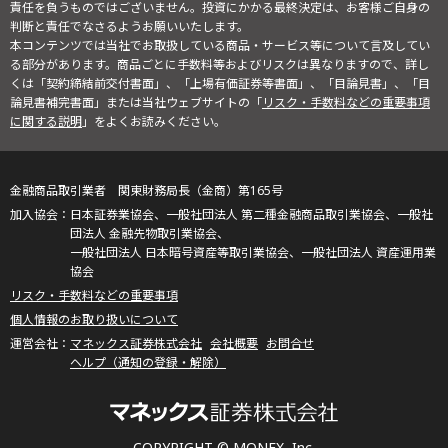
責任を負うものではございません。投資にかかる最終決定は、お客様ご自身の
判断と責任でなさるようお願いいたします。
本コンテンツでは当社でお取扱している商品・サービス等について言及してい
る部分があります。商品ごとに手数料等およびリスクは異なりますので、詳し
くは「契約締結前交付書面」、「上場有価証券等書面」、「目論見書」、「目
論見書補完書面」または当社ウェブサイトの「
リスク・手数料などの重要事項
に関する説明
」をよくお読みください。
金融商品取引業者 関東財務局長（金商）第165号
日本証券業協会、一般社団法人 第二種金融商品取引業協会、一般社
団法人 金融先物取引業協会、
一般社団法人 日本暗号資産等取引業協会、一般社団法人 資産運用業
協会
リスク・手数料などの重要事項
個人情報のお取り扱いについて
マネックス証券株式会社
会社概要
お問合せ
ヘルプ（通知の登録・解除）
COPYRIGHT © MONEX, Inc.