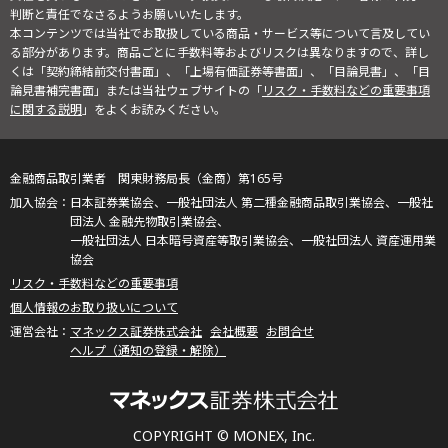
判断と責任でなさるようお願いいたします。
本コンテンツでは当社でお取扱している商品・サービス等について言及してい
る部分があります。商品ごとに手数料等およびリスクは異なりますので、詳し
くは「契約締結前交付書面」、「上場有価証券等書面」、「目論見書」、「目
論見書補完書面」または当社ウェブサイトの「
リスク・手数料などの重要事項
に関する説明
」をよくお読みください。
金融商品取引業者 関東財務局長（金商）第165号
日本証券業協会、一般社団法人 第二種金融商品取引業協会、一般社
団法人 金融先物取引業協会、
一般社団法人 日本暗号資産等取引業協会、一般社団法人 資産運用業
協会
リスク・手数料などの重要事項
個人情報のお取り扱いについて
マネックス証券株式会社
会社概要
お問合せ
ヘルプ（通知の登録・解除）
COPYRIGHT © MONEX, Inc.