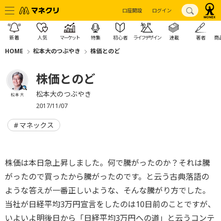
口座開設
ログイン
新着
人気
マーケット
特集
初心者
ライフデザイン
連載
著者
商
HOME
松本大のつぶやき
株価とのど
株価とのど
松本大のつぶやき
松本 大
2017/11/07
マネックス
株価は本日急上昇しました。何で騰がったのか？それは騰
がったので買ったから騰がったのです。と云う古典落語の
ような答えが一番正しいような、そんな騰がり方でした。
当社が日経平均3万円宣言をしたのは10日前のことですが、
いよいよ明後日から「日経平均3万円への道」と云うコンテ