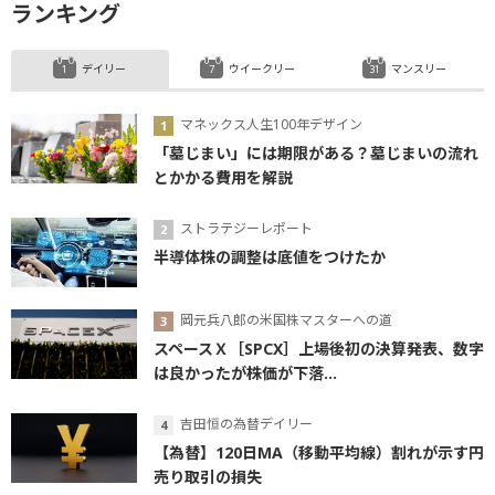
ランキング
デイリー
ウイークリー
マンスリー
マネックス人生100年デザイン
「墓じまい」には期限がある？墓じまいの流れ
とかかる費用を解説
ストラテジーレポート
半導体株の調整は底値をつけたか
岡元兵八郎の米国株マスターへの道
スペースＸ［SPCX］上場後初の決算発表、数字
は良かったが株価が下落...
吉田恒の為替デイリー
【為替】120日MA（移動平均線）割れが示す円
売り取引の損失