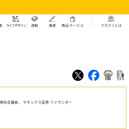
者
ライフデザイン
連載
著者
商
品・
サービス
マネクリとは
印刷
ｱﾝｹｰﾄ
締役会議長 、マネックス証券 ファウンダー