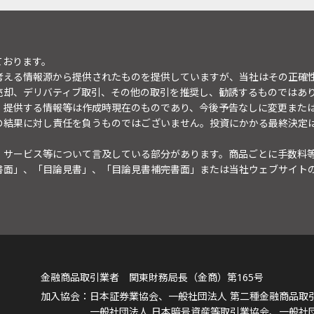
ております。
考える情報源から提供されたものを提供していますが、当社はその正確
売却、デリバティブ取引、その他の取引を推奨し、勧誘するものではあ
。提供する情報等は作成時現在のものであり、今後予告なしに変更また
の結果に対し責任を負うものではございません。投資にかかる最終決定
・サービス等について言及している部分があります。商品ごとに手数料
書面」、「目論見書」、「目論見書補完書面」または当社ウェブサイト
金融商品取引業者 関東財務局長（金商）第165号
日本証券業協会、一般社団法人 第二種金融商品取
一般社団法人 日本暗号資産等取引業協会、一般社