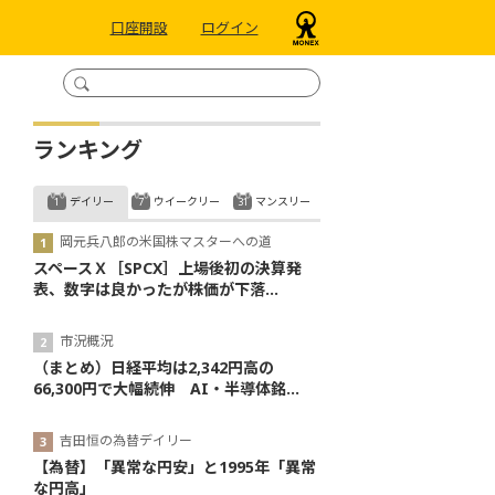
口座開設
ログイン
ランキング
デイリー
ウイークリー
マンスリー
岡元兵八郎の米国株マスターへの道
スペースＸ［SPCX］上場後初の決算発
表、数字は良かったが株価が下落...
市況概況
（まとめ）日経平均は2,342円高の
66,300円で大幅続伸 AI・半導体銘...
吉田恒の為替デイリー
【為替】「異常な円安」と1995年「異常
な円高」