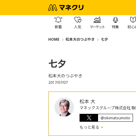
新着
人気
マーケット
特集
初心
HOME
松本大のつぶやき
七夕
七夕
松本大のつぶやき
2017/07/07
松本 大
マネックスグループ株式会社 取
@okimatsumoto
もっと見る