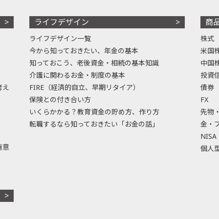
ライフデザイン
商
ライフデザイン一覧
株式
今から知っておきたい、年金の基本
米国
知っておこう、老後資金・相続の基本知識
中国
介護に関わるお金・制度の基本
投資
考え
FIRE（経済的自立、早期リタイア）
債券
保険との付き合い方
FX
いくらかかる？教育資金の貯め方、作り方
先物
転職するなら知っておきたい「お金の話」
金・
NISA
極意
個人型