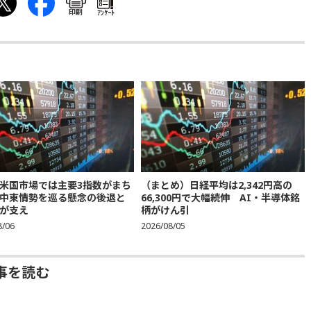
印刷
ｱﾝｹｰﾄ
米国市場では主要3指数がまち
（まとめ）日経平均は2,342円高の
中東情勢を巡る懸念の後退と
66,300円で大幅続伸 AI・半導体銘
が支え
柄がけん引
8/06
2026/08/05
事を読む