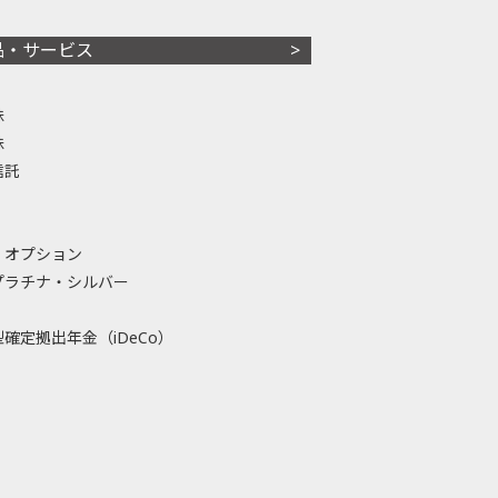
品・サービス
株
株
信託
・オプション
プラチナ・シルバー
確定拠出年金（iDeCo）