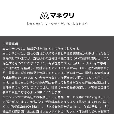
お金を学び、マーケットを知り、未来を描く
ご留意事項
本コンテンツは、情報提供を目的として行っております。
本コンテンツは、当社や当社が信頼できると考える情報源から提供されたもの
を提供していますが、当社はその正確性や完全性について意見を表明し、また
保証するものではございません。有価証券の購入、売却、デリバティブ取引、
その他の取引を推奨し、勧誘するものではありません。また、過去の実績や予
想・意見は、将来の結果を保証するものではございません。提供する情報等は
作成時現在のものであり、今後予告なしに変更または削除されることがござい
ます。当社は本コンテンツの内容に依拠してお客様が取った行動の結果に対し
責任を負うものではございません。投資にかかる最終決定は、お客様ご自身の
判断と責任でなさるようお願いいたします。
本コンテンツでは当社でお取扱している商品・サービス等について言及してい
る部分があります。商品ごとに手数料等およびリスクは異なりますので、詳し
くは「契約締結前交付書面」、「上場有価証券等書面」、「目論見書」、「目
論見書補完書面」または当社ウェブサイトの「
リスク・手数料などの重要事項