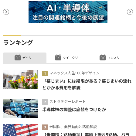
ランキング
デイリー
ウイークリー
マンスリー
マネックス人生100年デザイン
「墓じまい」には期限がある？墓じまいの流れ
とかかる費用を解説
ストラテジーレポート
半導体株の調整は底値をつけたか
米国株、業界動向と銘柄解説
【米国株：銘柄発掘】業績上振れ5銘柄、パラ