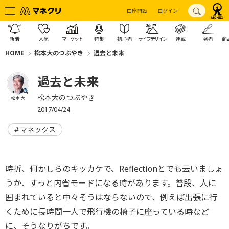
口座開設
ログイン
新着
人気
マーケット
特集
初心者
ライフデザイン
連載
著者
商
HOME
松本大のつぶやき
過去と未来
過去と未来
松本大のつぶやき
松本 大
2017/04/24
マネックス
時折、何かしらのキッカケで、Reflectionとでも云いましょ
うか、すっと内省モードになる時があります。普段、人に
囲まれていると中々そうはならないので、例えば出張に行
くために長時間一人で飛行機の椅子に座っている時など
に、そうなりがちです。