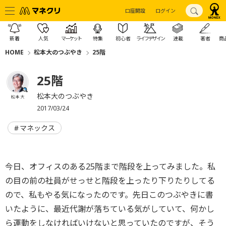
口座開設
ログイン
新着
人気
マーケット
特集
初心者
ライフデザイン
連載
著者
商
HOME
松本大のつぶやき
25階
25階
松本大のつぶやき
松本 大
2017/03/24
マネックス
今日、オフィスのある25階まで階段を上ってみました。私
の目の前の社員がせっせと階段を上ったり下りたりしてる
ので、私もやる気になったのです。先日このつぶやきに書
いたように、最近代謝が落ちている気がしていて、何かし
ら運動をしなければいけないと思っていたのですが、そう