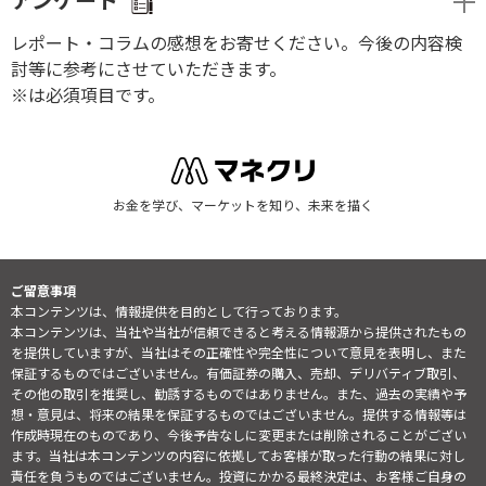
アンケート
レポート・コラムの感想をお寄せください。今後の内容検
討等に参考にさせていただきます。
※は必須項目です。
お金を学び、マーケットを知り、未来を描く
ご留意事項
本コンテンツは、情報提供を目的として行っております。
本コンテンツは、当社や当社が信頼できると考える情報源から提供されたもの
を提供していますが、当社はその正確性や完全性について意見を表明し、また
保証するものではございません。有価証券の購入、売却、デリバティブ取引、
その他の取引を推奨し、勧誘するものではありません。また、過去の実績や予
想・意見は、将来の結果を保証するものではございません。提供する情報等は
作成時現在のものであり、今後予告なしに変更または削除されることがござい
ます。当社は本コンテンツの内容に依拠してお客様が取った行動の結果に対し
責任を負うものではございません。投資にかかる最終決定は、お客様ご自身の