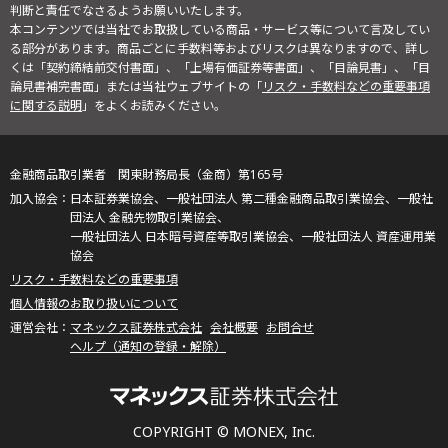
判断と責任でなさるようお願いいたします。
本コンテンツでは当社でお取扱している商品・サービス等について言及してい
る部分があります。商品ごとに手数料等およびリスクは異なりますので、詳し
くは「契約締結前交付書面」、「上場有価証券等書面」、「目論見書」、「目
論見書補完書面」または当社ウェブサイトの「
リスク・手数料などの重要事項
に関する説明
」をよくお読みください。
金融商品取引業者 関東財務局長（金商）第165号
日本証券業協会、一般社団法人 第二種金融商品取引業協会、一般社
団法人 金融先物取引業協会、
一般社団法人 日本暗号資産等取引業協会、一般社団法人 資産運用業
協会
リスク・手数料などの重要事項
個人情報のお取り扱いについて
マネックス証券株式会社
会社概要
お問合せ
ヘルプ（通知の登録・解除）
COPYRIGHT © MONEX, Inc.