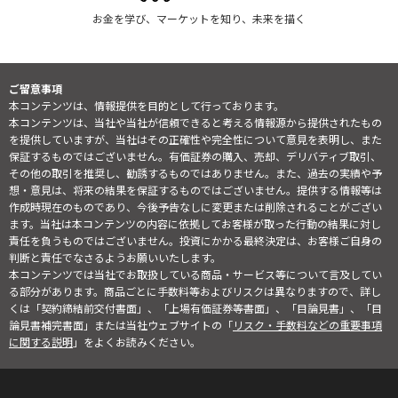
お金を学び、マーケットを知り、未来を描く
ご留意事項
本コンテンツは、情報提供を目的として行っております。
本コンテンツは、当社や当社が信頼できると考える情報源から提供されたもの
を提供していますが、当社はその正確性や完全性について意見を表明し、また
保証するものではございません。有価証券の購入、売却、デリバティブ取引、
その他の取引を推奨し、勧誘するものではありません。また、過去の実績や予
想・意見は、将来の結果を保証するものではございません。提供する情報等は
作成時現在のものであり、今後予告なしに変更または削除されることがござい
ます。当社は本コンテンツの内容に依拠してお客様が取った行動の結果に対し
責任を負うものではございません。投資にかかる最終決定は、お客様ご自身の
判断と責任でなさるようお願いいたします。
本コンテンツでは当社でお取扱している商品・サービス等について言及してい
る部分があります。商品ごとに手数料等およびリスクは異なりますので、詳し
くは「契約締結前交付書面」、「上場有価証券等書面」、「目論見書」、「目
論見書補完書面」または当社ウェブサイトの「
リスク・手数料などの重要事項
に関する説明
」をよくお読みください。