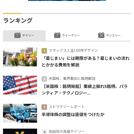
ランキング
デイリー
ウイークリー
マンスリー
マネックス人生100年デザイン
「墓じまい」には期限がある？墓じまいの流れ
とかかる費用を解説
米国株、業界動向と銘柄解説
【米国株：銘柄発掘】業績上振れ5銘柄、パラ
ンティア・テクノロジー...
ストラテジーレポート
半導体株の調整は底値をつけたか
吉田恒の為替デイリー