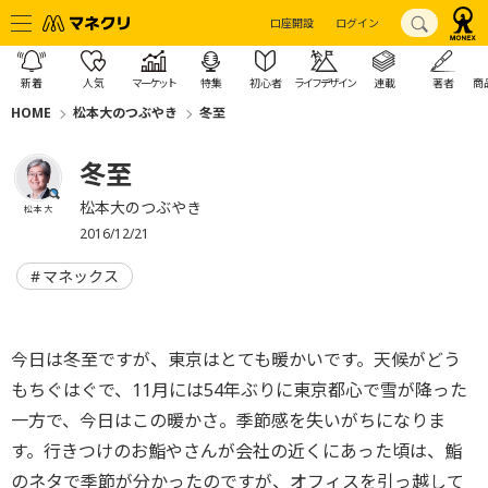
口座開設
ログイン
新着
人気
マーケット
特集
初心者
ライフデザイン
連載
著者
商
HOME
松本大のつぶやき
冬至
冬至
松本大のつぶやき
松本 大
2016/12/21
マネックス
今日は冬至ですが、東京はとても暖かいです。天候がどう
もちぐはぐで、11月には54年ぶりに東京都心で雪が降った
一方で、今日はこの暖かさ。季節感を失いがちになりま
す。行きつけのお鮨やさんが会社の近くにあった頃は、鮨
のネタで季節が分かったのですが、オフィスを引っ越して