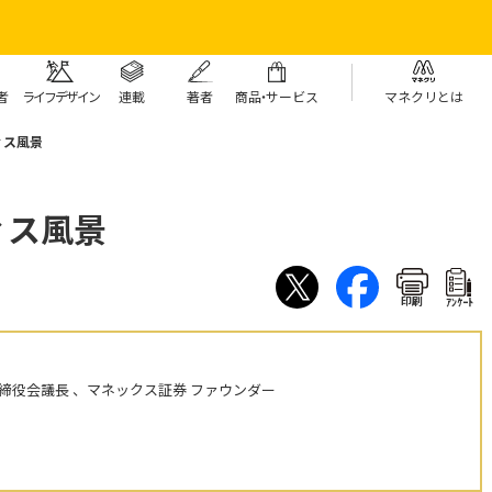
者
ライフデザイン
連載
著者
商
品・
サービス
マネクリとは
ィス風景
ィス風景
印刷
ｱﾝｹｰﾄ
締役会議長 、マネックス証券 ファウンダー