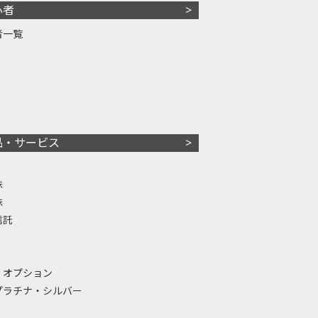
心者
者一覧
品・サービス
株
株
信託
・オプション
プラチナ・シルバー