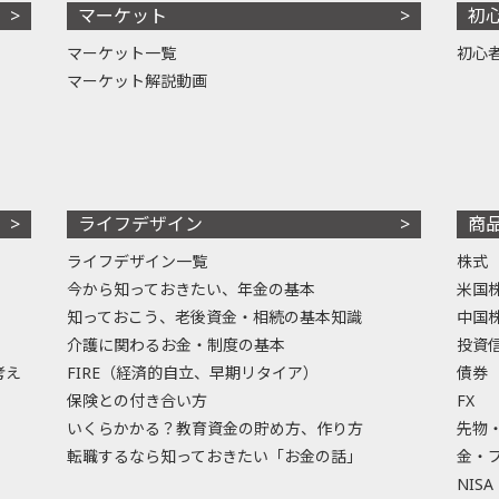
マーケット
初
マーケット一覧
初心
マーケット解説動画
ライフデザイン
商
ライフデザイン一覧
株式
今から知っておきたい、年金の基本
米国
知っておこう、老後資金・相続の基本知識
中国
介護に関わるお金・制度の基本
投資
考え
FIRE（経済的自立、早期リタイア）
債券
保険との付き合い方
FX
いくらかかる？教育資金の貯め方、作り方
先物
転職するなら知っておきたい「お金の話」
金・
NISA