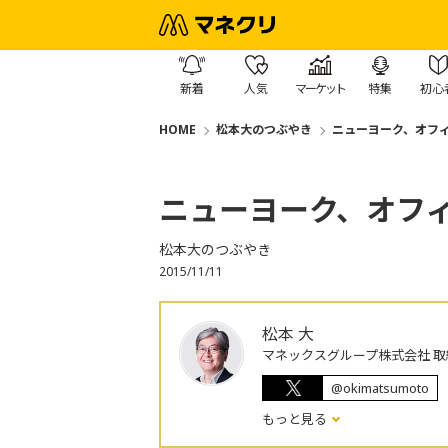
新着
人気
マーケット
特集
初心
HOME
松本大のつぶやき
ニューヨーク、オフ
ニューヨーク、オフ
松本大のつぶやき
2015/11/11
松本 大
マネックスグループ株式会社 取
@okimatsumoto
もっと見る