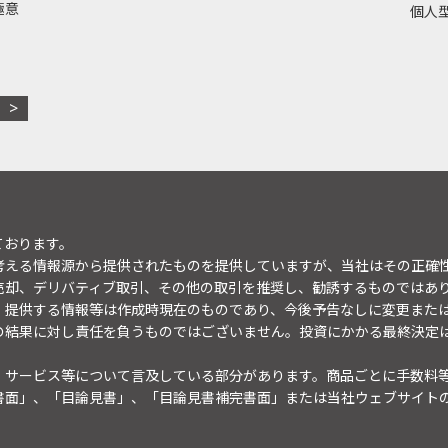
極意
個人型
ております。
考える情報源から提供されたものを提供していますが、当社はその正確
売却、デリバティブ取引、その他の取引を推奨し、勧誘するものではあ
。提供する情報等は作成時現在のものであり、今後予告なしに変更また
の結果に対し責任を負うものではございません。投資にかかる最終決定
・サービス等について言及している部分があります。商品ごとに手数料
書面」、「目論見書」、「目論見書補完書面」または当社ウェブサイト