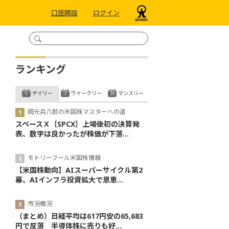
口座開設
ログイン
ランキング
デイリー
ウイークリー
マンスリー
岡元兵八郎の米国株マスターへの道
スペースＸ［SPCX］上場後初の決算発
表、数字は良かったが株価が下落...
モトリーフール米国株情報
【米国株動向】AIスーパーサイクル第2
幕、AIインフラ投資拡大で恩恵...
市況概況
（まとめ）日経平均は617円安の65,683
円で反落 半導体株に売りも好...