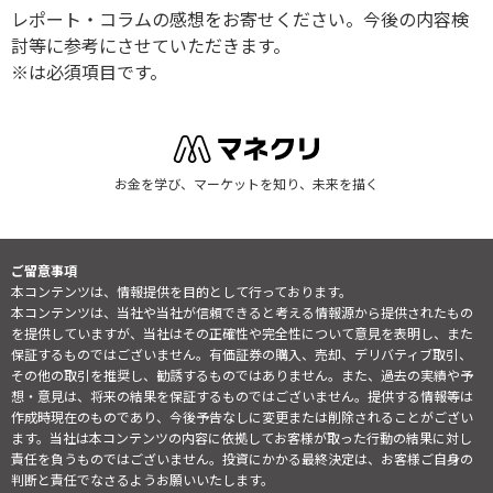
レポート・コラムの感想をお寄せください。今後の内容検
討等に参考にさせていただきます。
※は必須項目です。
お金を学び、マーケットを知り、未来を描く
ご留意事項
本コンテンツは、情報提供を目的として行っております。
本コンテンツは、当社や当社が信頼できると考える情報源から提供されたもの
を提供していますが、当社はその正確性や完全性について意見を表明し、また
保証するものではございません。有価証券の購入、売却、デリバティブ取引、
その他の取引を推奨し、勧誘するものではありません。また、過去の実績や予
想・意見は、将来の結果を保証するものではございません。提供する情報等は
作成時現在のものであり、今後予告なしに変更または削除されることがござい
ます。当社は本コンテンツの内容に依拠してお客様が取った行動の結果に対し
責任を負うものではございません。投資にかかる最終決定は、お客様ご自身の
判断と責任でなさるようお願いいたします。