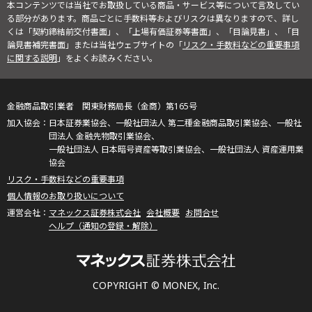
本コンテンツでは当社でお取扱している商品・サービス等について言及してい
る部分があります。商品ごとに手数料等およびリスクは異なりますので、詳し
くは「契約締結前交付書面」、「上場有価証券等書面」、「目論見書」、「目
論見書補完書面」または当社ウェブサイトの「
リスク・手数料などの重要事項
に関する説明
」をよくお読みください。
金融商品取引業者 関東財務局長（金商）第165号
日本証券業協会、一般社団法人 第二種金融商品取引業協会、一般社
団法人 金融先物取引業協会、
一般社団法人 日本暗号資産等取引業協会、一般社団法人 資産運用業
協会
リスク・手数料などの重要事項
個人情報のお取り扱いについて
マネックス証券株式会社
会社概要
お問合せ
ヘルプ（通知の登録・解除）
COPYRIGHT © MONEX, Inc.