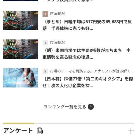
市況概況
（まとめ）日経平均は617円安の65,683円で反
落 半導体株に売りも好...
市況概況
（朝）米国市場では主要3指数がまちまち 中
東情勢を巡る懸念の後退...
市場のテーマを再訪する。アナリストが読み解くテーマの本質
【日本株】株価77倍「第二のキオクシア」を探
せ！次の大化け企業を探...
ランキング一覧を見る
アンケート