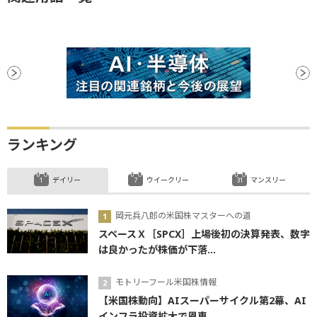
ランキング
デイリー
ウイークリー
マンスリー
岡元兵八郎の米国株マスターへの道
スペースＸ［SPCX］上場後初の決算発表、数字
は良かったが株価が下落...
モトリーフール米国株情報
【米国株動向】AIスーパーサイクル第2幕、AI
インフラ投資拡大で恩恵...