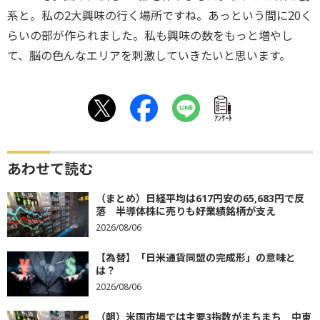
系と。私の2大興味の行く場所ですね。あっという間に20く
らいの部が作られました。私も興味の数をもっと増やし
て、脳の色んなエリアを刺激していきたいと思います。
ｱﾝｹｰﾄ
あわせて読む
（まとめ）日経平均は617円安の65,683円で反
落 半導体株に売りも好業績銘柄が支え
2026/08/06
【為替】「日米通貨同盟の完成形」の意味と
は？
2026/08/06
（朝）米国市場では主要3指数がまちまち 中東