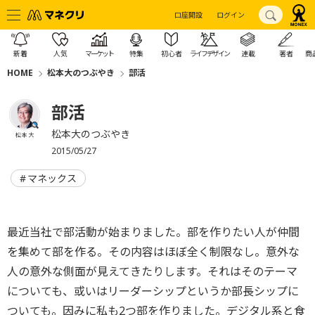
口座開設
ログイン
新着
人気
マーケット
特集
初心者
ライフデザイン
連載
著者
商
HOME
松本大のつぶやき
部活
部活
松本大のつぶやき
松本 大
2015/05/27
マネックス
最近当社で部活動が始まりました。部を作りたい人が仲間
を集めて部を作る。その内容はほぼ全く制限なし。意外な
人の意外な側面が見えてきたりします。それはそのテーマ
についても、或いはリーダーシップというか部長シップに
ついても。因みに私も2つ部を作りました。デジタル系と食