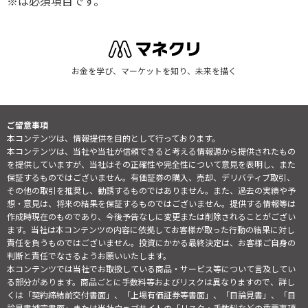
※は必須項目です。
お金を学び、マーケットを知り、未来を描く
ご留意事項
本コンテンツは、情報提供を目的として行っております。
本コンテンツは、当社や当社が信頼できると考える情報源から提供されたもの
を提供していますが、当社はその正確性や完全性について意見を表明し、また
保証するものではございません。有価証券の購入、売却、デリバティブ取引、
その他の取引を推奨し、勧誘するものではありません。また、過去の実績や予
想・意見は、将来の結果を保証するものではございません。提供する情報等は
作成時現在のものであり、今後予告なしに変更または削除されることがござい
ます。当社は本コンテンツの内容に依拠してお客様が取った行動の結果に対し
責任を負うものではございません。投資にかかる最終決定は、お客様ご自身の
判断と責任でなさるようお願いいたします。
本コンテンツでは当社でお取扱している商品・サービス等について言及してい
る部分があります。商品ごとに手数料等およびリスクは異なりますので、詳し
くは「契約締結前交付書面」、「上場有価証券等書面」、「目論見書」、「目