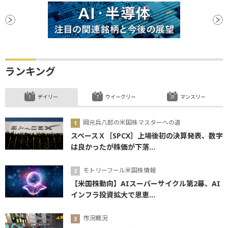
ランキング
デイリー
ウイークリー
マンスリー
岡元兵八郎の米国株マスターへの道
スペースＸ［SPCX］上場後初の決算発表、数字
は良かったが株価が下落...
モトリーフール米国株情報
【米国株動向】AIスーパーサイクル第2幕、AI
インフラ投資拡大で恩恵...
市況概況