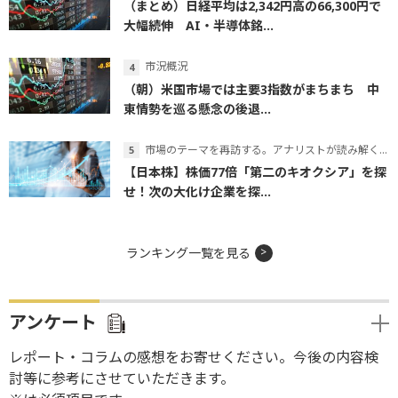
（まとめ）日経平均は2,342円高の66,300円で
大幅続伸 AI・半導体銘...
市況概況
（朝）米国市場では主要3指数がまちまち 中
東情勢を巡る懸念の後退...
市場のテーマを再訪する。アナリストが読み解くテーマの本質
【日本株】株価77倍「第二のキオクシア」を探
せ！次の大化け企業を探...
ランキング一覧を見る
アンケート
レポート・コラムの感想をお寄せください。今後の内容検
討等に参考にさせていただきます。