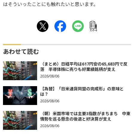
はそういったことにも触れたいと思います。
ｱﾝｹｰﾄ
あわせて読む
（まとめ）日経平均は617円安の65,683円で反
落 半導体株に売りも好業績銘柄が支え
2026/08/06
【為替】「日米通貨同盟の完成形」の意味と
は？
2026/08/06
（朝）米国市場では主要3指数がまちまち 中東
情勢を巡る懸念の後退と好決算が支え
2026/08/06