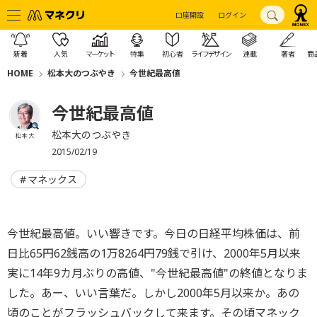
口座開設
ログイン
新着
人気
マーケット
特集
初心者
ライフデザイン
連載
著者
商
HOME
松本大のつぶやき
今世紀最高値
今世紀最高値
松本大のつぶやき
松本 大
2015/02/19
マネックス
今世紀最高値。いい響きです。今日の日経平均株価は、前
日比65円62銭高の1万8264円79銭で引け、2000年5月以来
実に14年9カ月ぶりの高値、"今世紀最高値"の終値となりま
した。あー、いい言葉だ。しかし2000年5月以来か。あの
頃のことがフラッシュバックして来ます。その頃マネック